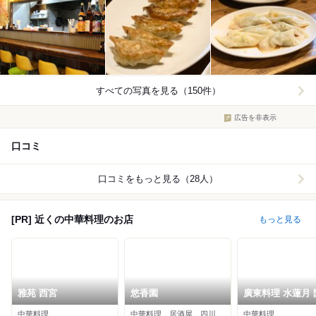
すべての写真を見る（150件）
広告を非表示
口コミ
口コミをもっと見る（28人）
[PR] 近くの中華料理のお店
もっと見る
雅苑 西宮
悠香園
廣東料理 水蓮月 
西宮ガーデンズ
中華料理
中華料理、居酒屋、四川料理
中華料理