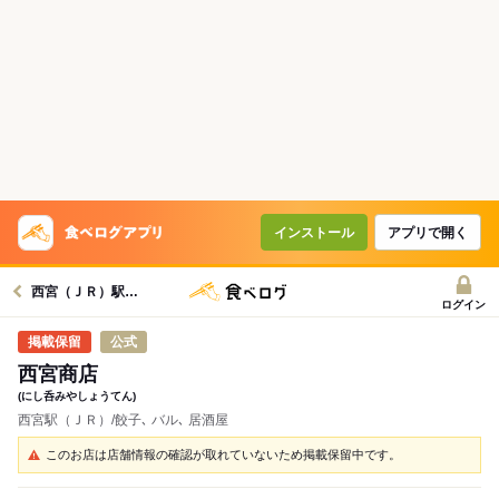
インストール
アプリで開く
西宮（ＪＲ）駅グルメへ
ログイン
公式
西宮商店
(にし呑みやしょうてん)
西宮駅（ＪＲ）/餃子､ バル､ 居酒屋
このお店は店舗情報の確認が取れていないため掲載保留中です。