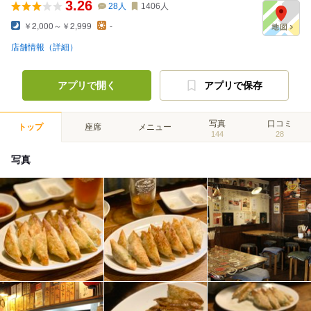
3.26
28
人
1406
人
￥2,000～￥2,999
-
店舗情報（詳細）
アプリで開く
アプリで保存
写真
口コミ
トップ
座席
メニュー
144
28
写真