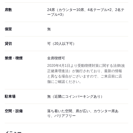
席数
24席（カウンター10席、4名テーブル×2、2名テ
ーブル×3）
個室
無
貸切
可（20人以下可）
禁煙・喫煙
全席喫煙可
2020年4月1日より受動喫煙対策に関する法律(改
正健康増進法）が施行されており、最新の情報
と異なる場合がございますので、ご来店前に店
舗にご確認ください。
駐車場
無（近隣にコインパーキングあり）
空間・設備
落ち着いた空間、席が広い、カウンター席あ
り、バリアフリー
メニュー