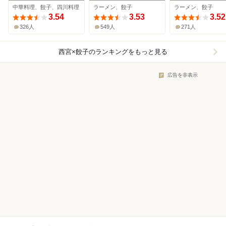
中華料理、餃子、四川料理
ラーメン、餃子
ラーメン、餃子
3.54
3.53
3.52
326人
549人
271人
西宮×餃子
のランキングをもっと見る
広告を非表示