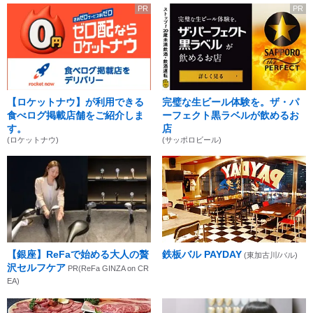
PR
PR
【ロケットナウ】が利用できる
完璧な生ビール体験を。ザ・パ
食べログ掲載店舗をご紹介しま
ーフェクト黒ラベルが飲めるお
す。
店
(ロケットナウ)
(サッポロビール)
【銀座】ReFaで始める大人の贅
鉄板バル PAYDAY
(東加古川/バル)
沢セルフケア
PR(ReFa GINZA on CR
EA)