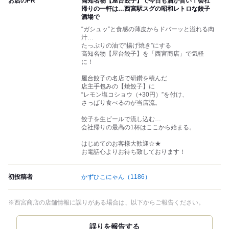
お店のPR
高知名物【屋台餃子】で今日も酒が旨い！会社
帰りの一軒は…西宮駅スグの昭和レトロな餃子
酒場で
“ガシュッ”と食感の薄皮からドバーッと溢れる肉
汁…
たっぷりの油で“揚げ焼き”にする
高知名物【屋台餃子】を「西宮商店」で気軽
に！
屋台餃子の名店で研鑽を積んだ
店主手包みの【焼餃子】に
“レモン塩コショウ（+30円）”を付け、
さっぱり食べるのが当店流。
餃子を生ビールで流し込む…
会社帰りの最高の1杯はここから始まる。
はじめてのお客様大歓迎☆★
お電話心よりお待ち致しております！
初投稿者
かずひこにゃん
（1186）
※西宮商店の店舗情報に誤りがある場合は、以下からご報告ください。
誤りを報告する