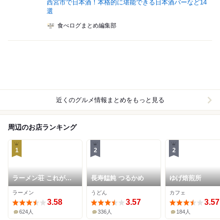
西宮市で日本酒！本格的に堪能できる日本酒バーなど14
選
食べログまとめ編集部
近くのグルメ情報まとめをもっと見る
周辺のお店ランキング
1
2
2
ラーメン荘 これが好
長寿饂飩 つるかめ
ゆげ焙煎所
きだから
ラーメン
うどん
カフェ
3.58
3.57
3.57
624人
336人
184人