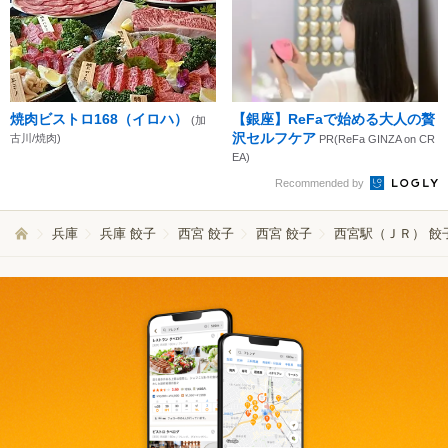
焼肉ビストロ168（イロハ）
【銀座】ReFaで始める大人の贅
(加
沢セルフケア
古川/焼肉)
PR(ReFa GINZA on CR
EA)
Recommended by
兵庫
兵庫 餃子
西宮 餃子
西宮 餃子
西宮駅（ＪＲ） 餃