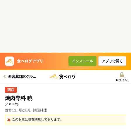
インストール
アプリで開く
西宮北口駅グルメへ
ログイン
焼肉専科 暁
(アカツキ)
西宮北口駅/焼肉､ 韓国料理
このお店は現在閉店しております。