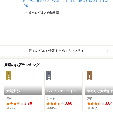
西宮の紅茶専門店で美味しい紅茶を！最寄り駅別おすすめ
7選
食べログまとめ編集部
近くのグルメ情報まとめをもっと見る
周辺のお店ランキング
1
2
3
鮨割烹 汐
パティシエ・エイジ・
鯛めしと炭焼き 
ニッタ
あん
寿司
ケーキ
海鮮
3.70
3.68
3.64
75人
615人
269人