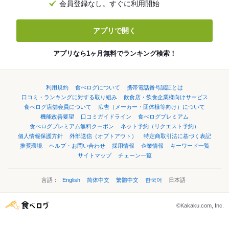
会員登録なし。すぐに利用開始
アプリで開く
アプリなら1ヶ月無料でランキング検索！
利用規約
食べログについて
携帯電話番号認証とは
口コミ・ランキングに対する取り組み
飲食店・飲食企業様向けサービス
食べログ店舗会員について
広告（メーカー・団体様等向け）について
機能改善要望
口コミガイドライン
食べログプレミアム
食べログプレミアム無料クーポン
ネット予約（リクエスト予約）
個人情報保護方針
外部送信（オプトアウト）
特定商取引法に基づく表記
推奨環境
ヘルプ・お問い合わせ
採用情報
企業情報
キーワード一覧
サイトマップ
チェーン一覧
言語：
English
简体中文
繁體中文
한국어
日本語
©Kakaku.com, Inc.