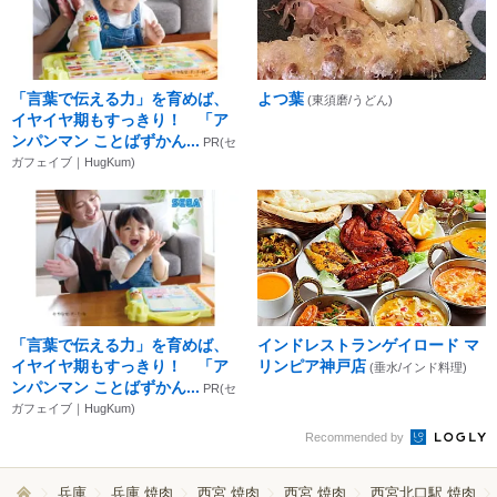
「言葉で伝える力」を育めば、
よつ葉
(東須磨/うどん)
イヤイヤ期もすっきり！ 「ア
ンパンマン ことばずかん...
PR(セ
ガフェイブ｜HugKum)
「言葉で伝える力」を育めば、
インドレストランゲイロード マ
イヤイヤ期もすっきり！ 「ア
リンピア神戸店
(垂水/インド料理)
ンパンマン ことばずかん...
PR(セ
ガフェイブ｜HugKum)
Recommended by
兵庫
兵庫 焼肉
西宮 焼肉
西宮 焼肉
西宮北口駅 焼肉