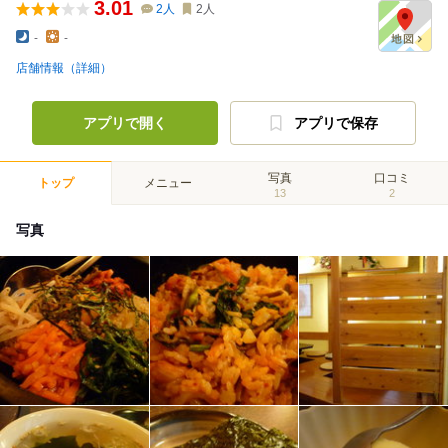
3.01
2
人
2
人
-
-
店舗情報（詳細）
アプリで開く
アプリで保存
写真
口コミ
トップ
メニュー
13
2
写真