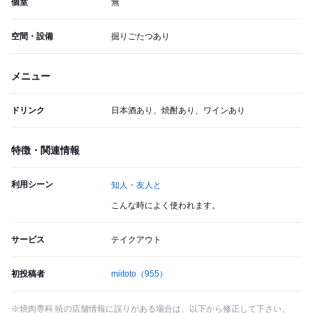
個室
無
空間・設備
掘りごたつあり
メニュー
ドリンク
日本酒あり、焼酎あり、ワインあり
特徴・関連情報
利用シーン
知人・友人と
こんな時によく使われます。
サービス
テイクアウト
初投稿者
miitoto
（955）
※焼肉専科 暁の店舗情報に誤りがある場合は、以下から修正して下さい。