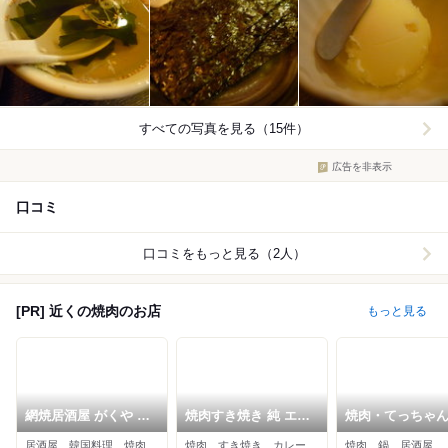
すべての写真を見る（15件）
広告を非表示
口コミ
口コミをもっと見る（2人）
[PR] 近くの焼肉のお店
もっと見る
網焼居酒屋 がくや 西
焼肉すき焼き 純 エビ
焼肉・てっちゃ
宮北口店
スタ西宮店
銀衛見
居酒屋、韓国料理、焼肉
焼肉、すき焼き、カレー
焼肉、鍋、居酒屋