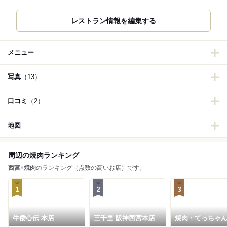
レストラン情報を編集する
メニュー
写真
（13）
口コミ
（2）
地図
周辺の焼肉ランキング
西宮
×
焼肉
のランキング（点数の高いお店）です。
1
2
3
牛倭心伝 本店
三千里 阪神西宮本店
焼肉・てっちゃ
銀衛見