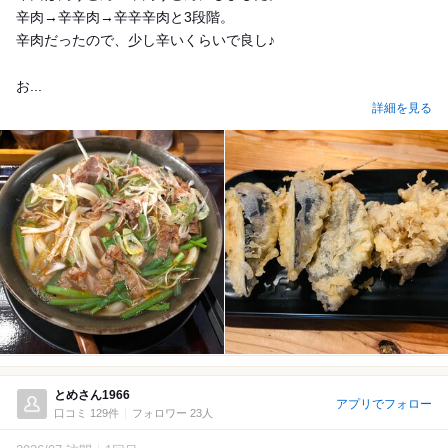
辛肉→辛辛肉→辛辛辛肉と3段階。
辛肉だったので、少し辛いくらいで良し♪
お...
詳細を見る
とめさん1966
アプリでフォロー
口コミ 129件
フォロワー 23人