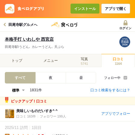
インストール
アプリで開く
田尾寺駅グルメへ
ログイン
本格手打 いわしや 西宮店
田尾寺駅/うどん､ カレーうどん､ 天ぷら
写真
口コミ
トップ
メニュー
5741
1164
すべて
夜
昼
フォロー中
口コミ検索をするには？
1831件
ピックアップ！口コミ
美味しいものだいすき^ ^
アプリでフォロー
口コミ 163件
フォロワー 199人
2025/11 訪問
1回目