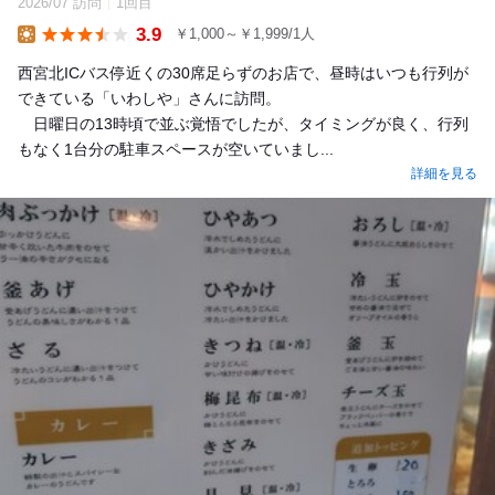
2026/07 訪問
1回目
3.9
￥1,000～￥1,999/1人
Lunch
西宮北ICバス停近くの30席足らずのお店で、昼時はいつも行列が
できている「いわしや」さんに訪問。
日曜日の13時頃で並ぶ覚悟でしたが、タイミングが良く、行列
もなく1台分の駐車スペースが空いていまし...
詳細を見る