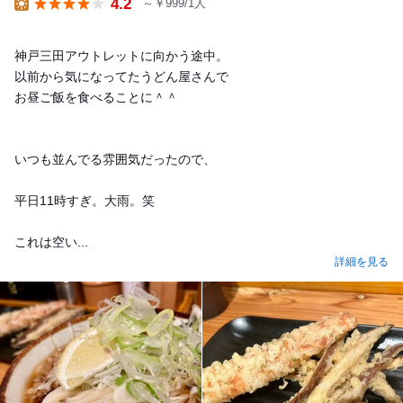
4.2
～￥999/1人
Lunch
神戸三田アウトレットに向かう途中。
以前から気になってたうどん屋さんで
お昼ご飯を食べることに＾＾
いつも並んでる雰囲気だったので、
平日11時すぎ。大雨。笑
これは空い...
詳細を見る