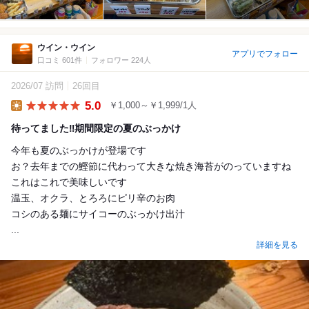
ウイン・ウイン
アプリでフォロー
口コミ 601件
フォロワー 224人
2026/07 訪問
26回目
5.0
￥1,000～￥1,999/1人
Lunch
待ってました‼︎期間限定の夏のぶっかけ
今年も夏のぶっかけが登場です
お？去年までの鰹節に代わって大きな焼き海苔がのっていますね
これはこれで美味しいです
温玉、オクラ、とろろにピリ辛のお肉
コシのある麺にサイコーのぶっかけ出汁
...
詳細を見る