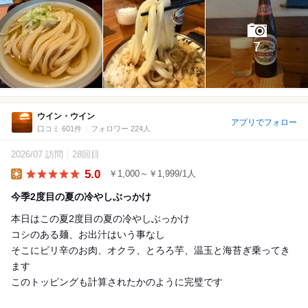
7
ウイン・ウイン
アプリでフォロー
口コミ 601件
フォロワー 224人
2026/07 訪問
28回目
5.0
￥1,000～￥1,999/1人
Lunch
今季2度目の夏の冷やしぶっかけ
本日はこの夏2度目の夏の冷やしぶっかけ
コシのある麺、お出汁はいう事なし
そこにピリ辛のお肉、オクラ、とろろ芋、温玉と海苔ぎ乗ってき
ます
このトッピングも計算されたかのように完璧です