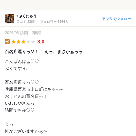
sぷくにゅう
アプリでフォロー
口コミ 236件
フォロワー 3564人
2026/08 訪問
2回目
3.0
Lunch
百名店巡りっⅤ！！ えっ、まさかぁっっ
こんばんはぁ♡♡
ぷくですぅ♪
百名店巡りっ♡♡
兵庫県西宮市山口町にあるっ~
おうどんの百名店っ！
いわしやさんっ
訪問でちゅ♡♡
えっ
何かございますかぁ〜