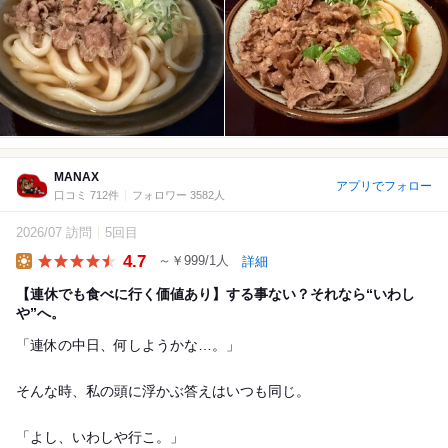
MANAX
アプリでフォロー
口コミ 712件
フォロワー 3582人
2026/07 訪問
5回目
4.7
～￥999/1人
詳細
Lunch
【連休でも食べに行く価値あり】する事ない？それなら“いわし
や”へ。
「連休の中日、何しようかな…。」
そんな時、私の頭に浮かぶ答えはいつも同じ。
「よし、いわしや行こ。」