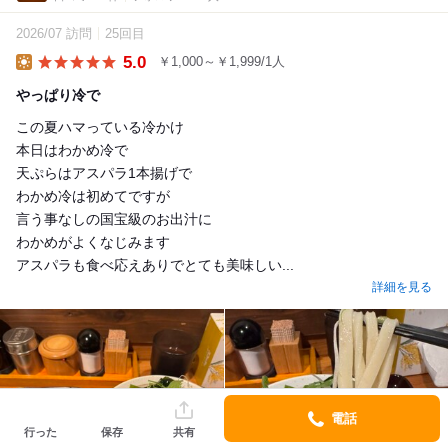
2026/07 訪問
25回目
5.0
￥1,000～￥1,999/1人
Lunch
やっぱり冷で
この夏ハマっている冷かけ
本日はわかめ冷で
天ぷらはアスパラ1本揚げで
わかめ冷は初めてですが
言う事なしの国宝級のお出汁に
わかめがよくなじみます
アスパラも食べ応えありでとても美味しい...
詳細を見る
電話
行った
保存
共有