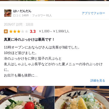
はい だんだん
アプリでフォロー
口コミ 148件
フォロワー 81人
2026/07 訪問
1回目
3.3
￥1,000～￥1,999/1人
Lunch
真夏に冷のぶっかけは最高です！
11時オープンにおならびさんは先客が3組でした。
10分ほど並びました。
冷のぶっかけをに卵と茄子の天ぷらと
友人はしゃぶしゃぶ長芋などがのった夏メニューの冷のぶっかけ
に。
お出汁も麺も抜群に...
詳細を見る