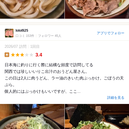
lolol925
アプリでフォロー
口コミ 153件
フォロワー 45人
2026/07 訪問
1回目
3.4
Lunch
日本海に釣りに行く際に結構な頻度で訪問してる
関西では珍しいいりこ出汁のおうどん屋さん。
この日は2人に肉うどん、ラー油のきいた肉ぶっかけ。ごぼうの天
ぷら。
個人的にはぶっかけもいいですが、ここ...
詳細を見る