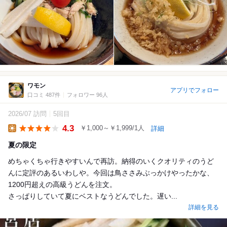
ワモン
アプリでフォロー
口コミ 487件
フォロワー 96人
2026/07 訪問
5回目
4.3
￥1,000～￥1,999/1人
詳細
Lunch
夏の限定
めちゃくちゃ行きやすいんで再訪。納得のいくクオリティのうど
んに定評のあるいわしや。今回は鳥ささみぶっかけやったかな、
1200円超えの高級うどんを注文。
さっぱりしていて夏にベストなうどんでした。遅い...
詳細を見る