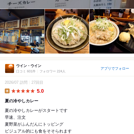
ウイン・ウイン
アプリでフォロー
口コミ 601件
フォロワー 224人
2026/07 訪問
27回目
5.0
Lunch
夏の冷やしカレー
夏の冷やしカレーがスタートです
早速、注文
夏野菜がふんだんにトッピング
ビジュアル的にも食をそそられます