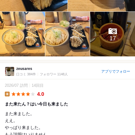
17
zeusares
アプリでフォロー
口コミ 384件
フォロワー 1148人
2026/07 訪問
14回目
4.0
Lunch
また来たん？はい今日も来ました
また来ました。
ええ。
やっぱり来ました。
もう説明はいりません。