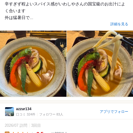
辛すぎず程よいスパイス感がいわしやさんの国宝級のお出汁によ
く合います
外は猛暑日で...
詳細を見る
azzur134
アプリでフォロー
口コミ 324件
フォロワー 83人
2026/07 訪問
3回目