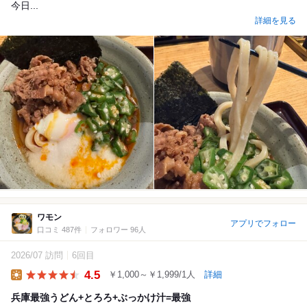
今日...
詳細を見る
ワモン
アプリでフォロー
口コミ 487件
フォロワー 96人
2026/07 訪問
6回目
4.5
￥1,000～￥1,999/1人
詳細
Lunch
兵庫最強うどん+とろろ+ぶっかけ汁=最強