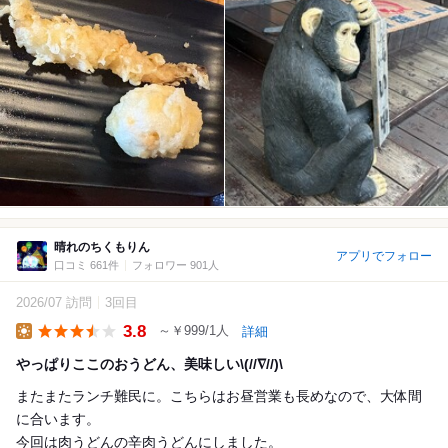
晴れのちくもりん
アプリでフォロー
口コミ 661件
フォロワー 901人
2026/07 訪問
3回目
3.8
～￥999/1人
詳細
Lunch
やっぱりここのおうどん、美味しい\(//∇//)\
またまたランチ難民に。こちらはお昼営業も長めなので、大体間
に合います。
今回は肉うどんの辛肉うどんにしました。