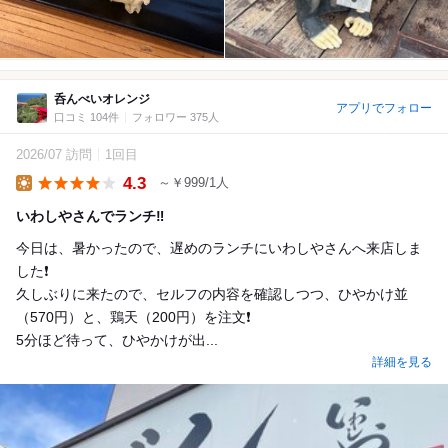
呑んべいオレンジ
アプリでフォロー
口コミ 104件
フォロワー 375人
2026/07 訪問
1回目
4.3
～￥999/1人
Lunch
いわしやさんでランチ‼️
今日は、暑かったので、遅めのランチにいわしやさんへ来店しま
した❗️
久しぶりに来たので、セルフの内容を確認しつつ、ひやかけ並
（570円）と、鶏天（200円）を注文❗️
5分ほど待って、ひやかけが出...
詳細を見る