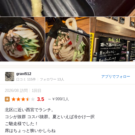
gravi512
アプリでフォロー
口コミ 115件
フォロワー 13人
2026/08 訪問
1回目
3.5
～￥999/1人
Lunch
北区に近い西宮でランチ。
コシが抜群 コスパ抜群。夏といえば冷かけ一択
ご馳走様でした！
席はちょっと狭いかしらね