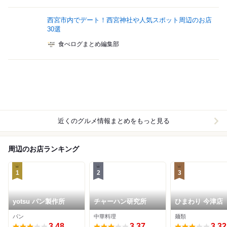
西宮市内でデート！西宮神社や人気スポット周辺のお店
30選
食べログまとめ編集部
近くのグルメ情報まとめをもっと見る
周辺のお店ランキング
1
2
3
yotsu パン製作所
チャーハン研究所
ひまわり 今津店
パン
中華料理
麺類
3.48
3.37
3.32