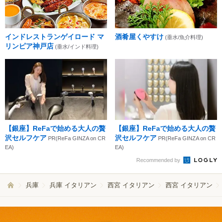
インドレストランゲイロード マ
酒肴屋くやすけ
(垂水/魚介料理)
リンピア神戸店
(垂水/インド料理)
【銀座】ReFaで始める大人の贅
【銀座】ReFaで始める大人の贅
沢セルフケア
沢セルフケア
PR(ReFa GINZA on CR
PR(ReFa GINZA on CR
EA)
EA)
Recommended by
兵庫
兵庫 イタリアン
西宮 イタリアン
西宮 イタリアン