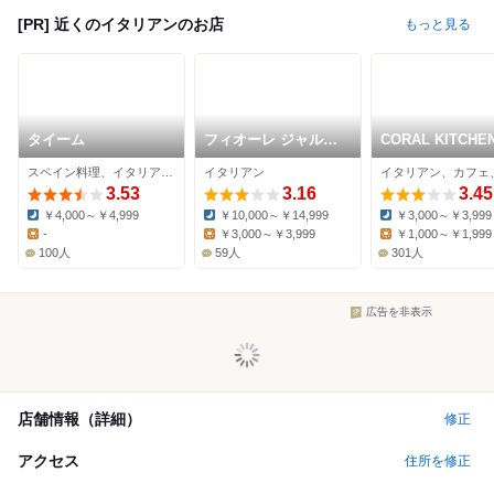
[PR] 近くのイタリアンのお店
もっと見る
タイーム
フィオーレ ジャルデ
CORAL KITCHEN
ィーノ
cove
スペイン料理、イタリアン、ダイニングバー
イタリアン
3.53
3.16
3.45
￥4,000～￥4,999
￥10,000～￥14,999
￥3,000～￥3,999
Dinner:
Dinner:
Dinner:
-
￥3,000～￥3,999
￥1,000～￥1,999
Lunch:
Lunch:
Lunch:
100人
59人
301人
広告を非表示
店舗情報（詳細）
修正
アクセス
住所を修正