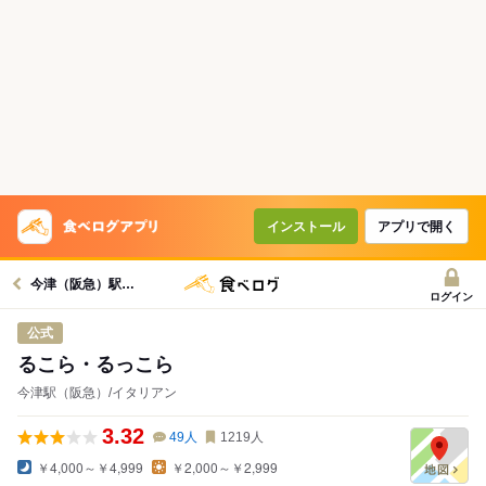
インストール
アプリで開く
今津（阪急）駅グルメへ
ログイン
公式
るこら・るっこら
今津駅（阪急）/イタリアン
3.32
49
人
1219
人
￥4,000～￥4,999
￥2,000～￥2,999