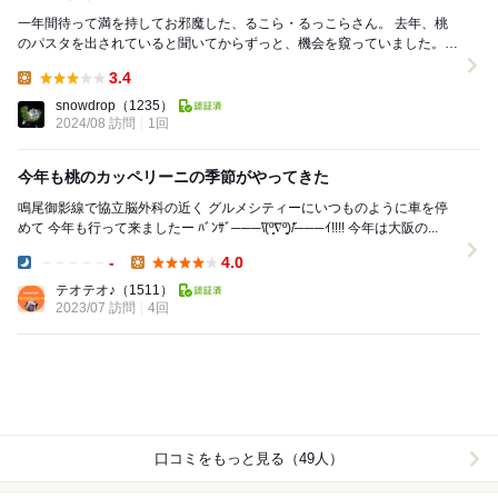
一年間待って満を持してお邪魔した、るこら・るっこらさん。 去年、桃
のパスタを出されていると聞いてからずっと、機会を窺っていました。
駅から近いとも言えない、やや微妙な立地の...
3.4
Lunch:
snowdrop
（1235）
2024/08 訪問
1回
今年も桃のカッペリーニの季節がやってきた
鳴尾御影線で協立脳外科の近く グルメシティーにいつものように車を停
めて 今年も行って来ましたー ﾊﾞﾝｻﾞ───\̏(º̻∇º̻)/̋───ｲ!!!! 今年は大阪の...
-
4.0
Dinner:
Lunch:
テオテオ♪
（1511）
2023/07 訪問
4回
口コミをもっと見る（49人）