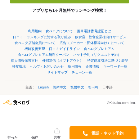
アプリなら1ヶ月無料でランキング検索！
利用規約
食べログについて
携帯電話番号認証とは
口コミ・ランキングに対する取り組み
飲食店・飲食企業様向けサービス
食べログ店舗会員について
広告（メーカー・団体様等向け）について
機能改善要望
口コミガイドライン
食べログプレミアム
食べログプレミアム無料クーポン
ネット予約（リクエスト予約）
個人情報保護方針
外部送信（オプトアウト）
特定商取引法に基づく表記
推奨環境
ヘルプ・お問い合わせ
採用情報
企業情報
キーワード一覧
サイトマップ
チェーン一覧
言語：
English
简体中文
繁體中文
한국어
日本語
©Kakaku.com, Inc.
電話・ネット予約
行った
保存
共有