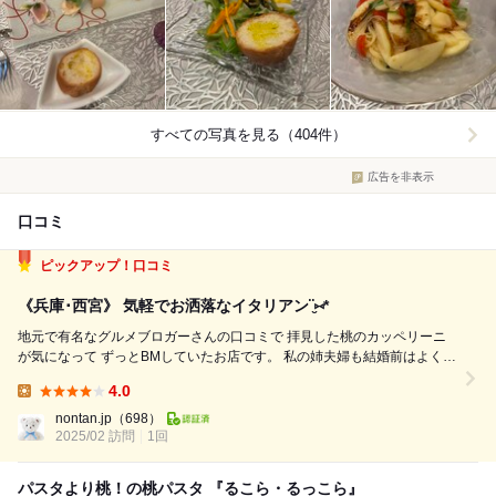
すべての写真を見る（404件）
広告を非表示
口コミ
ピックアップ！口コミ
《兵庫･西宮》 気軽でお洒落なイタリアン¨̮⑅*
地元で有名なグルメブロガーさんの口コミで 拝見した桃のカッペリーニ
が気になって ずっとBMしていたお店です。 私の姉夫婦も結婚前はよく訪
問していた お気に入りのお店なんだそう♪̊̈♪̆̈ 桃の時期ではないものの、 近
4.0
場での用事の前にようやく訪問できました!! 入り口...
Lunch:
nontan.jp
（698）
2025/02 訪問
1回
パスタより桃！の桃パスタ 『るこら・るっこら』