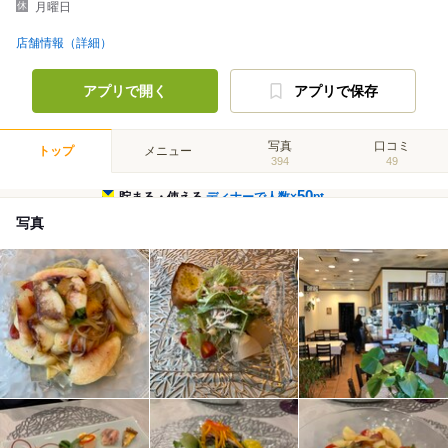
月曜日
店舗情報（詳細）
アプリで開く
アプリで保存
写真
口コミ
トップ
メニュー
394
49
50
貯まる・使える
ディナーで人数×
pt
写真