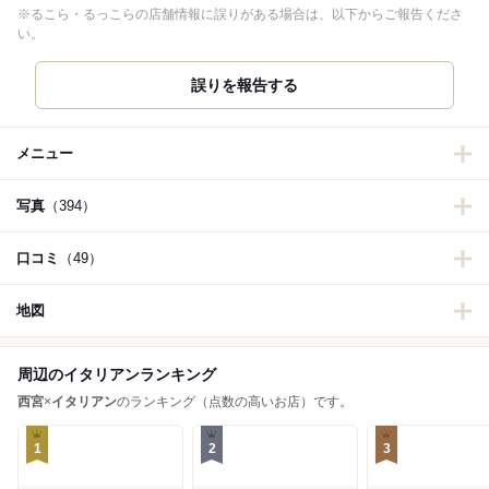
※るこら・るっこらの店舗情報に誤りがある場合は、以下からご報告くださ
い。
誤りを報告する
メニュー
写真
（394）
口コミ
（49）
地図
周辺のイタリアンランキング
西宮
×
イタリアン
のランキング（点数の高いお店）です。
1
2
3