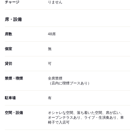
チャージ
りません
席・設備
席数
48席
個室
無
貸切
可
禁煙・喫煙
全席禁煙
（店内に喫煙ブースあり）
駐車場
有
空間・設備
オシャレな空間、落ち着いた空間、席が広い、
オープンテラスあり、ライブ・生演奏あり、車
椅子で入店可