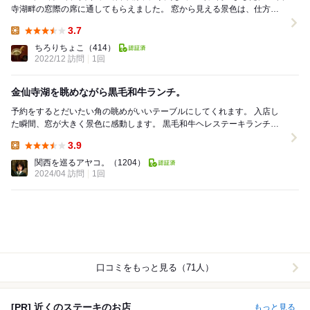
寺湖畔の窓際の席に通してもらえました。 窓から見える景色は、仕方な
いとは言え上方を通る高速道路が残念…...
3.7
Lunch:
ちろりちょこ
（414）
2022/12 訪問
1回
金仙寺湖を眺めながら黒毛和牛ランチ。
予約をするとだいたい角の眺めがいいテーブルにしてくれます。 入店し
た瞬間、窓が大きく景色に感動します。 黒毛和牛ヘレステーキランチコ
ース5850円 ・ハムのオード...
3.9
Lunch:
関西を巡るアヤコ。
（1204）
2024/04 訪問
1回
口コミをもっと見る（71人）
[PR] 近くのステーキのお店
もっと見る