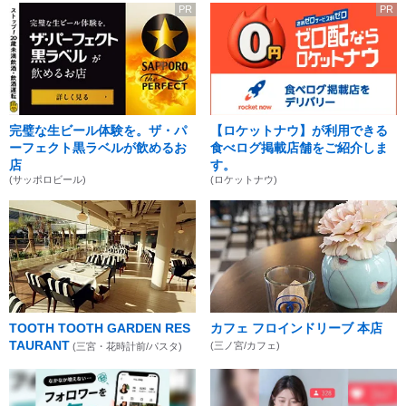
PR
PR
完璧な生ビール体験を。ザ・パ
【ロケットナウ】が利用できる
ーフェクト黒ラベルが飲めるお
食べログ掲載店舗をご紹介しま
店
す。
(サッポロビール)
(ロケットナウ)
TOOTH TOOTH GARDEN RES
カフェ フロインドリーブ 本店
TAURANT
(三ノ宮/カフェ)
(三宮・花時計前/パスタ)