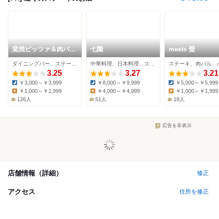
窯焼ピッツァ＆肉バル
七園
meets 螢
ビステッカ 西宮北口
ダイニングバー、ステーキ、ピザ
中華料理、日本料理、ステーキ
店
3.25
3.27
3.21
￥3,000～￥3,999
￥8,000～￥9,999
￥5,000～￥5,999
Dinner:
Dinner:
Dinner:
￥1,000～￥1,999
￥4,000～￥4,999
￥1,000～￥1,999
Lunch:
Lunch:
Lunch:
126人
51人
18人
広告を非表示
店舗情報（詳細）
修正
アクセス
住所を修正