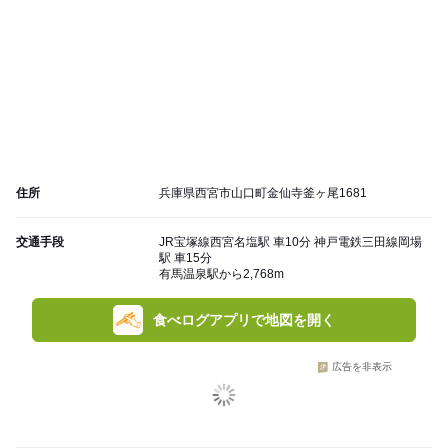
住所
兵庫県西宮市山口町金仙寺釜ヶ尾1681
交通手段
JR宝塚線西宮名塩駅 車10分 神戸電鉄三田線岡場
駅 車15分
有馬温泉駅から2,768m
食べログアプリで地図を開く
広告を非表示