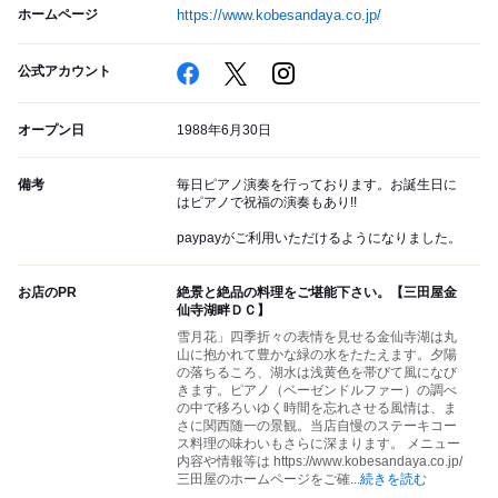
ホームページ
https://www.kobesandaya.co.jp/
公式アカウント
オープン日
1988年6月30日
備考
毎日ピアノ演奏を行っております。お誕生日に
はピアノで祝福の演奏もあり!!
paypayがご利用いただけるようになりました。
お店のPR
絶景と絶品の料理をご堪能下さい。【三田屋金
仙寺湖畔ＤＣ】
雪月花」四季折々の表情を見せる金仙寺湖は丸
山に抱かれて豊かな緑の水をたたえます。夕陽
の落ちるころ、湖水は浅黄色を帯びて風になび
きます。ピアノ（ベーゼンドルファー）の調べ
の中で移ろいゆく時間を忘れさせる風情は、ま
さに関西随一の景観。当店自慢のステーキコー
ス料理の味わいもさらに深まります。 メニュー
内容や情報等は https://www.kobesandaya.co.jp/
三田屋のホームページをご確
...
続きを読む