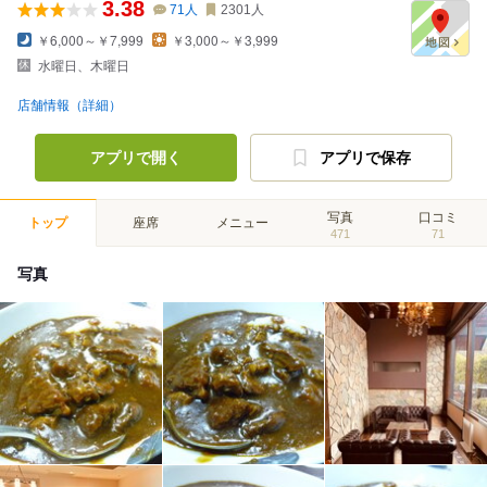
3.38
71
人
2301
人
￥6,000～￥7,999
￥3,000～￥3,999
水曜日、木曜日
店舗情報（詳細）
アプリで開く
アプリで保存
写真
口コミ
トップ
座席
メニュー
471
71
写真