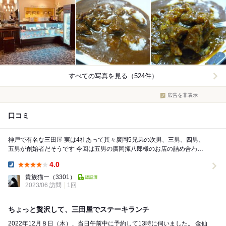
すべての写真を見る（524件）
広告を非表示
口コミ
神戸で有名な三田屋 実は4社あって其々廣岡5兄弟の次男、三男、四男、
五男が創始者だそうです 今回は五男の廣岡揮八郎様のお店の詰め合わせ
を戴きました ・廣岡揮八郎のハム ...
4.0
Dinner:
貴族猫ー
（3301）
2023/06 訪問
1回
ちょっと贅沢して、三田屋でステーキランチ
2022年12月８日（木）、当日午前中に予約して13時に伺いました。 金仙