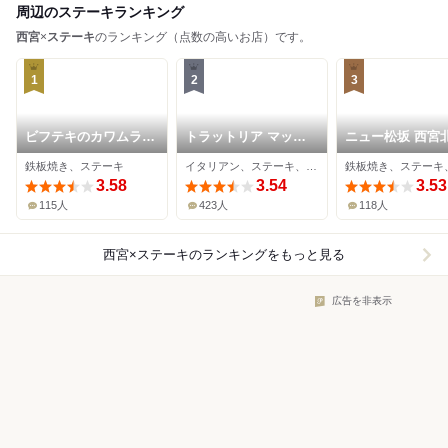
周辺のステーキランキング
西宮
×
ステーキ
のランキング（点数の高いお店）です。
1
2
3
ビフテキのカワムラ
トラットリア マッコ
ニュー松坂 西宮
西宮店
西宮北口
店
鉄板焼き、ステーキ
イタリアン、ステーキ、ワインバー
3.58
3.54
3.53
115人
423人
118人
西宮×ステーキ
のランキングをもっと見る
広告を非表示