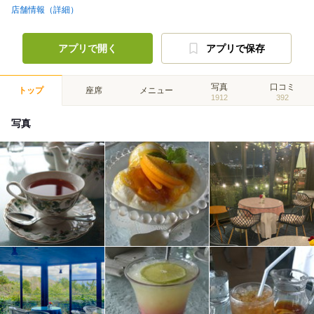
店舗情報（詳細）
アプリで開く
アプリで保存
写真
口コミ
トップ
座席
メニュー
1912
392
写真