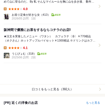
めて山に登るのだ。 By 私 ​そんなマイルールを胸に山を歩き後、 数年前
からずっと狙っていた念...
4.0
Lunch:
お造り定食が好きな女
（413）
2026/05 訪問
1回
阪神間で優雅にお茶をするならコチラのお店❗️
★注文＆実食したメニュー （ワタシ） カフェラテ〈冷〉￥770税込
（オクさん）ホットアップルパイセット￥1300税込 ※ドリンクはカフェ
ラテ〈冷〉 （友人女性）ホ...
4.1
Lunch:
うじぴょむ
（318）
2025/06 訪問
2回
口コミをもっと見る（392人）
[PR] 近くの洋食のお店
もっと見る