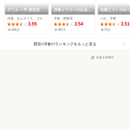
グリル 一平 西宮店
洋食とワインのお店
旬菜ビストロ&バ
土筆苑
GATO
洋食、オムライス、コロッケ
洋食、喫茶店
バル、洋食
3.55
3.54
3.51
356人
487人
75人
西宮×洋食
のランキングをもっと見る
広告を非表示