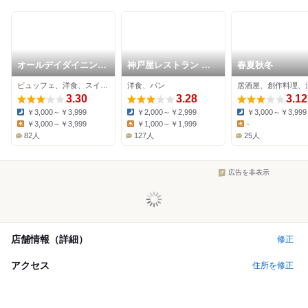
オールデイダイニン
神戸屋レストラン 甲
春夏秋冬
グ・ポモドーロ
子園店
ビュッフェ、洋食、スイーツ
洋食、パン
居酒屋、創作料理、
3.30
3.28
3.12
￥3,000～￥3,999
￥2,000～￥2,999
￥3,000～￥3,999
Dinner:
Dinner:
Dinner:
￥3,000～￥3,999
￥1,000～￥1,999
-
Lunch:
Lunch:
Lunch:
82人
127人
25人
広告を非表示
店舗情報（詳細）
修正
アクセス
住所を修正