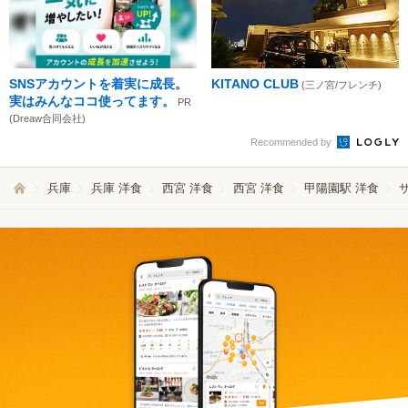
SNSアカウントを着実に成長。
KITANO CLUB
(三ノ宮/フレンチ)
実はみんなココ使ってます。
PR
(Dreaw合同会社)
Recommended by
兵庫
兵庫 洋食
西宮 洋食
西宮 洋食
甲陽園駅 洋食