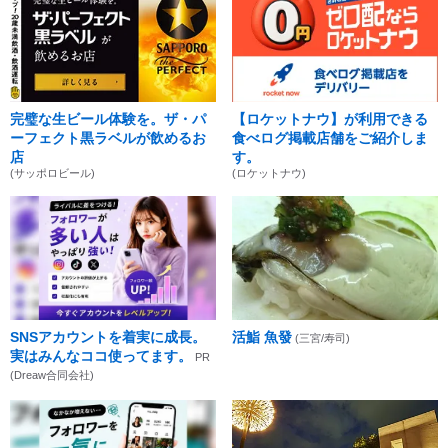
完璧な生ビール体験を。ザ・パ
【ロケットナウ】が利用できる
ーフェクト黒ラベルが飲めるお
食べログ掲載店舗をご紹介しま
店
す。
(サッポロビール)
(ロケットナウ)
SNSアカウントを着実に成長。
活鮨 魚發
(三宮/寿司)
実はみんなココ使ってます。
PR
(Dreaw合同会社)