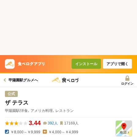
コースで使えるクーポン
戻る
クーポンを利用せず予約する
インストール
アプリで開く
甲陽園駅グルメへ
ログイン
公式
ザ テラス
甲陽園駅/洋食､ アメリカ料理､ レストラン
3.44
392
人
17169
人
￥8,000～￥9,999
￥4,000～￥4,999