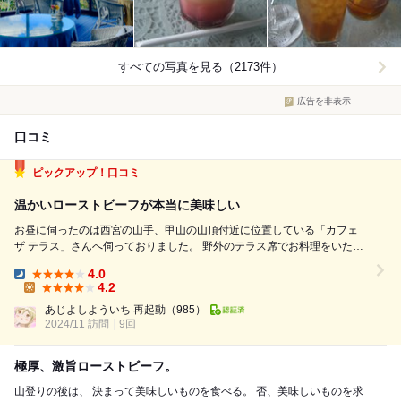
すべての写真を見る（2173件）
広告を非表示
口コミ
ピックアップ！口コミ
温かいローストビーフが本当に美味しい
お昼に伺ったのは西宮の山手、甲山の山頂付近に位置している「カフェ
ザ テラス」さんへ伺っておりました。 野外のテラス席でお料理をいただ
ける贅沢も味わいたくなりますねw このテラス席で外の緑と空を正面に観
4.0
ながら好きなドリンクや食事をゆっくり楽しむ贅沢さがたま...
Dinner:
4.2
Lunch:
あじよしよういち 再起動
（985）
2024/11 訪問
9回
極厚、激旨ローストビーフ。
​山登りの後は、 決まって美味しいものを食べる。 否、美味しいものを求