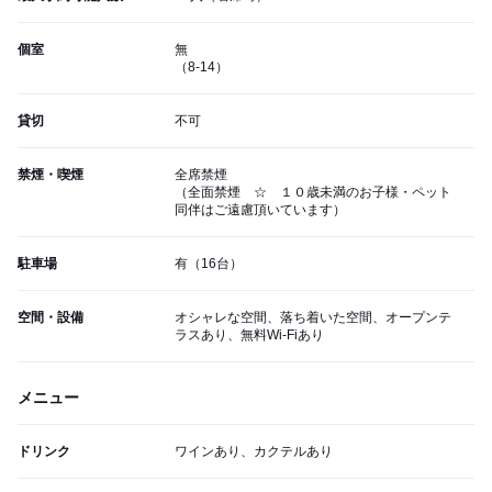
個室
無
（8-14）
貸切
不可
禁煙・喫煙
全席禁煙
（全面禁煙 ☆ １０歳未満のお子様・ペット
同伴はご遠慮頂いています）
駐車場
有（16台）
空間・設備
オシャレな空間、落ち着いた空間、オープンテ
ラスあり、無料Wi-Fiあり
メニュー
ドリンク
ワインあり、カクテルあり