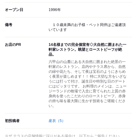
オープン日
1996年
備考
１０歳未満のお子様・ペット同伴はご遠慮頂
いています
お店のPR
14名様までの完全個室有◇大自然に囲まれた一
軒家レストラン。眺望とローストビーフが絶
品。
六甲山の山麓にある大自然に囲まれた絶景の一
軒家のレストラン。店内やテラス席から、自然
の緑や花たち、そして夜は宝石のようにきらめ
く夜景が楽しめます！！ 特に大切な方をいざな
うには打って付け、誕生日や特別な日のデート
にはピッタリです。 お料理のメインは、ニュー
ジーランドの牧場で入念に育てられた上質の赤
身肉を使ったこだわりのローストビーフ。赤身
の持ち味を最大限に生かす技術をご堪能くださ
い。
初投稿者
産衣
（5）
※ザ テラスの店舗情報に誤りがある場合は、以下からご報告ください。