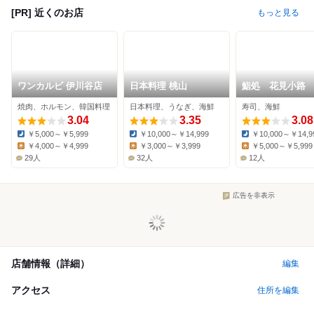
[PR] 近くのお店
もっと見る
ワンカルビ 伊川谷店
日本料理 桃山
鮨処 花見小路
焼肉、ホルモン、韓国料理
日本料理、うなぎ、海鮮
寿司、海鮮
3.04
3.35
3.08
￥5,000～￥5,999
￥10,000～￥14,999
￥10,000～￥14,9
Dinner:
Dinner:
Dinner:
￥4,000～￥4,999
￥3,000～￥3,999
￥5,000～￥5,999
Lunch:
Lunch:
Lunch:
29人
32人
12人
広告を非表示
店舗情報（詳細）
編集
アクセス
住所を編集