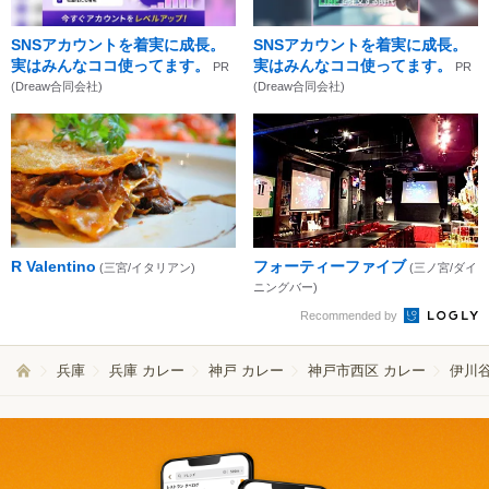
SNSアカウントを着実に成長。
SNSアカウントを着実に成長。
実はみんなココ使ってます。
実はみんなココ使ってます。
PR
PR
(Dreaw合同会社)
(Dreaw合同会社)
R Valentino
フォーティーファイブ
(三宮/イタリアン)
(三ノ宮/ダイ
ニングバー)
Recommended by
兵庫
兵庫 カレー
神戸 カレー
神戸市西区 カレー
伊川谷