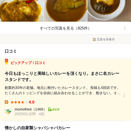
すべての写真を見る（825件）
広告を非表示
口コミ
ピックアップ！口コミ
今日もほっこりと美味しいカレーを頂くなり。まさに名カレー
スタンドです。
創業約30年の老舗。地元に根付いたカレースタンド。 投稿も4回目です。
たくさんのトッピングを自由に組み合わせることができ、飽きない。そし
てなんと言っても美味しいです。さらにお店のほっこりとした接客・雰囲
4.0
気も大好きです。 オムカレー、特大フィッシュトッピング、激辛 ここの
Lunch:
オムカレーが...
momofried
（1466）
2025/03 訪問
4回
懐かしの自家製シャバシャバカレー