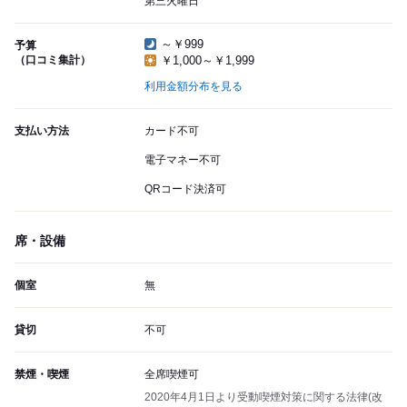
第三火曜日
～￥999
予算
（口コミ集計）
￥1,000～￥1,999
利用金額分布を見る
支払い方法
カード不可
電子マネー不可
QRコード決済可
席・設備
個室
無
貸切
不可
禁煙・喫煙
全席喫煙可
2020年4月1日より受動喫煙対策に関する法律(改