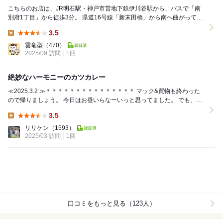
こちらのお店は、JR明石駅・神戸市営地下鉄伊川谷駅から、バスで「南
別府1丁目」から徒歩3分。 県道16号線「新末田橋」から南へ曲がって約
200ｍのところにあります。 20～...
3.5
Lunch:
雲竜型
（470）
2025/09 訪問
1回
絶妙なハーモニーのカツカレー
≪2025.3.2 ≫＊＊＊＊＊＊＊＊＊＊＊＊＊＊＊ マック&買物も終わった
ので帰りましょう。 今日はお昼いらなーいっと思ってました。 でも、第
二神明道の伊川谷ICまで戻っ...
3.5
Lunch:
リリケン
（1593）
2025/03 訪問
1回
口コミをもっと見る（123人）