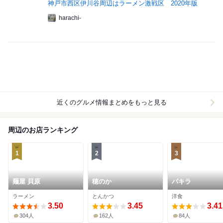
神戸市西区伊川谷周辺はラーメン激戦区 2020年版
harachi-
近くのグルメ情報まとめをもっと見る
周辺のお店ランキング
1
2
3
麺屋 貝原
穂のか
パキラ
ラーメン
とんかつ
洋食
3.50
3.45
3.41
304人
162人
84人