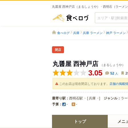
丸醤屋 西神戸店（まるしょうや） - 西明石（ラーメ
食べログ
食べログ
兵庫
兵庫 ラーメン
神戸 ラーメン
閉店
丸醤屋 西神戸店
（まるしょうや）
3.05
52
人
2
このお店は現在閉店しております。
店舗の掲載
最寄り駅：
西明石駅
[
兵庫
]
ジャンル：
ラー
予算：
-
-
トップ
メニ