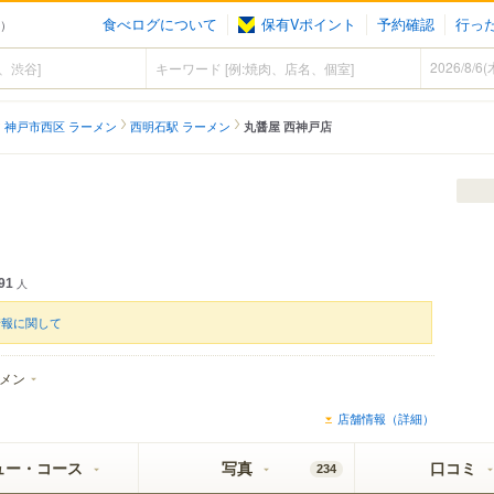
食べログについて
保有Vポイント
予約確認
行っ
ン）
神戸市西区 ラーメン
西明石駅 ラーメン
丸醤屋 西神戸店
91
人
情報に関して
メン
店舗情報（詳細）
ュー・コース
写真
口コミ
234