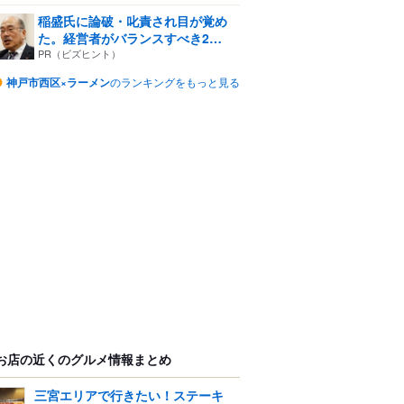
稲盛氏に論破・叱責され目が覚め
た。経営者がバランスすべき2
つ...
PR（ビズヒント）
神戸市西区×ラーメン
のランキングをもっと見る
お店の近くのグルメ情報まとめ
三宮エリアで行きたい！ステーキ