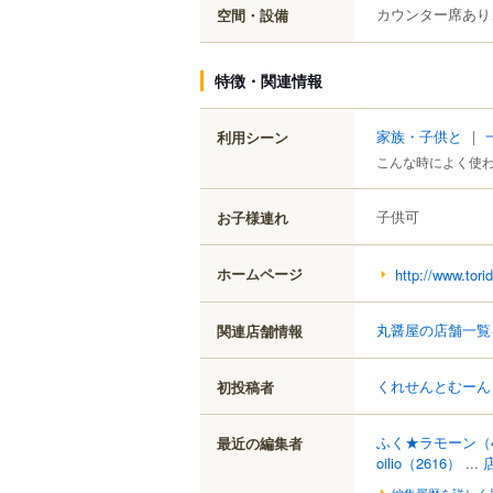
カウンター席あり
空間・設備
特徴・関連情報
家族・子供と
｜
利用シーン
こんな時によく使
子供可
お子様連れ
ホームページ
http://www.tori
丸醤屋の店舗一覧
関連店舗情報
くれせんとむーん
初投稿者
ふく★ラモーン
（
最近の編集者
oilio
（2616）
...
編集履歴を詳しく