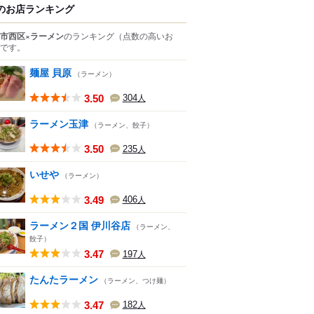
のお店ランキング
市西区×ラーメン
のランキング
（点数の高いお
です。
麺屋 貝原
（ラーメン）
3.50
304
人
ラーメン玉津
（ラーメン、餃子）
3.50
235
人
いせや
（ラーメン）
3.49
406
人
ラーメン２国 伊川谷店
（ラーメン、
餃子）
3.47
197
人
たんたラーメン
（ラーメン、つけ麺）
3.47
182
人