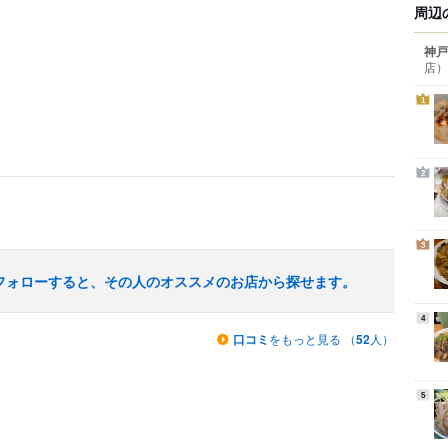
周辺
神戸
店）
1
2
3
フォローすると、その人のオススメのお店から探せます。
4
口コミ
をもっと見る （
52
人）
5