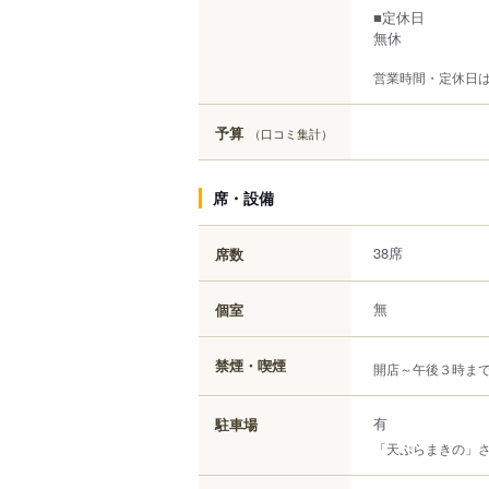
■定休日
無休
営業時間・定休日
予算
（口コミ集計）
席・設備
38席
席数
無
個室
禁煙・喫煙
開店～午後３時ま
有
駐車場
「天ぷらまきの」