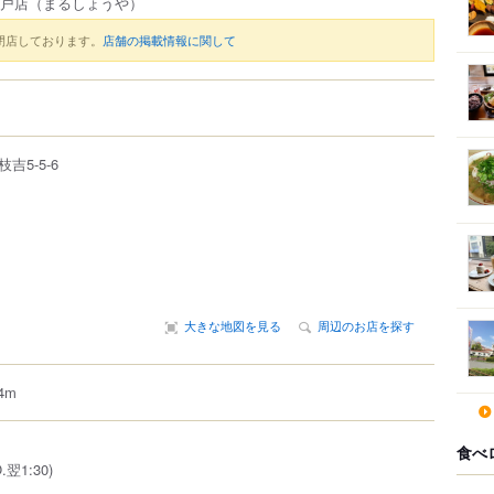
神戸店
（まるしょうや）
閉店しております。
店舗の掲載情報に関して
枝吉
5-5-6
大きな地図を見る
周辺のお店を探す
4m
食べ
.翌1:30)