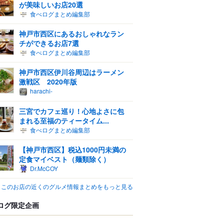
が美味しいお店20選
食べログまとめ編集部
神戸市西区にあるおしゃれなラン
チができるお店7選
食べログまとめ編集部
神戸市西区伊川谷周辺はラーメン
激戦区 2020年版
harachi-
三宮でカフェ巡り！心地よさに包
まれる至福のティータイム...
食べログまとめ編集部
【神戸市西区】税込1000円未満の
定食マイベスト（麺類除く）
Dr.McCOY
このお店の近くのグルメ情報まとめをもっと見る
ログ限定企画