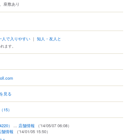
、座敷あり
一人で入りやすい
｜
知人・友人と
われます。
doll.com
を見る
（15）
4220）
...
店舗情報
（'14/05/07 06:08）
店舗情報
（'14/01/05 15:50）
見る