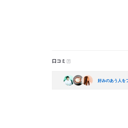
口コミ
？
好みのあう人を