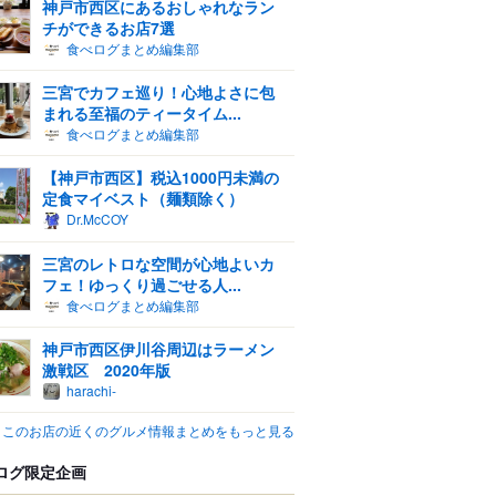
神戸市西区にあるおしゃれなラン
チができるお店7選
食べログまとめ編集部
三宮でカフェ巡り！心地よさに包
まれる至福のティータイム...
食べログまとめ編集部
【神戸市西区】税込1000円未満の
定食マイベスト（麺類除く）
Dr.McCOY
三宮のレトロな空間が心地よいカ
フェ！ゆっくり過ごせる人...
食べログまとめ編集部
神戸市西区伊川谷周辺はラーメン
激戦区 2020年版
harachi-
このお店の近くのグルメ情報まとめをもっと見る
ログ限定企画