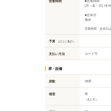
■営業時間
営業時間
[月～金・日] 18:00
■定休日
無休
営業時間・定休日
予算
（口コミ集計）
カード可
支払い方法
席・設備
38席
席数
有
個室
（8人可）