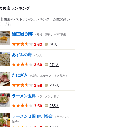
のお店ランキング
市西区×レストラン
のランキング
（点数の高い
）
です。
浦正鮨 別邸
（寿司、海鮮、日本料理）
3.62
81
人
あずみの庵
（そば）
3.60
274
人
たにざき
（焼肉、ホルモン、すき焼き）
3.58
206
人
ラーメン玉津
（ラーメン、餃子）
3.50
235
人
ラーメン２国 伊川谷店
（ラーメン、
餃子）