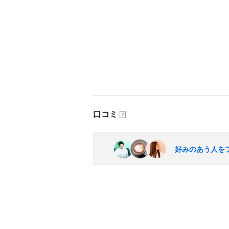
口コミ
？
好みのあう人を