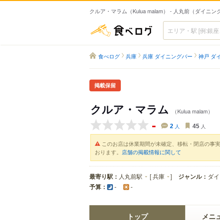
クルア・マラム（Kulua malam） - 人丸前（ダイニ
食べログ
食べログ
兵庫
兵庫 ダイニングバー
神戸 ダ
掲載保留
クルア・マラム
（Kulua malam）
-
2
人
45
人
このお店は休業期間が未確定、移転・閉店の事
おります。
店舗の掲載情報に関して
最寄り駅：
人丸前駅
[
兵庫
]
ジャンル：
ダイ
予算：
-
-
トップ
メニ