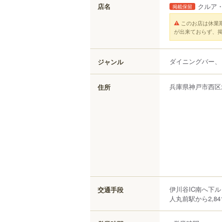
店名
クルア
掲載保留
このお店は休業
が出来ておらず、
ダイニングバー、
ジャンル
兵庫県
神戸市西区
住所
伊川谷IC南へ下
交通手段
人丸前駅から2,84