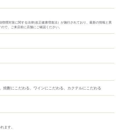
り受動喫煙対策に関する法律(改正健康増進法）が施行されており、最新の情報と異
すので、ご来店前に店舗にご確認ください。
、焼酎にこだわる、ワインにこだわる、カクテルにこだわる
われます。