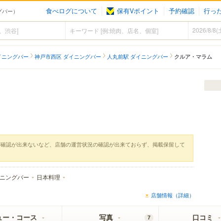
食べログについて
保有Vポイント
予約確認
行っ
ングバー）
イニングバー
神戸市西区 ダイニングバー
人丸前駅 ダイニングバー
クルア・マラム
実確認が出来ないなど、店舗の運営状況の確認が出来ておらず、掲載保留して
ニングバー
日本料理
店舗情報（詳細）
ュー・コース
写真
口コミ
7