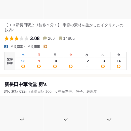
【ＪＲ新長田駅より徒歩５分！】 季節の素材を生かしたイタリアンの
お店♪
3.08
26
1480
人
人
￥3,000～￥3,999
-
土
日
月
火
水
木
金
空席
8
9
10
11
12
13
14
8
/
情報
新長田中華食堂 房's
駒ケ林駅 632m
(新長田駅 100m)
/ 中華料理、餃子、居酒屋