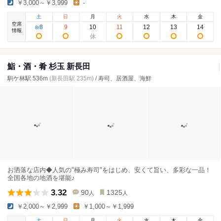
￥3,000～￥3,999
-
土
日
月
火
水
木
金
空席
8
9
10
11
12
13
14
8
/
情報
鮨・酒・肴 杉玉 新長田
駒ケ林駅 536m
(新長田駅 235m)
/ 寿司、居酒屋、海鮮
お洒落な店内◆人気の"極み寿司"をはじめ、安くて旨い、多彩な一品！
全国各地の地酒を堪能♪
3.32
90
1325
人
人
￥2,000～￥2,999
￥1,000～￥1,999
土
日
月
火
水
木
金