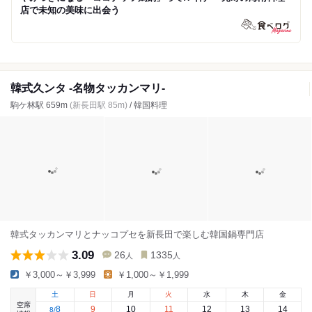
店で未知の美味に出会う
韓式久ンタ -名物タッカンマリ-
駒ケ林駅 659m
(新長田駅 85m)
/ 韓国料理
韓式タッカンマリとナッコプセを新長田で楽しむ韓国鍋専門店
3.09
26
1335
人
人
￥3,000～￥3,999
￥1,000～￥1,999
土
日
月
火
水
木
金
空席
8
9
10
11
12
13
14
8
/