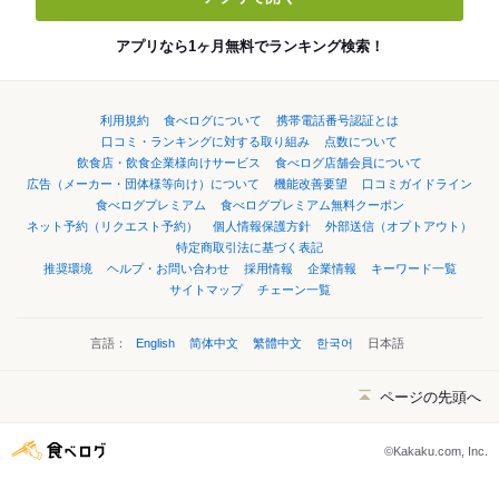
アプリなら1ヶ月無料でランキング検索！
利用規約
食べログについて
携帯電話番号認証とは
口コミ・ランキングに対する取り組み
点数について
飲食店・飲食企業様向けサービス
食べログ店舗会員について
広告（メーカー・団体様等向け）について
機能改善要望
口コミガイドライン
食べログプレミアム
食べログプレミアム無料クーポン
ネット予約（リクエスト予約）
個人情報保護方針
外部送信（オプトアウト）
特定商取引法に基づく表記
推奨環境
ヘルプ・お問い合わせ
採用情報
企業情報
キーワード一覧
サイトマップ
チェーン一覧
言語：
English
简体中文
繁體中文
한국어
日本語
ページの先頭へ
©Kakaku.com, Inc.