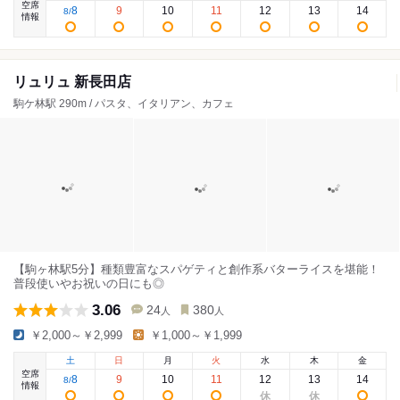
空席
8
9
10
11
12
13
14
8
/
情報
リュリュ 新長田店
駒ケ林駅 290m / パスタ、イタリアン、カフェ
【駒ヶ林駅5分】種類豊富なスパゲティと創作系バターライスを堪能！
普段使いやお祝いの日にも◎
3.06
24
380
人
人
￥2,000～￥2,999
￥1,000～￥1,999
土
日
月
火
水
木
金
空席
8
9
10
11
12
13
14
8
/
情報