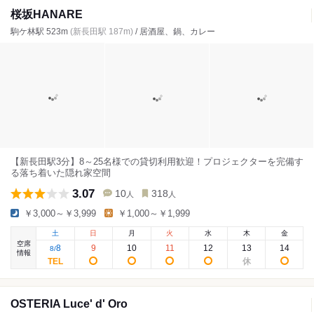
桜坂HANARE
駒ケ林駅 523m
(新長田駅 187m)
/ 居酒屋、鍋、カレー
【新長田駅3分】8～25名様での貸切利用歓迎！プロジェクターを完備す
る落ち着いた隠れ家空間
3.07
10
318
人
人
￥3,000～￥3,999
￥1,000～￥1,999
土
日
月
火
水
木
金
空席
8
9
10
11
12
13
14
8
/
情報
OSTERIA Luce' d' Oro