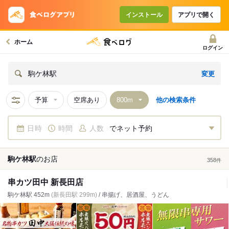
インストール
アプリで開く
ホーム
ログイン
変更
駒ケ林駅
予算
空席あり
他の検索条件
日時
時間
人数
でネット予約
駒ケ林駅
の
お店
358
件
串カツ田中 新長田店
駒ケ林駅 452m
(新長田駅 299m)
/ 串揚げ、居酒屋、うどん