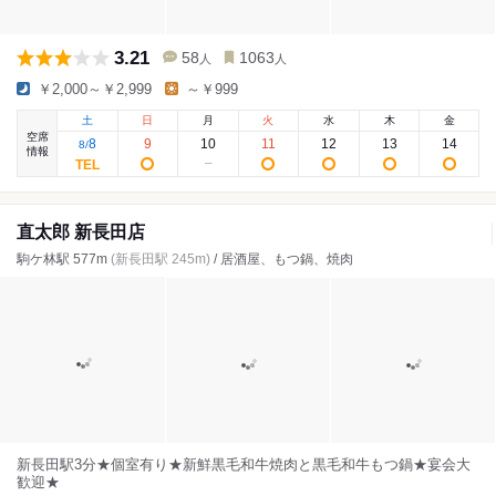
3.21
58
1063
人
人
￥2,000～￥2,999
～￥999
土
日
月
火
水
木
金
空席
8
9
10
11
12
13
14
8
/
情報
直太郎 新長田店
駒ケ林駅 577m
(新長田駅 245m)
/ 居酒屋、もつ鍋、焼肉
新長田駅3分★個室有り★新鮮黒毛和牛焼肉と黒毛和牛もつ鍋★宴会大
歓迎★