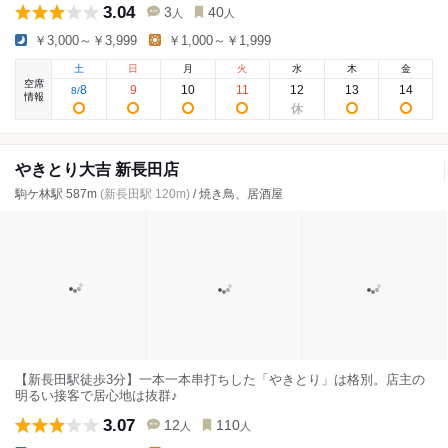
3.04
3
40
人
人
￥3,000～￥3,999
￥1,000～￥1,999
土
日
月
火
水
木
金
空席
8
9
10
11
12
13
14
8
/
情報
やきとり大吉 新長田店
駒ケ林駅 587m
(新長田駅 120m)
/ 焼き鳥、居酒屋
【新長田駅徒歩3分】一本一本串打ちした「やきとり」は格別。店主の
明るい接客で居心地は抜群♪
3.07
12
110
人
人