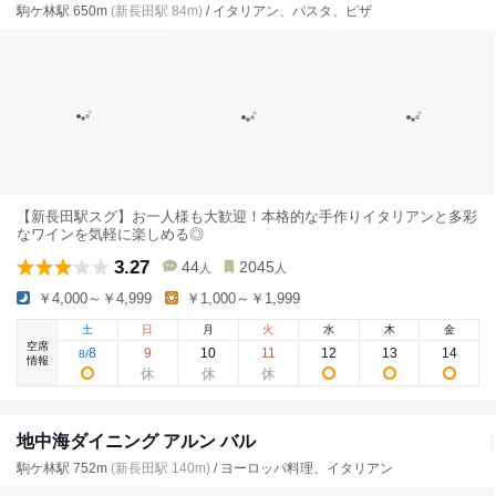
駒ケ林駅 650m
(新長田駅 84m)
/ イタリアン、パスタ、ピザ
【新長田駅スグ】お一人様も大歓迎！本格的な手作りイタリアンと多彩
なワインを気軽に楽しめる◎
3.27
44
2045
人
人
￥4,000～￥4,999
￥1,000～￥1,999
土
日
月
火
水
木
金
空席
8
9
10
11
12
13
14
8
/
情報
地中海ダイニング アルン バル
駒ケ林駅 752m
(新長田駅 140m)
/ ヨーロッパ料理、イタリアン