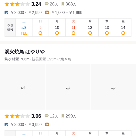
3.24
26
308
人
人
￥2,000～￥2,999
￥1,000～￥1,999
土
日
月
火
水
木
金
空席
8
9
10
11
12
13
14
8
/
情報
炭火焼鳥 はやりや
駒ケ林駅 706m
(新長田駅 195m)
/ 焼き鳥
3.06
12
299
人
人
￥3,000～￥3,999
-
土
日
月
火
水
木
金