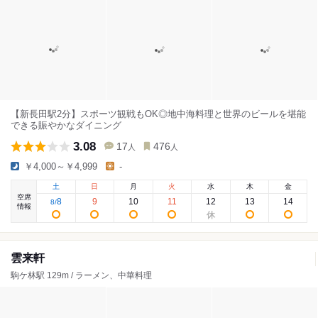
【新長田駅2分】スポーツ観戦もOK◎地中海料理と世界のビールを堪能
できる賑やかなダイニング
3.08
17
476
人
人
￥4,000～￥4,999
-
土
日
月
火
水
木
金
空席
8
9
10
11
12
13
14
8
/
情報
雲来軒
駒ケ林駅 129m / ラーメン、中華料理