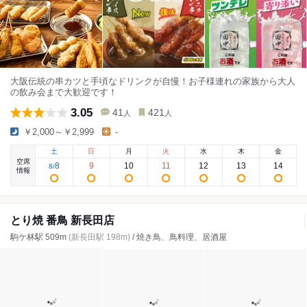
大阪伝統の串カツと手頃なドリンクが自慢！お子様連れの家族から大人
の飲み会まで大歓迎です！
3.05
41
421
人
人
￥2,000～￥2,999
-
土
日
月
火
水
木
金
空席
8
9
10
11
12
13
14
8
/
情報
とり焼 番鳥 新長田店
駒ケ林駅 509m
(新長田駅 198m)
/ 焼き鳥、鳥料理、居酒屋