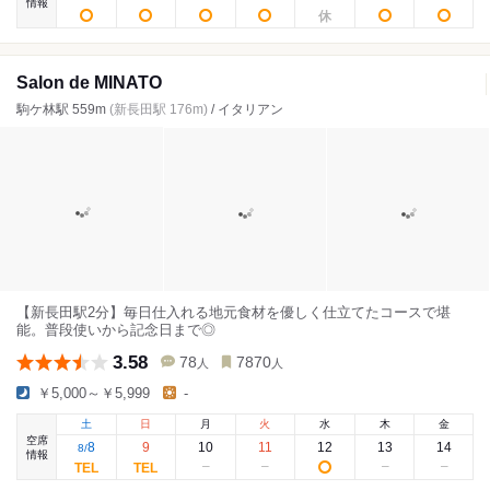
情報
Salon de MINATO
駒ケ林駅 559m
(新長田駅 176m)
/ イタリアン
【新長田駅2分】毎日仕入れる地元食材を優しく仕立てたコースで堪
能。普段使いから記念日まで◎
3.58
78
7870
人
人
￥5,000～￥5,999
-
土
日
月
火
水
木
金
空席
8
9
10
11
12
13
14
8
/
情報