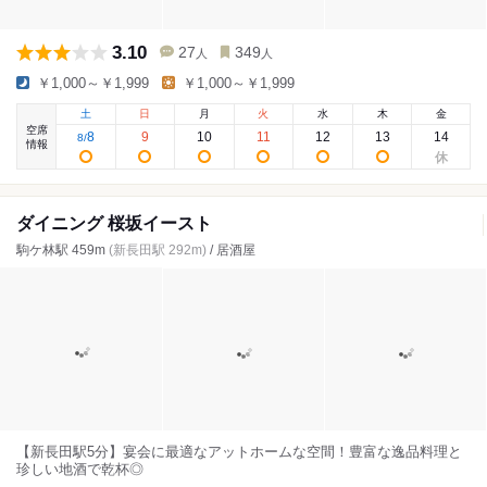
3.10
27
349
人
人
￥1,000～￥1,999
￥1,000～￥1,999
土
日
月
火
水
木
金
空席
8
9
10
11
12
13
14
8
/
情報
ダイニング 桜坂イースト
駒ケ林駅 459m
(新長田駅 292m)
/ 居酒屋
【新長田駅5分】宴会に最適なアットホームな空間！豊富な逸品料理と
珍しい地酒で乾杯◎