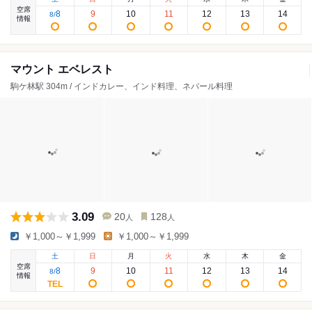
空席
8
9
10
11
12
13
14
8
/
情報
マウント エベレスト
駒ケ林駅 304m / インドカレー、インド料理、ネパール料理
3.09
20
128
人
人
￥1,000～￥1,999
￥1,000～￥1,999
土
日
月
火
水
木
金
空席
8
9
10
11
12
13
14
8
/
情報