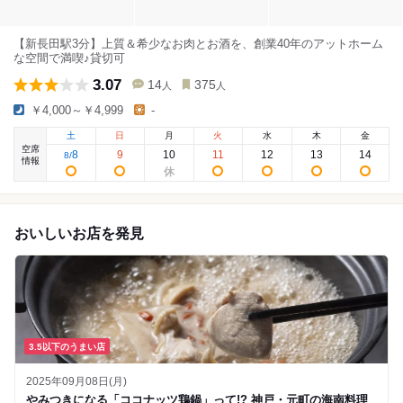
【新長田駅3分】上質＆希少なお肉とお酒を、創業40年のアットホーム
な空間で満喫♪貸切可
3.07
14
375
人
人
￥4,000～￥4,999
-
土
日
月
火
水
木
金
空席
8
9
10
11
12
13
14
8
/
情報
おいしいお店を発見
3.5以下のうまい店
2025年09月08日(月)
やみつきになる「ココナッツ鶏鍋」って!? 神戸・元町の海南料理