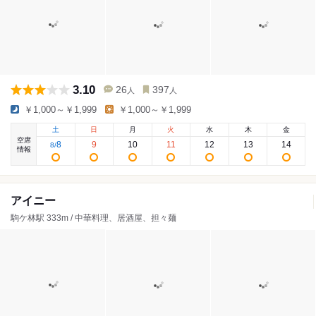
3.10
26
397
人
人
￥1,000～￥1,999
￥1,000～￥1,999
土
日
月
火
水
木
金
空席
8
9
10
11
12
13
14
8
/
情報
アイニー
駒ケ林駅 333m / 中華料理、居酒屋、担々麺