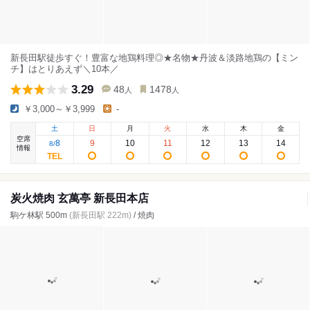
新長田駅徒歩すぐ！豊富な地鶏料理◎★名物★丹波＆淡路地鶏の【ミン
チ】はとりあえず＼10本／
3.29
48
1478
人
人
￥3,000～￥3,999
-
土
日
月
火
水
木
金
空席
8
9
10
11
12
13
14
8
/
情報
炭火焼肉 玄萬亭 新長田本店
駒ケ林駅 500m
(新長田駅 222m)
/ 焼肉