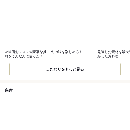
≪当店おススメ≫豪華な具
旬の味を楽しめる！！
厳選した素材を最大
材をふんだんに使った「海
かしたお料理
鮮味噌鍋」‼
こだわりをもっと見る
座席