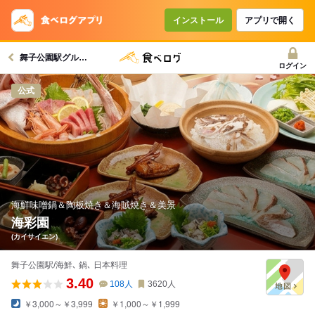
インストール
アプリで開く
舞子公園駅グルメへ
ログイン
公式
海鮮味噌鍋＆陶板焼き＆海賊焼き＆美景
海彩園
(カイサイエン)
舞子公園駅/海鮮､ 鍋､ 日本料理
3.40
108
人
3620
人
￥3,000～￥3,999
￥1,000～￥1,999