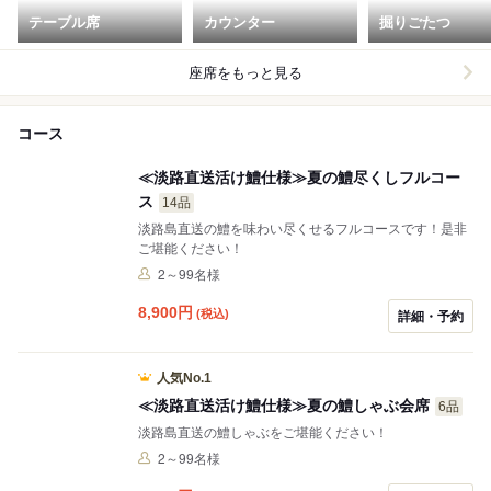
テーブル席
カウンター
掘りごたつ
座席をもっと見る
コース
≪淡路直送活け鱧仕様≫夏の鱧尽くしフルコー
ス
14品
淡路島直送の鱧を味わい尽くせるフルコースです！是非
ご堪能ください！
2～99名様
8,900
円
(税込)
詳細・予約
人気No.1
≪淡路直送活け鱧仕様≫夏の鱧しゃぶ会席
6品
淡路島直送の鱧しゃぶをご堪能ください！
2～99名様