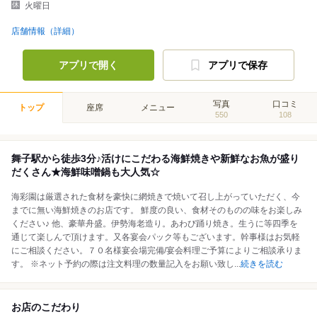
火曜日
店舗情報（詳細）
アプリで開く
アプリで保存
写真
口コミ
トップ
座席
メニュー
550
108
舞子駅から徒歩3分♪活けにこだわる海鮮焼きや新鮮なお魚が盛り
だくさん★海鮮味噌鍋も大人気☆
海彩園は厳選された食材を豪快に網焼きで焼いて召し上がっていただく、今
までに無い海鮮焼きのお店です。 鮮度の良い、食材そのものの味をお楽しみ
ください♪ 他、豪華舟盛。伊勢海老造り。あわび踊り焼き。生うに等四季を
通じて楽しんで頂けます。又各宴会パック等もございます。幹事様はお気軽
にご相談ください。７０名様宴会場完備/宴会料理ご予算によりご相談承りま
す。 ※ネット予約の際は注文料理の数量記入をお願い致し
...
続きを読む
お店のこだわり