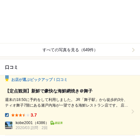
すべての写真を見る（649件）
口コミ
お店が選ぶピックアップ！口コミ
【定点観測】新鮮で豪快な海鮮網焼き＠舞子
週末の18:50に予約をして利用しました。 JR「舞子駅」から徒歩約3分、
ティオ舞子7階にある瀬戸内海が一望できる海鮮レストラン店です。 店内
は総席数120席の大型店舗。 厨房に3名、ホールに3名のフォーメーショ
3.7
ンで切り盛りしていました。 今回オーダーしたのは以下の品々。 内容と
Dinner:
評価は次の通りです。【◎、◯、△】 海彩園セット 4000円 ◎ 厳選され
kobe2001
（4386）
た新鮮な海...
2020/03 訪問
2回