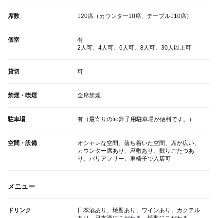
席数
120席（カウンター10席、テーブル110席）
個室
有
2人可、4人可、6人可、8人可、30人以上可
貸切
可
禁煙・喫煙
全席禁煙
駐車場
有（最寄りのtio舞子用駐車場が便利です。）
空間・設備
オシャレな空間、落ち着いた空間、席が広い、
カウンター席あり、座敷あり、掘りごたつあ
り、バリアフリー、車椅子で入店可
メニュー
ドリンク
日本酒あり、焼酎あり、ワインあり、カクテル