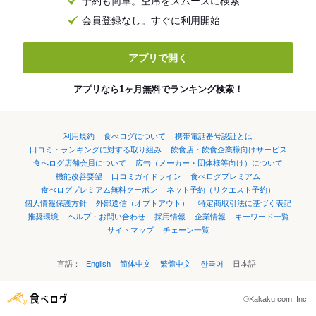
予約も簡単。空席をスムーズに検索
会員登録なし。すぐに利用開始
アプリで開く
アプリなら1ヶ月無料でランキング検索！
利用規約
食べログについて
携帯電話番号認証とは
口コミ・ランキングに対する取り組み
飲食店・飲食企業様向けサービス
食べログ店舗会員について
広告（メーカー・団体様等向け）について
機能改善要望
口コミガイドライン
食べログプレミアム
食べログプレミアム無料クーポン
ネット予約（リクエスト予約）
個人情報保護方針
外部送信（オプトアウト）
特定商取引法に基づく表記
推奨環境
ヘルプ・お問い合わせ
採用情報
企業情報
キーワード一覧
サイトマップ
チェーン一覧
言語：
English
简体中文
繁體中文
한국어
日本語
©Kakaku.com, Inc.