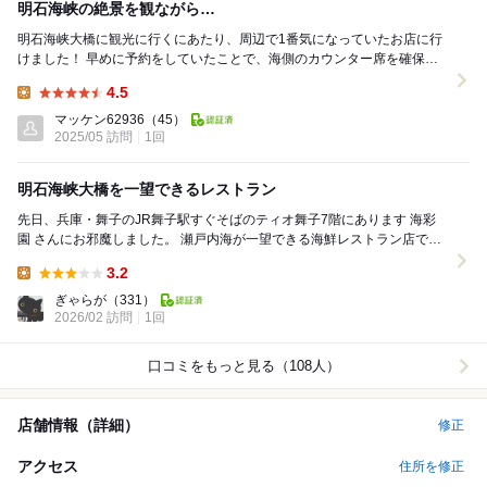
明石海峡の絶景を観ながら…
明石海峡大橋に観光に行くにあたり、周辺で1番気になっていたお店に行
けました！ 早めに予約をしていたことで、海側のカウンター席を確保で
きました！ 今回は、海鮮丼フェアの開催中...
4.5
Lunch:
マッケン62936
（45）
2025/05 訪問
1回
明石海峡大橋を一望できるレストラン
先日、兵庫・舞子のJR舞子駅すぐそばのティオ舞子7階にあります 海彩
園 さんにお邪魔しました。 瀬戸内海が一望できる海鮮レストラン店で、
明石海峡大橋が一望できます。これだけで...
3.2
Lunch:
ぎゃらが
（331）
2026/02 訪問
1回
口コミをもっと見る（108人）
店舗情報（詳細）
修正
アクセス
住所を修正