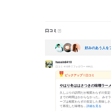
口コミ
？
好みのあう人を
hassin8410
口コミ 410件
フォロワー 444人
ピックアップ！口コミ
やはり冬ははさつきの味噌ラー
久しぶりの訪問だが相変わらずの安定
までの時間はかからなかった。 みそラー
ープは相変わらずの安定した美味しさ
て再現した味噌を...
詳細を見る