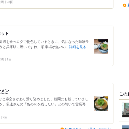
 訪問
25回
セット
新開地周辺を食べログで物色しているときに、気になった味噌ラ
と兵庫駅に近いですね。 駐車場が無いの...
詳細を見る
 訪問
1回
ーメン
この
うどひと席空きがあり滑り込めました。新聞にも載っていまし
を、常連さんの「あの味を残したい」との想いで営業再
2回
をもっと見る （
人）