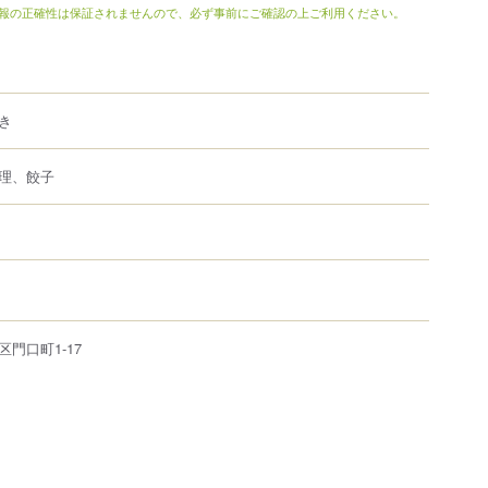
報の正確性は保証されませんので、必ず事前にご確認の上ご利用ください。
き
理、餃子
区
門口町
1-17