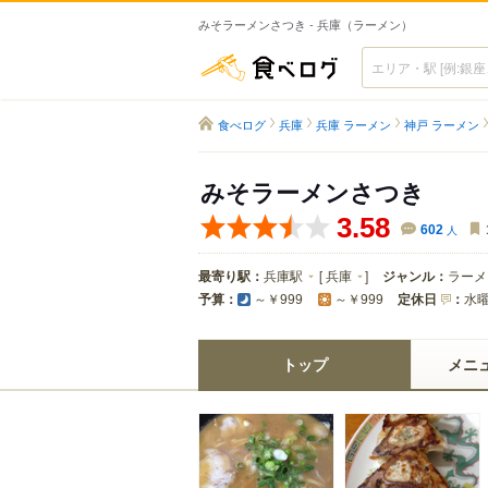
みそラーメンさつき - 兵庫（ラーメン）
食べログ
食べログ
兵庫
兵庫 ラーメン
神戸 ラーメン
みそラーメンさつき
3.58
602
人
最寄り駅：
兵庫駅
[
兵庫
]
ジャンル：
ラーメ
予算：
定休日
：
水
～￥999
～￥999
トップ
メニ