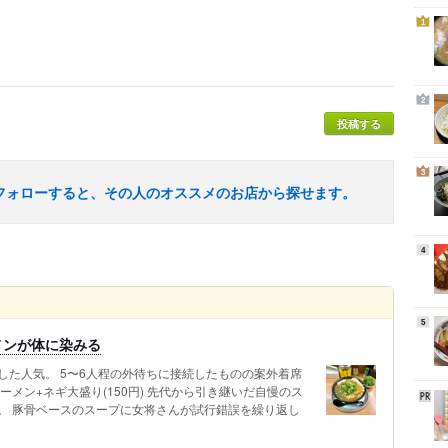
1
2
投稿する
3
フォローすると、その人のオススメのお店から探せます。
4
5
メンが体に染みる
した人気。 5〜6人程の外待ちに接続したものの案外着席
メン+ネギ大盛り(150円) 先代から引き継いだ自慢のス
。 豚骨ベースのスープに女将さんが試行錯誤を繰り返し