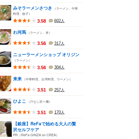
みそラーメンさつき
（ラーメン、中華
料理、餃子）
3.58
602
人
わ河馬
（ラーメン、丼）
3.56
317
人
ニューラーメンショップ オリジン
（ラーメン）
3.56
304
人
来来
（中華料理、台湾料理、ラーメン）
3.51
257
人
ひよこ
（汁なし担々麺）
3.51
170
人
【銀座】ReFaで始める大人の贅
沢セルフケア
PR（ReFa GINZA on CREA）