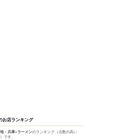
のお店ランキング
地・兵庫×ラーメン
のランキング
（点数の高い
）
です。