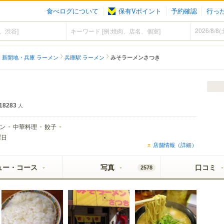
食べログについて
保有Vポイント
予約確認
行っ
新開地・兵庫 ラーメン
兵庫駅 ラーメン
みそラーメンさつき
18283
人
ン
中華料理
餃子
曜日
店舗情報（詳細）
ュー・コース
写真
口コミ
2578