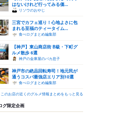
はないけれど行ってみる価...
リソウのおやじ
三宮でカフェ巡り！心地よさに包
まれる至福のティータイム...
食べログまとめ編集部
【神戸】東山商店街 B級・下町グ
ルメ散歩 6選
神戸の金庫屋のバカ息子
神戸市の絶品回転寿司！地元民が
通うコスパ最強店エリア別10選
食べログまとめ編集部
このお店の近くのグルメ情報まとめをもっと見る
ログ限定企画