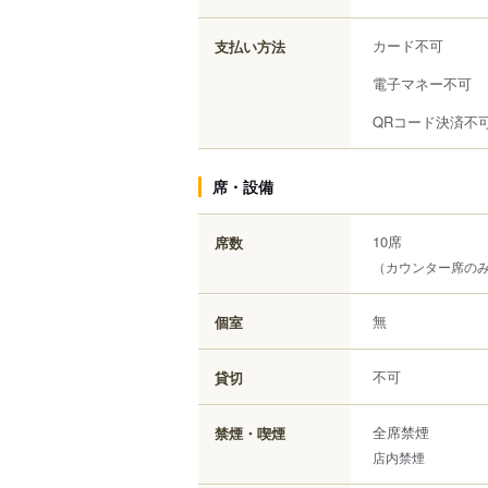
カード不可
支払い方法
電子マネー不可
QRコード決済不
席・設備
10席
席数
（カウンター席の
無
個室
不可
貸切
全席禁煙
禁煙・喫煙
店内禁煙