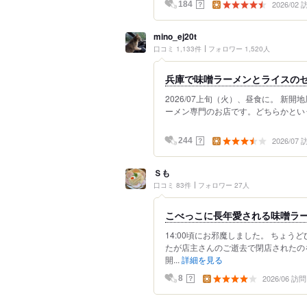
2026/02
？
184
mino_ej20t
口コミ 1,133件
フォロワー 1,520人
兵庫で味噌ラーメンとライスの
2026/07上旬（火）、昼食に。 
ーメン専門のお店です。どちらかという
2026/07
？
244
Ｓも
口コミ 83件
フォロワー 27人
こべっこに長年愛される味噌ラ
14:00頃にお邪魔しました。 ちょ
たが店主さんのご逝去で閉店されたの
開...
詳細を見る
2026/06 訪問
？
8