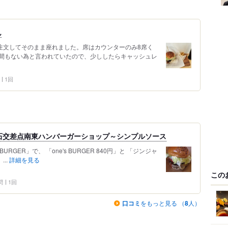
ん
、注文してそのまま座れました。席はカウンターのみ8席く
間もない為と言われていたので、少ししたらキャッシュレ
1回
石交差点南東ハンバーガーショップ～シンプルソース
BURGER」で、 「one's BURGER 840円」と 「ジンジャ
...
詳細を見る
この
問
1回
口コミ
をもっと見る （
8
人）