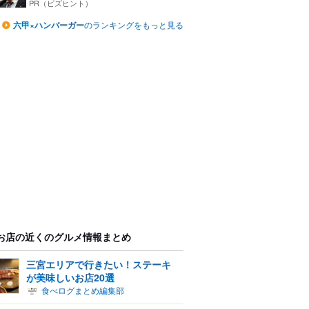
つ...
PR（ビズヒント）
六甲×ハンバーガー
のランキングをもっと見る
お店の近くのグルメ情報まとめ
三宮エリアで行きたい！ステーキ
が美味しいお店20選
食べログまとめ編集部