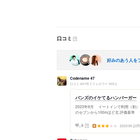
口コミ
？
好みのあう人を
Codename 47
口コミ 647件
フォロワー 305人
バンズのイケてるハンバーガー
2023年9月 イートインで利用（初
のセブンから100mほど北 評価基準 ★3
2023/09 訪問
？
8