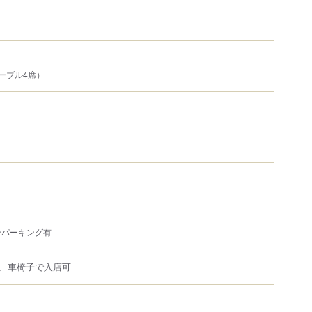
ーブル4席）
ンパーキング有
、車椅子で入店可