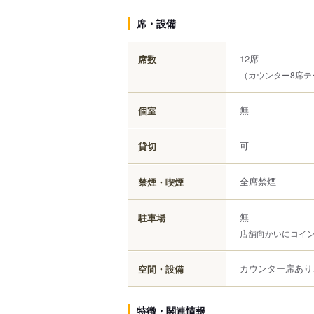
席・設備
12席
席数
（カウンター8席テ
無
個室
可
貸切
全席禁煙
禁煙・喫煙
無
駐車場
店舗向かいにコイ
カウンター席あり
空間・設備
特徴・関連情報