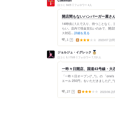
Cokeman
口コミ 56件
フォロワー 4人
開店間もないハンバーガー屋さ
14時頃に1人で入り、待つことなく
らい。店内で現金支払いのみで、開店
ス対応...
詳細を見る
2023/07 訪問
？
1
ジョルジュ・イグレック
口コミ 5,175件
フォロワー 7,721人
一昨々日開店、国道43号線・大
「一昨々日オープン(^_^)」の 「one's 
エール 250円」をいただきました(^_^) 
2023/06 訪
？
27