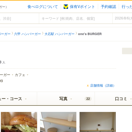
食べログについて
保有Vポイント
予約確認
行っ
ーガー）
バーガー
六甲 ハンバーガー
大石駅 ハンバーガー
one's BURGER
3
人
ーガー
カフェ
99
店舗情報（詳細）
ュー・コース
写真
口コミ
22