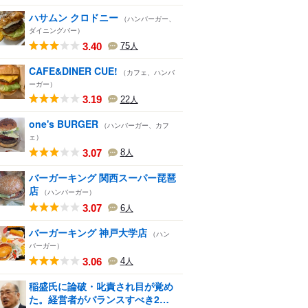
ハサムン クロドニー
（ハンバーガー、
ダイニングバー）
3.40
75
人
CAFE&DINER CUE!
（カフェ、ハンバ
ーガー）
3.19
22
人
one's BURGER
（ハンバーガー、カフ
ェ）
3.07
8
人
バーガーキング 関西スーパー琵琶
店
（ハンバーガー）
3.07
6
人
バーガーキング 神戸大学店
（ハン
バーガー）
3.06
4
人
稲盛氏に論破・叱責され目が覚め
た。経営者がバランスすべき2