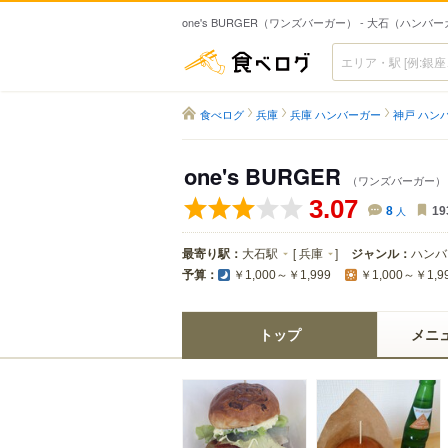
one's BURGER（ワンズバーガー） - 大石（ハンバ
食べログ
食べログ
兵庫
兵庫 ハンバーガー
神戸 ハン
one's BURGER
（ワンズバーガー）
3.07
8
人
19
最寄り駅：
大石駅
[
兵庫
]
ジャンル：
ハンバ
予算：
￥1,000～￥1,999
￥1,000～￥1,9
トップ
メニ