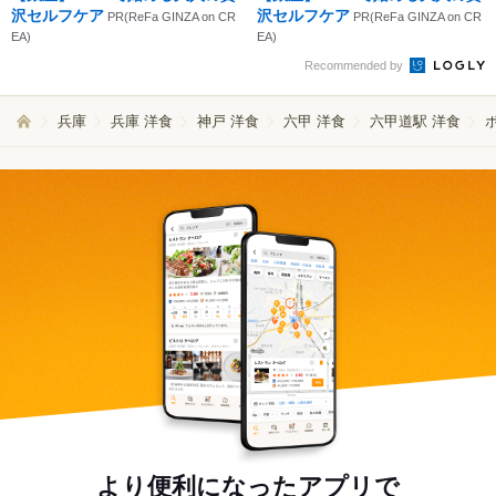
沢セルフケア
沢セルフケア
PR(ReFa GINZA on CR
PR(ReFa GINZA on CR
EA)
EA)
Recommended by
兵庫
兵庫 洋食
神戸 洋食
六甲 洋食
六甲道駅 洋食
より便利になったアプリで