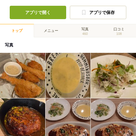
アプリで開く
アプリで保存
写真
口コミ
トップ
メニュー
460
108
写真