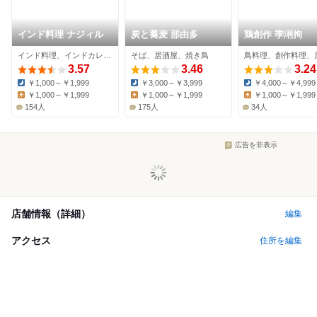
インド料理 ナジィル
炭と蕎麦 那由多
鶏創作 季浰拘
インド料理、インドカレー、アジア・エスニック
そば、居酒屋、焼き鳥
鳥料理、創作料理、
3.57
3.46
3.24
￥1,000～￥1,999
￥3,000～￥3,999
￥4,000～￥4,999
Dinner:
Dinner:
Dinner:
￥1,000～￥1,999
￥1,000～￥1,999
￥1,000～￥1,999
Lunch:
Lunch:
Lunch:
154人
175人
34人
広告を非表示
店舗情報（詳細）
編集
アクセス
住所を編集