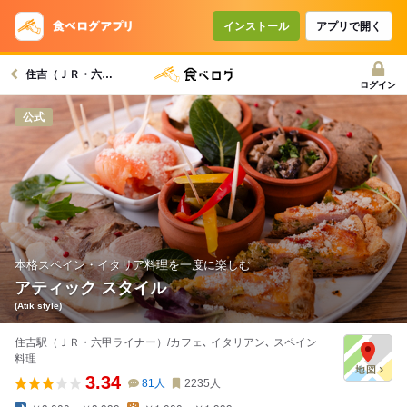
インストール
アプリで開く
住吉（ＪＲ・六甲ライナー）駅グルメへ
ログイン
公式
本格スペイン・イタリア料理を一度に楽しむ
アティック スタイル
(Atik style)
住吉駅（ＪＲ・六甲ライナー）/カフェ､ イタリアン､ スペイン
料理
3.34
81
人
2235
人