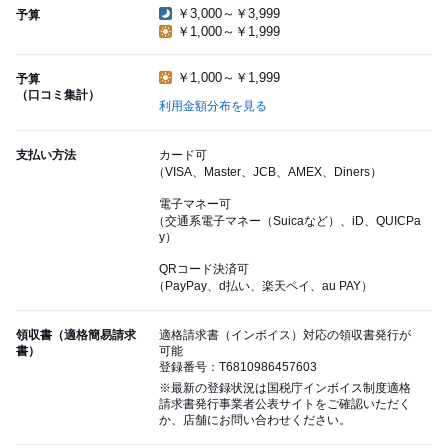
￥3,000～￥3,999
予算
￥1,000～￥1,999
￥1,000～￥1,999
予算
（口コミ集計）
利用金額分布を見る
支払い方法
カード可
（VISA、Master、JCB、AMEX、Diners）
電子マネー可
（交通系電子マネー（Suicaなど）、iD、QUICPa
y）
QRコード決済可
（PayPay、d払い、楽天ペイ、au PAY）
領収書（適格簡易請求
適格請求書（インボイス）対応の領収書発行が
書）
可能
登録番号：T6810986457603
※最新の登録状況は国税庁インボイス制度適格
請求書発行事業者公表サイトをご確認いただく
か、店舗にお問い合わせください。