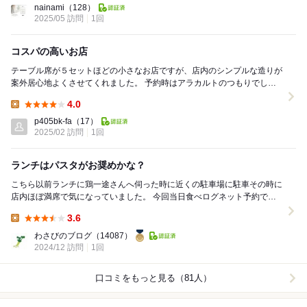
nainami
（128）
2025/05 訪問
1回
コスパの高いお店
テーブル席が５セットほどの小さなお店ですが、店内のシンプルな造りが
案外居心地よくさせてくれました。 予約時はアラカルトのつもりでした
が、コスパが良さそうなので飲み放題付きのスペイ...
4.0
Lunch:
p405bk-fa
（17）
2025/02 訪問
1回
ランチはパスタがお奨めかな？
こちら以前ランチに鶏一途さんへ伺った時に近くの駐車場に駐車その時に
店内ほぼ満席で気になっていました。 今回当日食べログネット予約で伺
いました。 午後１時の予約・・買物が少し早く...
3.6
Lunch:
わさびのブログ
（14087）
2024/12 訪問
1回
口コミをもっと見る（81人）