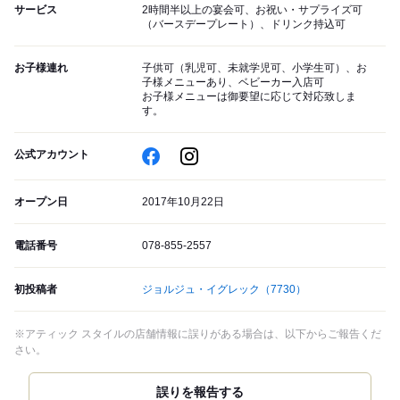
サービス
2時間半以上の宴会可、お祝い・サプライズ可
（バースデープレート）、ドリンク持込可
お子様連れ
子供可（乳児可、未就学児可、小学生可）、お
子様メニューあり、ベビーカー入店可
お子様メニューは御要望に応じて対応致しま
す。
公式アカウント
オープン日
2017年10月22日
電話番号
078-855-2557
初投稿者
ジョルジュ・イグレック
（7730）
※アティック スタイルの店舗情報に誤りがある場合は、以下からご報告くだ
さい。
誤りを報告する