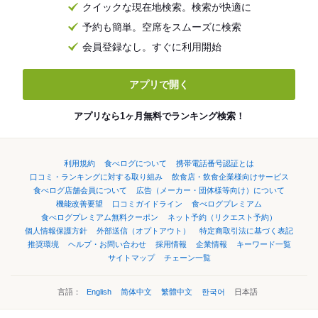
クイックな現在地検索。検索が快適に
予約も簡単。空席をスムーズに検索
会員登録なし。すぐに利用開始
アプリで開く
アプリなら1ヶ月無料でランキング検索！
利用規約
食べログについて
携帯電話番号認証とは
口コミ・ランキングに対する取り組み
飲食店・飲食企業様向けサービス
食べログ店舗会員について
広告（メーカー・団体様等向け）について
機能改善要望
口コミガイドライン
食べログプレミアム
食べログプレミアム無料クーポン
ネット予約（リクエスト予約）
個人情報保護方針
外部送信（オプトアウト）
特定商取引法に基づく表記
推奨環境
ヘルプ・お問い合わせ
採用情報
企業情報
キーワード一覧
サイトマップ
チェーン一覧
言語：
English
简体中文
繁體中文
한국어
日本語