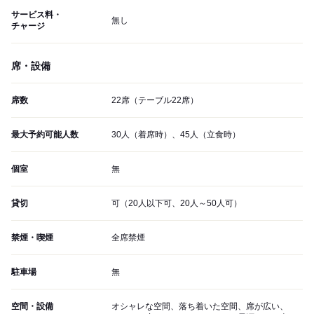
サービス料・
無し
チャージ
席・設備
席数
22席（テーブル22席）
最大予約可能人数
30人（着席時）、45人（立食時）
個室
無
貸切
可（20人以下可、20人～50人可）
禁煙・喫煙
全席禁煙
駐車場
無
空間・設備
オシャレな空間、落ち着いた空間、席が広い、