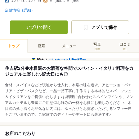
￥3,000～￥3,999
￥1,000～￥1,999
店舗情報（詳細）
アプリで開く
アプリで保存
写真
口コミ
トップ
座席
メニュー
308
81
50
貯まる
ディナーで人数×
pt
住吉駅2分◆木目調のお洒落な空間でスペイン・イタリア料理をカ
ジュアルに楽しむ♪記念日にも◎
食材・スパイスなどは現地から仕入れ、本場の味を追求。アヒージョ・パエ
リア・ピザ・パスタなど、一品一品丁寧に手作りする本格的なスパニッシュ
＆イタリアンをご提供いたします♪お料理に合わせたスペインワインや、ノン
アルカクテルも豊富にご用意◎お好みの一杯をお供にお楽しみください。木
目調の落ち着くお洒落な店内には、ゆったりとお寛ぎいただけるソファー席
もございますので、ご家族でのディナーやデートにも最適です♪
お店のこだわり