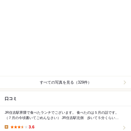
すべての写真を見る（329件）
口コミ
JR住吉駅界隈で食べたランチでございます。 食べたのは５月の話です。
（７月の今頃書いてごめんなさい） JR住吉駅北側 歩いて５分くらいに
あるカフェレストラン スパ...
3.6
Lunch: