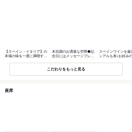
【スペイン・イタリア】の
木目調のお洒落な空間◆記
スペインワインを厳
本場の味を一度に満喫する
念日にはメッセージプレー
ンアルも有♪お好み
なら当店へ♪
トもご用意♪
乾杯を☆
こだわりをもっと見る
座席