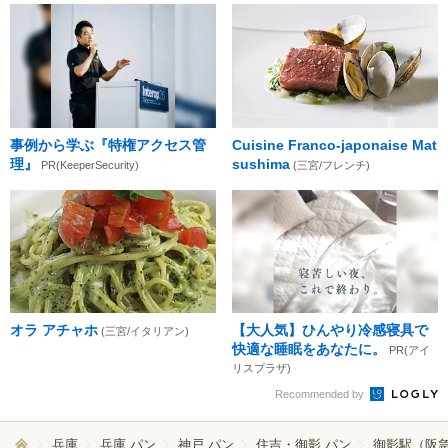
事例から学ぶ『特権アクセス管
Cuisine Franco-japonaise Mat
理』
sushima
PR(KeeperSecurity)
(三宮/フレンチ)
オラ アチャホ
【大人気】ひんやり冷感寝具で
(三宮/イタリアン)
快適な睡眠をあなたに。
PR(アイ
リスプラザ)
Recommended by
兵庫
兵庫 パン
神戸 パン
住吉・御影 パン
御影駅（阪急