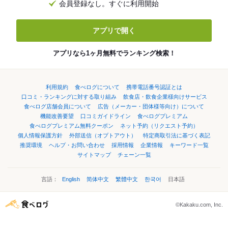
会員登録なし。すぐに利用開始
アプリで開く
アプリなら1ヶ月無料でランキング検索！
利用規約
食べログについて
携帯電話番号認証とは
口コミ・ランキングに対する取り組み
飲食店・飲食企業様向けサービス
食べログ店舗会員について
広告（メーカー・団体様等向け）について
機能改善要望
口コミガイドライン
食べログプレミアム
食べログプレミアム無料クーポン
ネット予約（リクエスト予約）
個人情報保護方針
外部送信（オプトアウト）
特定商取引法に基づく表記
推奨環境
ヘルプ・お問い合わせ
採用情報
企業情報
キーワード一覧
サイトマップ
チェーン一覧
言語：
English
简体中文
繁體中文
한국어
日本語
©Kakaku.com, Inc.