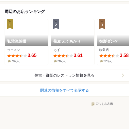
周辺のお店ランキング
1
2
3
弘雅流製麺
蕎麦 ふくあかり
御影ダンケ
ラーメン
そば
喫茶店
3.65
3.61
3.58
787人
287人
228人
住吉・御影
のレストラン情報を見る
関連の情報をすべて表示する
広告を非表示