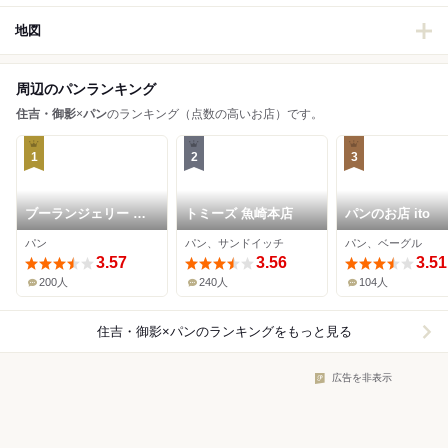
地図
周辺のパンランキング
住吉・御影
×
パン
のランキング（点数の高いお店）です。
1
2
3
ブーランジェリー ビ
トミーズ 魚崎本店
パンのお店 ito
アンヴニュ
パン
パン、サンドイッチ
パン、ベーグル
3.57
3.56
3.51
200人
240人
104人
住吉・御影×パン
のランキングをもっと見る
広告を非表示