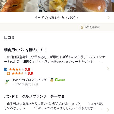
すべての写真を見る（390件）
広告を非表示
口コミ
朝食用のパンを購入に！！
この日は阪急御影で所用があり、所用終了後近くの体に優しいシフォンケ
ーキのお店「MERCI」さんへ伺い米粉のシフォンケーキをゲット・・・
ランチは阪急岡本近くの天麩羅のお店「天介」...
3.8
Dinner:
3.8
Lunch:
わさびのブログ
（14086）
2025/09 訪問
7回
パンドミ グルメフランク チーマヨ
山手幹線の御影あたりに青いパン屋さんがありました。 ちょっと試
してみましょう。 ビルの一階のこじんまりしたパン屋さんです。 駐
車場が２台分あります。 夕方訪問...