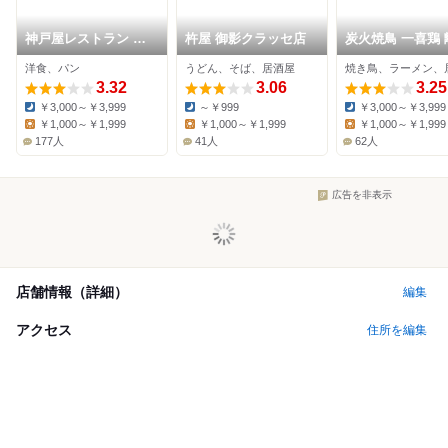
神戸屋レストラン 御
杵屋 御影クラッセ店
炭火焼鳥 一喜鶏 
影店
洋食、パン
うどん、そば、居酒屋
焼き鳥、ラーメン、
3.32
3.06
3.25
￥3,000～￥3,999
～￥999
￥3,000～￥3,999
Dinner:
Dinner:
Dinner:
￥1,000～￥1,999
￥1,000～￥1,999
￥1,000～￥1,999
Lunch:
Lunch:
Lunch:
177人
41人
62人
広告を非表示
店舗情報（詳細）
編集
アクセス
住所を編集