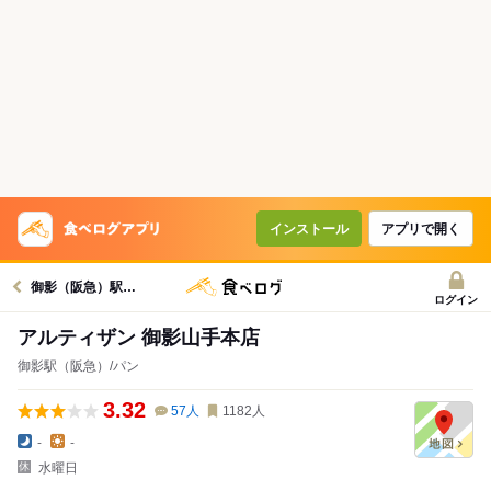
インストール
アプリで開く
御影（阪急）駅グルメへ
ログイン
アルティザン 御影山手本店
御影駅（阪急）/パン
3.32
57
人
1182
人
-
-
水曜日