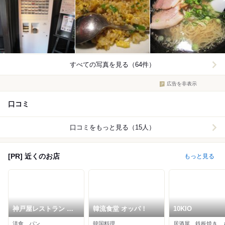
すべての写真を見る（64件）
広告を非表示
口コミ
口コミをもっと見る（15人）
[PR] 近くのお店
もっと見る
神戸屋レストラン 御
韓流食堂 オッパ！
10KIO
影店
洋食、パン
韓国料理
居酒屋、鉄板焼き、