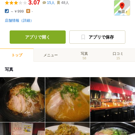
3.07
15
人
48
人
～￥999
-
店舗情報（詳細）
アプリで開く
アプリで保存
写真
口コミ
トップ
メニュー
58
15
写真