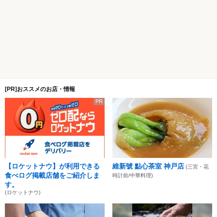
[PR]おススメのお店・情報
PR
【ロケットナウ】が利用できる
維新號 點心茶室 神戸店
(三宮・花
食べログ掲載店舗をご紹介しま
時計前/中華料理)
す。
(ロケットナウ)