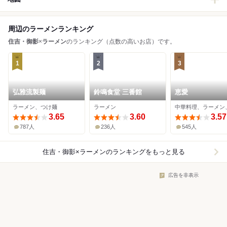
周辺のラーメンランキング
住吉・御影
×
ラーメン
のランキング（点数の高いお店）です。
1
2
3
弘雅流製麺
鈴鳴食堂 三番館
恵愛
ラーメン、つけ麺
ラーメン
中華料理、ラーメン
3.65
3.60
3.57
787人
236人
545人
住吉・御影×ラーメン
のランキングをもっと見る
広告を非表示