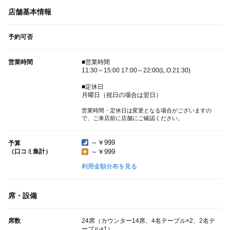
店舗基本情報
予約可否
営業時間
■営業時間
11:30～15:00 17:00～22:00(L.O.21:30)
■定休日
月曜日（祝日の場合は翌日）
営業時間・定休日は変更となる場合がございますの
で、ご来店前に店舗にご確認ください。
～￥999
予算
（口コミ集計）
～￥999
利用金額分布を見る
席・設備
席数
24席（カウンター14席、4名テーブル×2、2名テ
ーブル×1）