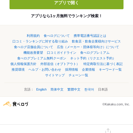
アプリで開く
アプリなら1ヶ月無料でランキング検索！
利用規約
食べログについて
携帯電話番号認証とは
口コミ・ランキングに対する取り組み
飲食店・飲食企業様向けサービス
食べログ店舗会員について
広告（メーカー・団体様等向け）について
機能改善要望
口コミガイドライン
食べログプレミアム
食べログプレミアム無料クーポン
ネット予約（リクエスト予約）
個人情報保護方針
外部送信（オプトアウト）
特定商取引法に基づく表記
推奨環境
ヘルプ・お問い合わせ
採用情報
企業情報
キーワード一覧
サイトマップ
チェーン一覧
言語：
English
简体中文
繁體中文
한국어
日本語
©Kakaku.com, Inc.