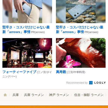
堅牢さ・コスパだけじゃない最
堅牢さ・コスパだけじゃない最
新「arrows」事情
新「arrows」事情
PR(arrows)
PR(arrows)
フォーティーファイブ
萬寿殿
(三ノ宮/ダイ
(三宮/中華料理)
ニングバー)
Recommended by
兵庫
兵庫 ラーメン
神戸 ラーメン
住吉・御影 ラーメン