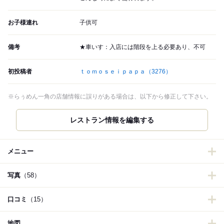
お子様連れ
子供可
備考
★車いす：入店には階段を上る必要あり、不可
初投稿者
ｔｏｍｏｓｅｉｐａｐａ
（3276）
※らぅめん一角の店舗情報に誤りがある場合は、以下から修正して下さい。
レストラン情報を編集する
メニュー
写真
（58）
口コミ
（15）
地図