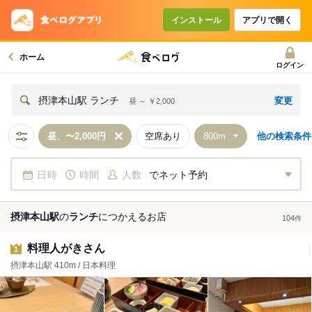
インストール
アプリで開く
ホーム
ログイン
変更
摂津本山駅 ランチ
昼 ～ ￥2,000
昼、〜2,000円
空席あり
他の検索条件
日時
時間
人数
でネット予約
摂津本山駅
の
ランチ
につかえる
お店
104
件
料理人がきさん
1
摂津本山駅 410m / 日本料理