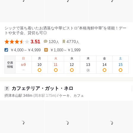
シックで落ち着いたお洒落な中華ビストロ“本格海鮮中華”を堪能！デー
トや女子会、貸切も可◎
3.51
120
4770
人
人
￥4,000～￥4,999
￥1,000～￥1,999
日
月
火
水
木
金
土
空席
9
10
11
12
13
14
15
8
/
情報
カフェテリア・ガット・ネロ
7
摂津本山駅 348m
(岡本駅 175m)
/ ケーキ、カフェ