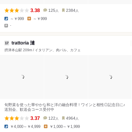
3.38
125
2384
人
人
～￥999
～￥999
-
trattoria 漣
17
摂津本山駅 209m / イタリアン、肉バル、カフェ
旬野菜を使った華やかな和と洋の融合料理！ワインと相性◎記念日に♪
送別会、歓送会コース受付中
3.37
122
4964
人
人
￥4,000～￥4,999
￥1,000～￥1,999