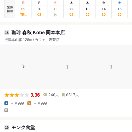
日
月
火
水
木
金
土
空席
9
10
11
12
13
14
15
8
/
情報
珈琲 春秋 Kobe 岡本本店
18
摂津本山駅 128m / カフェ、喫茶店
3.36
246
6517
人
人
～￥999
～￥999
-
モンク食堂
19