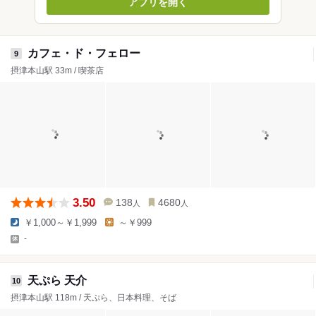
アプリを開く
カフェ・ド・フェロー
9
摂津本山駅 33m / 喫茶店
3.50
138
4680
人
人
￥1,000～￥1,999
～￥999
-
天ぷら 天介
10
摂津本山駅 118m / 天ぷら、日本料理、そば