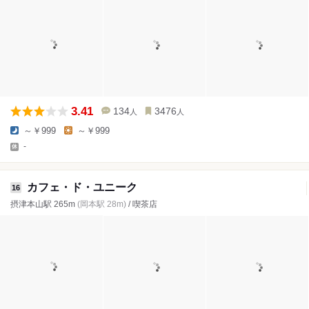
3.41
134
3476
人
人
～￥999
～￥999
-
カフェ・ド・ユニーク
16
摂津本山駅 265m
(岡本駅 28m)
/ 喫茶店