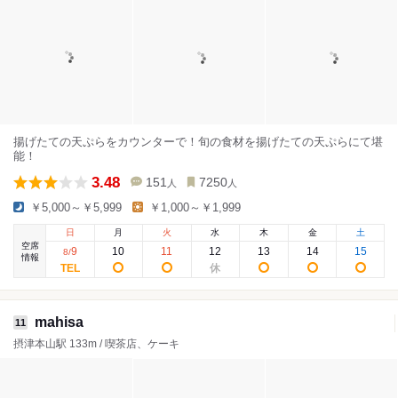
揚げたての天ぷらをカウンターで！旬の食材を揚げたての天ぷらにて堪
能！
3.48
151
7250
人
人
￥5,000～￥5,999
￥1,000～￥1,999
日
月
火
水
木
金
土
空席
9
10
11
12
13
14
15
8
/
情報
mahisa
11
摂津本山駅 133m / 喫茶店、ケーキ