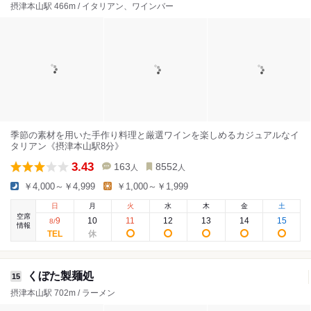
摂津本山駅 466m / イタリアン、ワインバー
季節の素材を用いた手作り料理と厳選ワインを楽しめるカジュアルなイ
タリアン《摂津本山駅8分》
3.43
163
8552
人
人
￥4,000～￥4,999
￥1,000～￥1,999
日
月
火
水
木
金
土
空席
9
10
11
12
13
14
15
8
/
情報
くぼた製麺処
15
摂津本山駅 702m / ラーメン