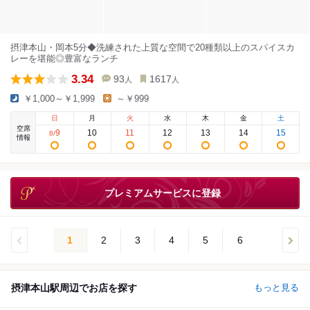
摂津本山・岡本5分◆洗練された上質な空間で20種類以上のスパイスカ
レーを堪能◎豊富なランチ
3.34
93
1617
人
人
￥1,000～￥1,999
～￥999
日
月
火
水
木
金
土
空席
9
10
11
12
13
14
15
8
/
情報
プレミアムサービスに登録
1
2
3
4
5
6
摂津本山駅周辺でお店を探す
もっと見る