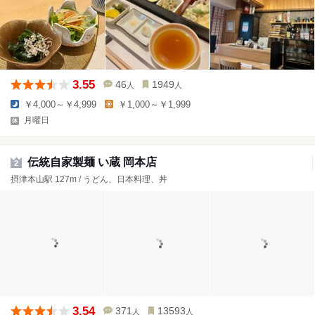
3.55
46
1949
人
人
￥4,000～￥4,999
￥1,000～￥1,999
月曜日
伝統自家製麺 い蔵 岡本店
2
摂津本山駅 127m / うどん、日本料理、丼
3.54
371
13593
人
人