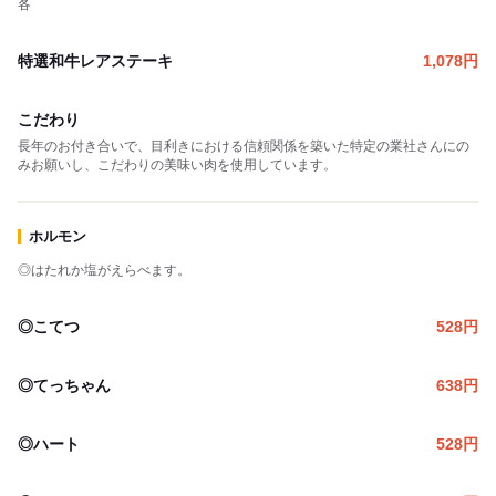
各
特選和牛レアステーキ
1,078
円
こだわり
長年のお付き合いで、目利きにおける信頼関係を築いた特定の業社さんにの
みお願いし、こだわりの美味い肉を使用しています。
ホルモン
◎はたれか塩がえらべます。
◎こてつ
528
円
◎てっちゃん
638
円
◎ハート
528
円