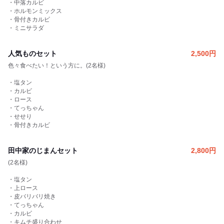
・中落カルビ
・ホルモンミックス
・骨付きカルビ
・ミニサラダ
人気ものセット
2,500
円
色々食べたい！という方に。(2名様)
・塩タン
・カルビ
・ロース
・てっちゃん
・せせり
・骨付きカルビ
田中家のじまんセット
2,800
円
(2名様)
・塩タン
・上ロース
・皮バリバリ焼き
・てっちゃん
・カルビ
・キムチ盛り合わせ