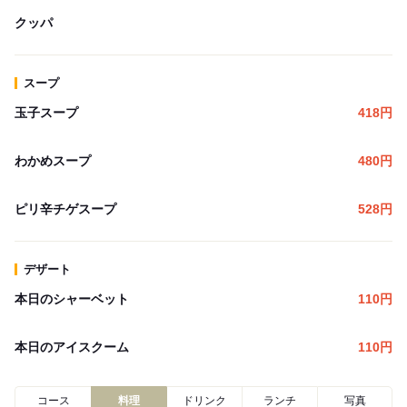
クッパ
スープ
玉子スープ
418
円
わかめスープ
480
円
ピリ辛チゲスープ
528
円
デザート
本日のシャーベット
110
円
本日のアイスクーム
110
円
コース
料理
ドリンク
ランチ
写真