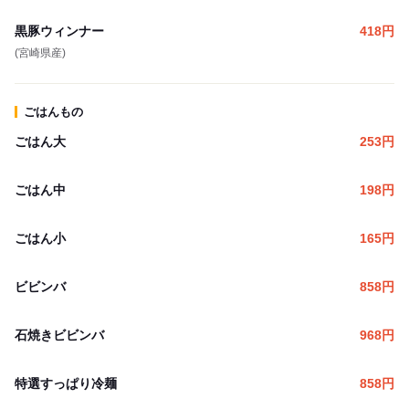
黒豚ウィンナー
418
円
(宮崎県産)
ごはんもの
ごはん大
253
円
ごはん中
198
円
ごはん小
165
円
ビビンバ
858
円
石焼きビビンバ
968
円
特選すっぱり冷麺
858
円