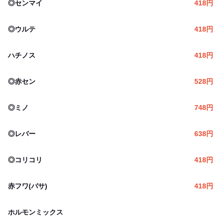
◎センマイ
418
円
◎ウルテ
418
円
ハチノス
418
円
◎赤セン
528
円
◎ミノ
748
円
◎レバー
638
円
◎コリコリ
418
円
赤フワ(バサ)
418
円
ホルモンミックス