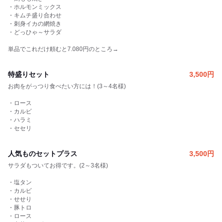
・ホルモンミックス
・キムチ盛り合わせ
・刺身イカの網焼き
・どっひゃ～サラダ
単品でこれだけ頼むと7.080円のところ→
特盛りセット
3,500
円
お肉をがっつり食べたい方には！(3～4名様)
・ロース
・カルビ
・ハラミ
・セセリ
人気ものセットプラス
3,500
円
サラダもついてお得です。(2～3名様)
・塩タン
・カルビ
・せせり
・豚トロ
・ロース