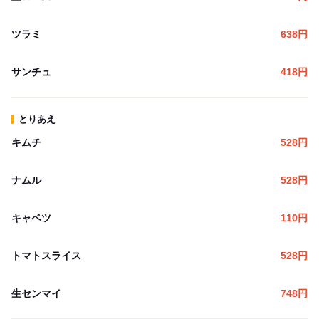
ツラミ
638
円
サンチュ
418
円
とりあえ
キムチ
528
円
ナムル
528
円
キャベツ
110
円
トマトスライス
528
円
生センマイ
748
円