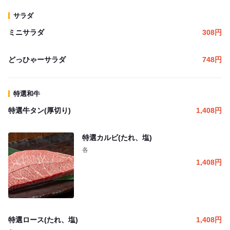
サラダ
ミニサラダ
308
円
どっひゃーサラダ
748
円
特選和牛
特選牛タン(厚切り)
1,408
円
特選カルビ(たれ、塩)
各
1,408
円
特選ロース(たれ、塩)
1,408
円