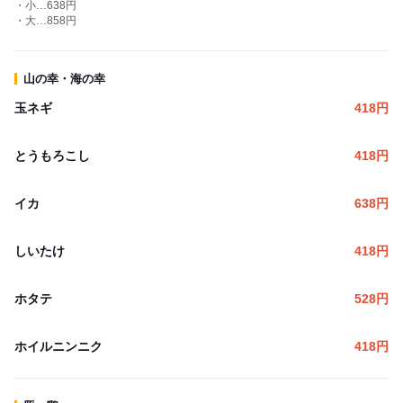
・小…638円
・大…858円
山の幸・海の幸
玉ネギ
418
円
とうもろこし
418
円
イカ
638
円
しいたけ
418
円
ホタテ
528
円
ホイルニンニク
418
円