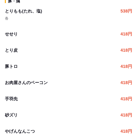
豚・鶏
とりもも(たれ、塩)
538
円
各
せせり
418
円
とり皮
418
円
豚トロ
418
円
お肉屋さんのベーコン
418
円
手羽先
418
円
砂ズリ
418
円
やげんなんこつ
418
円