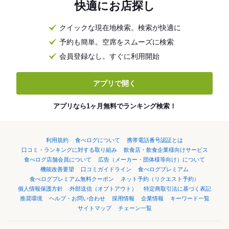
快適にお店探し
クイックな現在地検索。検索が快適に
予約も簡単。空席をスムーズに検索
会員登録なし。すぐに利用開始
アプリで開く
アプリなら1ヶ月無料でランキング検索！
利用規約
食べログについて
携帯電話番号認証とは
口コミ・ランキングに対する取り組み
飲食店・飲食企業様向けサービス
食べログ店舗会員について
広告（メーカー・団体様等向け）について
機能改善要望
口コミガイドライン
食べログプレミアム
食べログプレミアム無料クーポン
ネット予約（リクエスト予約）
個人情報保護方針
外部送信（オプトアウト）
特定商取引法に基づく表記
推奨環境
ヘルプ・お問い合わせ
採用情報
企業情報
キーワード一覧
サイトマップ
チェーン一覧