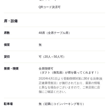
QRコード決済可
席・設備
席数
48席（全席テーブル席）
個室
無
貸切
可（20人～50人可）
禁煙・喫煙
全席喫煙可
（ダクト（換気扇）が煙を吸ってくれます！）
2020年4月1日より受動喫煙対策に関する法律(改
正健康増進法）が施行されており、最新の情報
と異なる場合がございますので、ご来店前に店
舗にご確認ください。
駐車場
無（近隣にコインパーキング有り）