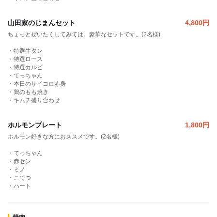
山田家のじまんセット
4,800
円
ちょっとぜいたくしてみては。豪華なセットです。(2名様)
・特選牛タン
・特選ロース
・特選カルビ
・てっちゃん
・本日のサイコロ赤身
・鶏のもも焼き
・キムチ盛り合わせ
ホルモンプレート
1,800
円
ホルモン好きな方におススメです。(2名様)
・てっちゃん
・赤セン
・ミノ
・こてつ
・ハート