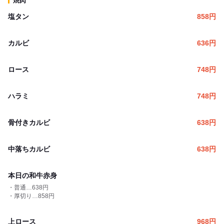
焼肉
塩タン
858
円
カルビ
636
円
ロース
748
円
ハラミ
748
円
骨付きカルビ
638
円
中落ちカルビ
638
円
本日の和牛赤身
・普通…638円
・厚切り…858円
上ロース
968
円