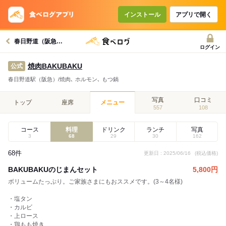
インストール
アプリで開く
春日野道（阪急）駅グルメへ
ログイン
焼肉BAKUBAKU
公式
春日野道駅（阪急）/焼肉､ ホルモン､ もつ鍋
写真
口コミ
トップ
座席
メニュー
557
108
コース
料理
ドリンク
ランチ
写真
3
68
29
30
162
68件
更新日 : 2025/06/16
(税込価格)
BAKUBAKUのじまんセット
5,800
円
ボリュームたっぷり。ご家族さまにもおススメです。(3～4名様)
・塩タン
・カルビ
・上ロース
・鶏もも焼き