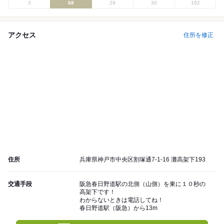
3
68
29
30
162
アクセス
住所を修正
住所
兵庫県神戸市中央区割塚通7-1-16 灘高架下193
交通手段
阪急春日野道駅の北側（山側）を東に１０秒の
高架下です！
わからないときは電話してね！
春日野道駅（阪急）から13m