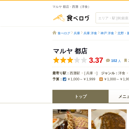
マルヤ 都店 - 西灘（洋食）
食べログ
食べログ
兵庫
兵庫 洋食
神戸 洋食
北野・
マルヤ 都店
3.37
102
人
最寄り駅：
西灘駅
[
兵庫
]
ジャンル：
洋食
予算：
￥1,000～￥1,999
￥1,000～￥1,9
トップ
メニ