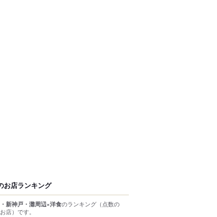
のお店ランキング
・新神戸・灘周辺×洋食
のランキング
（点数の
お店）
です。