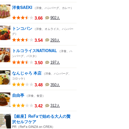
洋食SAEKI
（洋食、ハンバーグ、カレー）
3.66
902
人
トンコパン
（洋食、オムライス、ハンバー
グ）
3.54
293
人
トルコライスNATIONAL
（洋食、ハ
ンバーグ、パスタ）
3.50
197
人
なんじゃろ 本店
（洋食、ハンバーグ、
コロッケ）
3.48
350
人
自由亭
（洋食、食堂）
3.42
312
人
【銀座】ReFaで始める大人の贅
沢セルフケア
PR（ReFa GINZA on CREA）