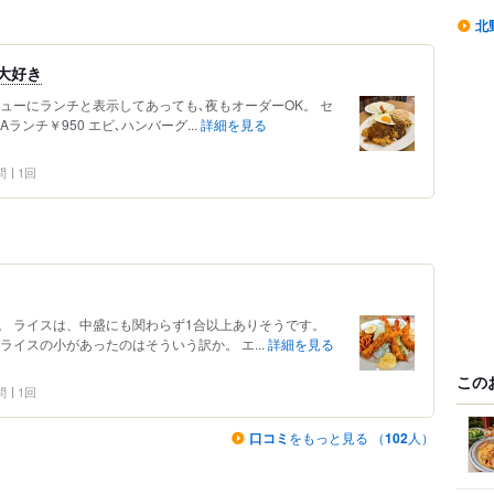
北
大好き
ューにランチと表示してあっても､夜もオーダーOK。 セ
ンチ￥950 エビ､ハンバーグ...
詳細を見る
問
1回
。 ライスは、中盛にも関わらず1合以上ありそうです。
ライスの小があったのはそういう訳か。 エ...
詳細を見る
この
問
1回
口コミ
をもっと見る （
102
人）