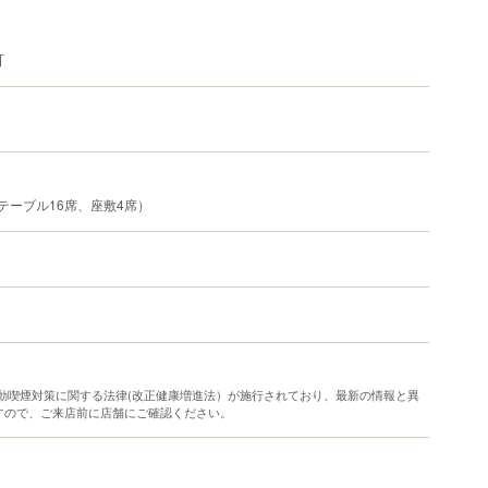
可
テーブル16席、座敷4席）
り受動喫煙対策に関する法律(改正健康増進法）が施行されており、最新の情報と異
すので、ご来店前に店舗にご確認ください。