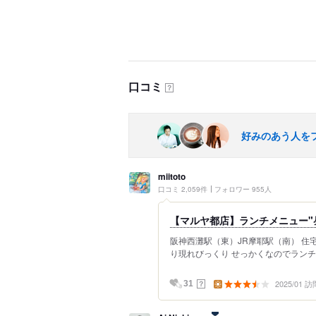
口コミ
？
好みのあう人を
miitoto
口コミ 2,059件
フォロワー 955人
【マルヤ都店】ランチメニュー"
阪神西灘駅（東）JR摩耶駅（南） 住宅
り現れびっくり せっかくなのでランチに来
2025/01 訪
？
31