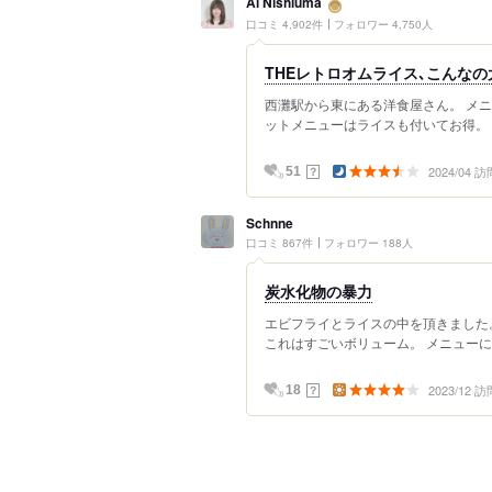
Ai Nishiuma
口コミ 4,902件
フォロワー 4,750人
THEレトロオムライス､こんなの
西灘駅から東にある洋食屋さん。 メニ
ットメニューはライスも付いてお得。 Aラ
2024/04 訪
？
51
Schnne
口コミ 867件
フォロワー 188人
炭水化物の暴力
エビフライとライスの中を頂きました
これはすごいボリューム。 メニューに
2023/12 訪
？
18