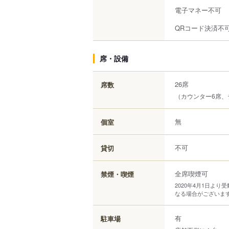
電子マネー不可
QRコード決済不
席・設備
26席
席数
（カウンター6席、
無
個室
不可
貸切
全席喫煙可
禁煙・喫煙
2020年4月1日よ
なる場合がございま
有
駐車場