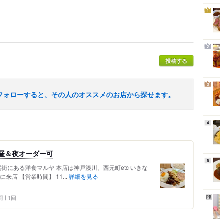
1
2
投稿する
3
フォローすると、その人のオススメのお店から探せます。
4
昼＆夜オーダー可
5
街にある洋食マルヤ 本店は神戸湊川、西元町etc いきな
店 【営業時間】 11...
詳細を見る
問
1回