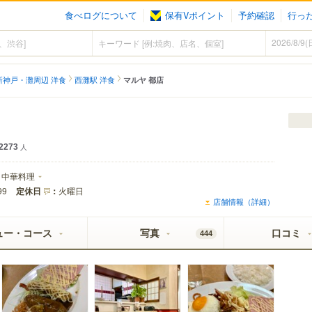
食べログについて
保有Vポイント
予約確認
行っ
新神戸・灘周辺 洋食
西灘駅 洋食
マルヤ 都店
2273
人
中華料理
定休日
：
火曜日
99
店舗情報（詳細）
ュー・コース
写真
口コミ
444