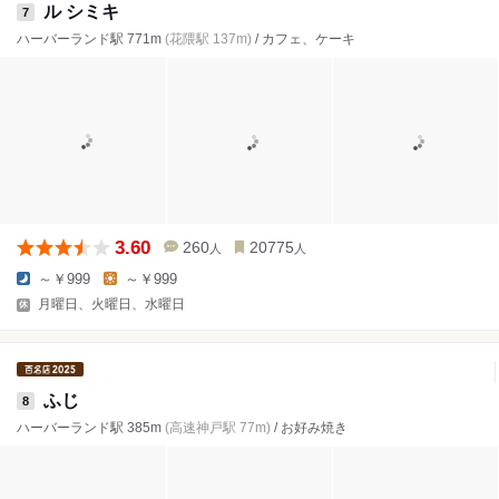
ル シミキ
7
ハーバーランド駅 771m
(花隈駅 137m)
/ カフェ、ケーキ
3.60
260
20775
人
人
～￥999
～￥999
月曜日、火曜日、水曜日
ふじ
8
ハーバーランド駅 385m
(高速神戸駅 77m)
/ お好み焼き