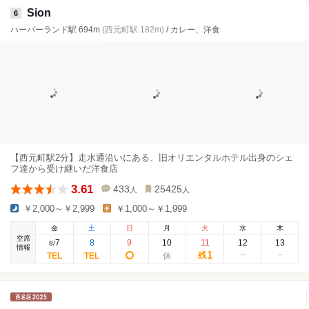
Sion
6
ハーバーランド駅 694m
(西元町駅 182m)
/ カレー、洋食
【西元町駅2分】走水通沿いにある、旧オリエンタルホテル出身のシェ
フ達から受け継いだ洋食店
3.61
433
25425
人
人
￥2,000～￥2,999
￥1,000～￥1,999
金
土
日
月
火
水
木
空席
7
8
9
10
11
12
13
8
/
情報
1
残