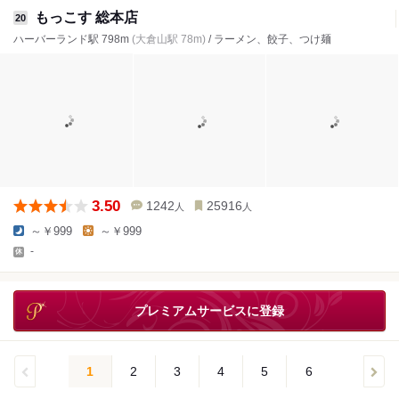
もっこす 総本店
20
ハーバーランド駅 798m
(大倉山駅 78m)
/ ラーメン、餃子、つけ麺
3.50
1242
25916
人
人
～￥999
～￥999
-
プレミアムサービスに登録
1
2
3
4
5
6