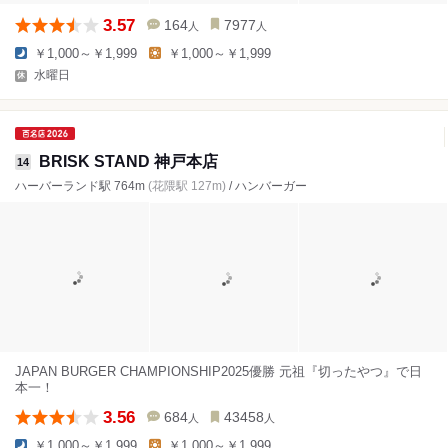
3.57
164
7977
人
人
￥1,000～￥1,999
￥1,000～￥1,999
水曜日
BRISK STAND 神戸本店
14
ハーバーランド駅 764m
(花隈駅 127m)
/ ハンバーガー
JAPAN BURGER CHAMPIONSHIP2025優勝 元祖『切ったやつ』で日
本一！
3.56
684
43458
人
人
￥1,000～￥1,999
￥1,000～￥1,999