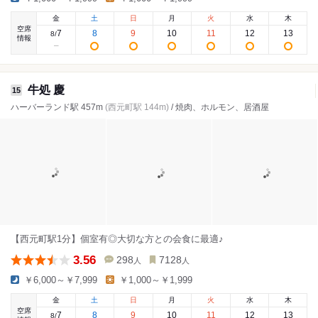
金
土
日
月
火
水
木
空席
7
8
9
10
11
12
13
8
/
情報
牛処 慶
15
ハーバーランド駅 457m
(西元町駅 144m)
/ 焼肉、ホルモン、居酒屋
【西元町駅1分】個室有◎大切な方との会食に最適♪
3.56
298
7128
人
人
￥6,000～￥7,999
￥1,000～￥1,999
金
土
日
月
火
水
木
空席
7
8
9
10
11
12
13
8
/