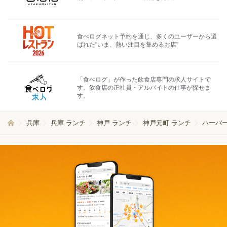
食べログネット予約を通じ、多くのユーザーから選
ばれた"いま、熱い注目を集めるお店"
「食べログ」が作った飲食店専門の求人サイトで
す。飲食店の正社員・アルバイトの仕事が探せま
す。
兵庫
兵庫 ランチ
神戸 ランチ
神戸元町 ランチ
ハーバー