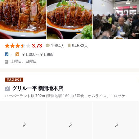
3.73
1984
94583
人
人
-
￥1,000～￥1,999
土曜日、日曜日
グリル一平 新開地本店
2
ハーバーランド駅 792m
(新開地駅 169m)
/ 洋食、オムライス、コロッケ