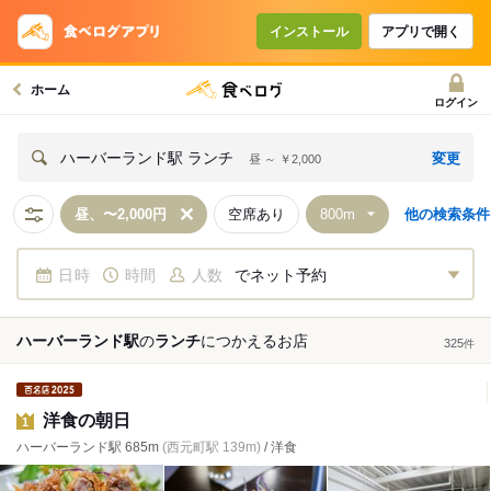
インストール
アプリで開く
ホーム
ログイン
変更
ハーバーランド駅 ランチ
昼 ～ ￥2,000
昼、〜2,000円
空席あり
他の検索条件
日時
時間
人数
でネット予約
ハーバーランド駅
の
ランチ
につかえる
お店
325
件
洋食の朝日
1
ハーバーランド駅 685m
(西元町駅 139m)
/ 洋食