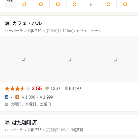
情報
カフェ・ハル
16
ハーバーランド駅 710m
(西元町駅 116m)
/ カフェ、ケーキ
3.55
136
8879
人
人
-
￥1,000～￥1,999
火曜日、水曜日、土曜日
はた珈琲店
17
ハーバーランド駅 775m
(花隈駅 109m)
/ 喫茶店