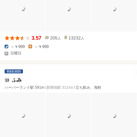
3.57
205
13232
人
人
～￥999
～￥999
日曜日
ふみ
13
ハーバーランド駅 591m
(新開地駅 311m)
/ 立ち飲み、海鮮