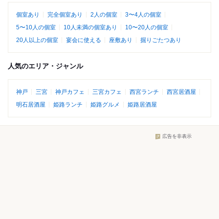
個室あり
完全個室あり
2人の個室
3〜4人の個室
5〜10人の個室
10人未満の個室あり
10〜20人の個室
20人以上の個室
宴会に使える
座敷あり
掘りごたつあり
人気のエリア・ジャンル
神戸
三宮
神戸カフェ
三宮カフェ
西宮ランチ
西宮居酒屋
明石居酒屋
姫路ランチ
姫路グルメ
姫路居酒屋
広告を非表示