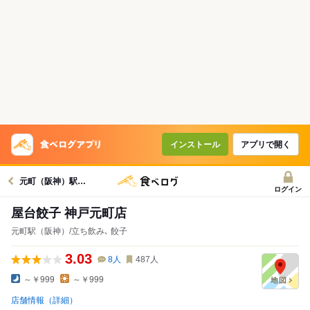
インストール
アプリで開く
元町（阪神）駅グルメへ
ログイン
屋台餃子 神戸元町店
元町駅（阪神）/立ち飲み､ 餃子
3.03
8
人
487
人
～￥999
～￥999
店舗情報（詳細）