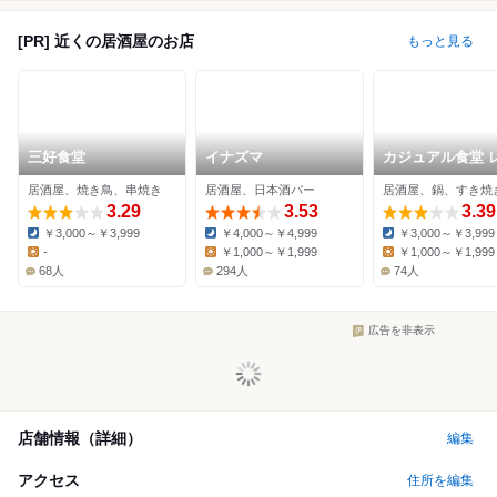
[PR] 近くの居酒屋のお店
もっと見る
三好食堂
イナズマ
カジュアル食堂 
ト アドル
居酒屋、焼き鳥、串焼き
居酒屋、日本酒バー
居酒屋、鍋、すき焼
3.29
3.53
3.39
￥3,000～￥3,999
￥4,000～￥4,999
￥3,000～￥3,999
Dinner:
Dinner:
Dinner:
-
￥1,000～￥1,999
￥1,000～￥1,999
Lunch:
Lunch:
Lunch:
68人
294人
74人
広告を非表示
店舗情報（詳細）
編集
アクセス
住所を編集