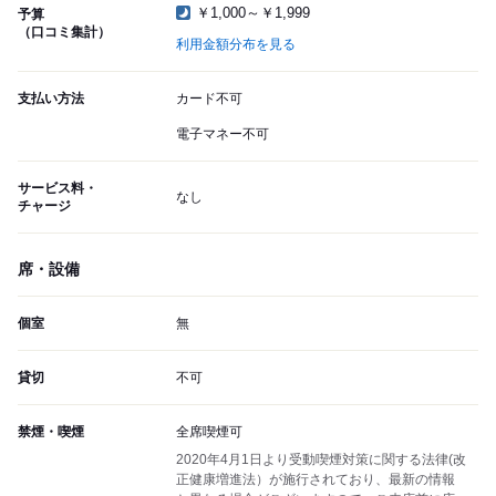
￥1,000～￥1,999
予算
（口コミ集計）
利用金額分布を見る
支払い方法
カード不可
電子マネー不可
サービス料・
なし
チャージ
席・設備
個室
無
貸切
不可
禁煙・喫煙
全席喫煙可
2020年4月1日より受動喫煙対策に関する法律(改
正健康増進法）が施行されており、最新の情報