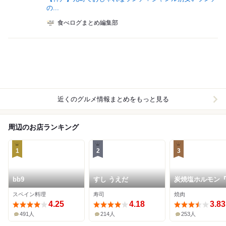
の...
食べログまとめ編集部
近くのグルメ情報まとめをもっと見る
周辺のお店ランキング
1
2
3
bb9
すし うえだ
炭焼塩ホルモン
神戸酒場
スペイン料理
寿司
焼肉
4.25
4.18
3.83
491人
214人
253人