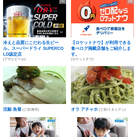
PR
PR
冷えと品質にこだわる生ビー
【ロケットナウ】が利用できる
ル。スーパードライ SUPERCO
食べログ掲載店舗をご紹介しま
LD認定店
す。
(アサヒビール)
(ロケットナウ)
活鮨 魚發
オラ アチャホ
(三宮/寿司)
(三宮/イタリアン)