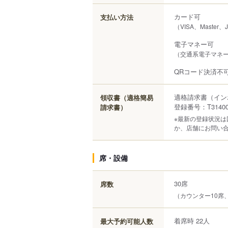
カード可
支払い方法
（VISA、Master、
電子マネー可
（交通系電子マネー（S
QRコード決済不
適格請求書（イン
領収書（適格簡易
登録番号：T314000
請求書）
※最新の登録状況
か、店舗にお問い
席・設備
30席
席数
（カウンター10席
着席時 22人
最大予約可能人数