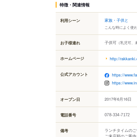
特徴・関連情報
家族・子供と
利用シーン
こんな時によく使
子供可
お子様連れ
（乳児可、
ホームページ
http://rakkanki
公式アカウント
https://www.
https://www.i
2017年6月16日
オープン日
電話番号
078-334-7172
ランチタイムのご
備考
ご来店順のご案内