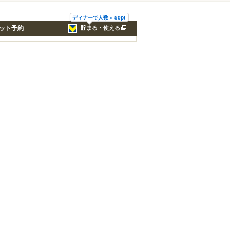
ディナーで人数 × 50pt
ット予約
貯まる・使える