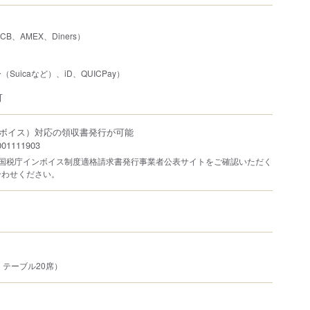
JCB、AMEX、Diners）
uicaなど）、iD、QUICPay）
可
ボイス）対応の領収書発行が可能
1111903
は国税庁インボイス制度適格請求書発行事業者公表サイトをご確認いただく
合わせください。
、テーブル20席）