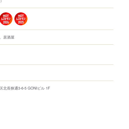
i）
、居酒屋
区
北長狭通
3-6-5
GONIビル 1F