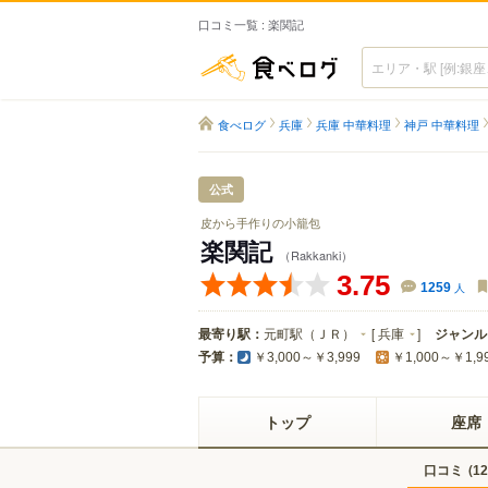
口コミ一覧 : 楽関記
食べログ
食べログ
兵庫
兵庫 中華料理
神戸 中華料理
公式
皮から手作りの小籠包
楽関記
（Rakkanki）
3.75
1259
人
最寄り駅：
元町駅（ＪＲ）
[
兵庫
]
ジャンル
予算：
￥3,000～￥3,999
￥1,000～￥1,9
トップ
座席
口コミ
(
12