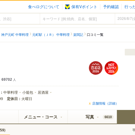
食べログについて
保有Vポイント
予約確認
行っ
神戸元町 中華料理
元町駅（ＪＲ） 中華料理
楽関記
口コミ一覧
69702
人
：
中華料理
小籠包
居酒屋
定休日：
火曜日
99
店舗情報（詳細）
メニュー・コース
写真
6610
)
59