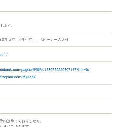
われます。
、ベビーカー入店可
未就学児可、小学生可）
.com/
facebook.com/pages/楽関記/1330752220307147?fref=ts
nstagram.com/rakkanki
予約は承っておりません。
とさせて頂きます。