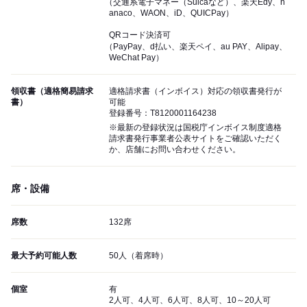
（交通系電子マネー（Suicaなど）、楽天Edy、n
anaco、WAON、iD、QUICPay）
QRコード決済可
（PayPay、d払い、楽天ペイ、au PAY、Alipay、
WeChat Pay）
領収書（適格簡易請求
適格請求書（インボイス）対応の領収書発行が
書）
可能
登録番号：T8120001164238
※最新の登録状況は国税庁インボイス制度適格
請求書発行事業者公表サイトをご確認いただく
か、店舗にお問い合わせください。
席・設備
席数
132席
最大予約可能人数
50人（着席時）
個室
有
2人可、4人可、6人可、8人可、10～20人可