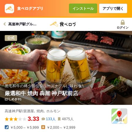
コースで使えるクーポン
戻る
インストール
アプリで開く
高速神戸駅グルメへ
クーポンを利用せず予約する
ログイン
公式
黒毛和牛の稀少部位をリーズナブルに味わう
厳選和牛 焼肉 犇屋 神戸駅前店
(ひしめきや)
高速神戸駅/居酒屋､ 焼肉､ ホルモン
3.33
133
人
4875
人
￥5,000～￥5,999
￥2,000～￥2,999