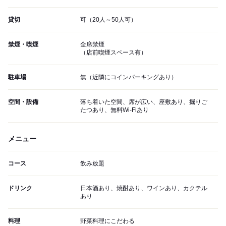
貸切
可（20人～50人可）
禁煙・喫煙
全席禁煙
（店前喫煙スペース有）
駐車場
無（近隣にコインパーキングあり）
空間・設備
落ち着いた空間、席が広い、座敷あり、掘りご
たつあり、無料Wi-Fiあり
メニュー
コース
飲み放題
ドリンク
日本酒あり、焼酎あり、ワインあり、カクテル
あり
料理
野菜料理にこだわる