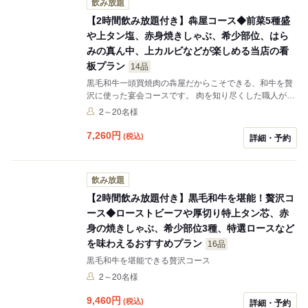
飲み放題
【2時間飲み放題付き】犇屋コース◆前菜5種盛
や上タン塩、赤身焼きしゃぶ、希少部位、はら
みの真ん中、上カルビなどが楽しめる当店の看
板プラン
14品
黒毛和牛一頭買焼肉の犇屋だからこそできる、和牛を贅
沢に使った宴会コースです。 肉を知り尽くした職人が本
日最良のお肉を選び、盛り込みました。 正に犇屋の顔と
2～20名様
なる看板コースです。 飲み放題L.O.90分
7,260
円
(税込)
詳細・予約
飲み放題
【2時間飲み放題付き】黒毛和牛を堪能！贅沢コ
ース◆ローストビーフや厚切り特上タン芯、赤
身の焼きしゃぶ、希少部位3種、特選ロースなど
を味わえるおすすめプラン
16品
黒毛和牛を堪能できる贅沢コース
2～20名様
9,460
円
(税込)
詳細・予約