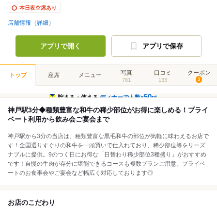
本日夜空席あり
店舗情報（詳細）
アプリで開く
アプリで保存
写真
口コミ
クーポン
トップ
座席
メニュー
781
133
3
50
貯まる・使える
ディナーで人数×
pt
神戸駅3分◆種類豊富な和牛の稀少部位がお得に楽しめる！プライ
ベート利用から飲み会ご宴会まで
神戸駅から3分の当店は、種類豊富な黒毛和牛の部位が気軽に味わえるお店で
す！全国選りすぐりの和牛を一頭買いで仕入れており、稀少部位等をリーズ
ナブルに提供。9のつく日にお得な「日替わり稀少部位3種盛り」がおすすめ
です！自慢の牛肉が存分に堪能できるコースも複数プランご用意。プライベ
ートのお食事会やご宴会など幅広く対応しております◎
お店のこだわり