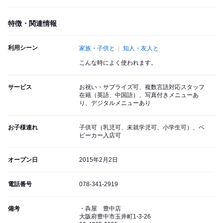
特徴・関連情報
利用シーン
家族・子供と
知人・友人と
こんな時によく使われます。
サービス
お祝い・サプライズ可、複数言語対応スタッフ
在籍（英語、中国語）、写真付きメニューあ
り、デジタルメニューあり
お子様連れ
子供可（乳児可、未就学児可、小学生可）、ベ
ビーカー入店可
オープン日
2015年2月2日
電話番号
078-341-2919
備考
・犇屋 豊中店
大阪府豊中市玉井町1-3-26