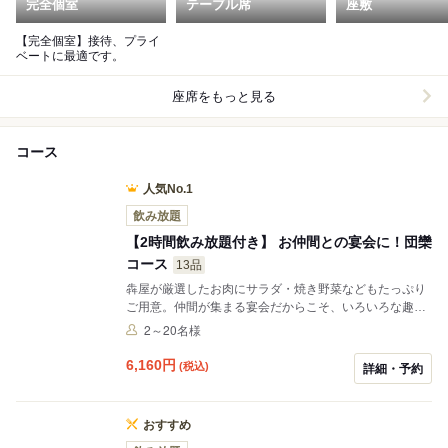
完全個室
テーブル席
座敷
【完全個室】接待、プライ
ベートに最適です。
座席をもっと見る
コース
人気No.1
飲み放題
【2時間飲み放題付き】 お仲間との宴会に！団欒
コース
13品
犇屋が厳選したお肉にサラダ・焼き野菜などもたっぷり
ご用意。仲間が集まる宴会だからこそ、いろいろな趣味
に合うバランスを考えたコースです。飲み放題はL.O.90
2～20名様
分
6,160
円
(税込)
詳細・予約
おすすめ