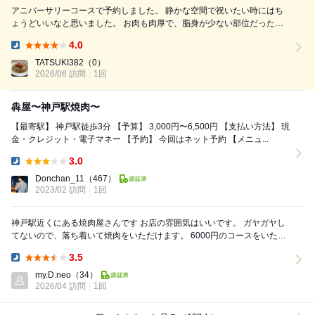
アニバーサリーコースで予約しました。 静かな空間で祝いたい時にはち
ょうどいいなと思いました。 お肉も肉厚で、脂身が少ない部位だったの
で食べ応えがあり、美味しかったです。 肉ケーキもサプライズ感があり
4.0
とても良かったです。
Dinner:
TATSUKI382
（0）
2026/06 訪問
1回
犇屋〜神戸駅焼肉〜
【最寄駅】 神戸駅徒歩3分 【予算】 3,000円〜6,500円 【支払い方法】 現
金・クレジット・電子マネー 【予約】 今回はネット予約 【メニュ...
3.0
Dinner:
Donchan_11
（467）
2023/02 訪問
1回
神戸駅近くにある焼肉屋さんです お店の雰囲気はいいです。 ガヤガヤし
てないので、落ち着いて焼肉をいただけます。 6000円のコースをいただ
きました。味はまあまあ もっと高い...
3.5
Dinner:
my.D.neo
（34）
2026/04 訪問
1回