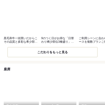
黒毛和牛一頭買いだからこ
9のつく日がお得な「日替
ご利用シーンに合わ
その品質と多彩な希少部位
わり稀少部位3種盛り」◆
ースを複数プランご
を提供！
ステーキも◎
こだわりをもっと見る
座席