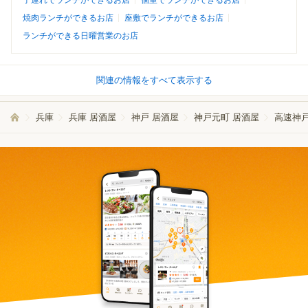
子連れでランチができるお店
個室でランチができるお店
焼肉ランチができるお店
座敷でランチができるお店
ランチができる日曜営業のお店
関連の情報をすべて表示する
兵庫
兵庫 居酒屋
神戸 居酒屋
神戸元町 居酒屋
高速神戸