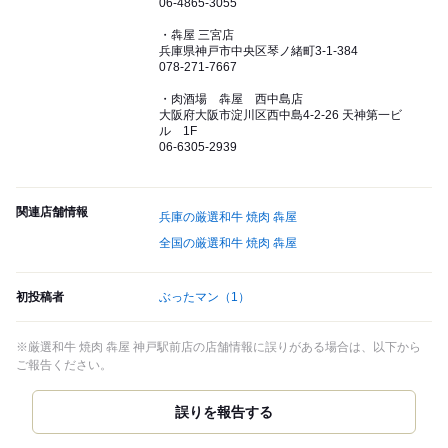
06-4865-3055
・犇屋 三宮店
兵庫県神戸市中央区琴ノ緒町3-1-384
078-271-7667
・肉酒場 犇屋 西中島店
大阪府大阪市淀川区西中島4-2-26 天神第一ビ
ル 1F
06-6305-2939
関連店舗情報
兵庫の厳選和牛 焼肉 犇屋
全国の厳選和牛 焼肉 犇屋
初投稿者
ぶったマン
（1）
※厳選和牛 焼肉 犇屋 神戸駅前店の店舗情報に誤りがある場合は、以下から
ご報告ください。
誤りを報告する