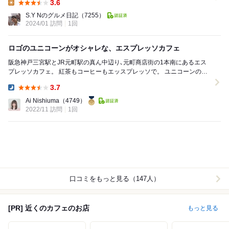
3.6
Lunch:
S.Y Nのグルメ日記
（7255）
2024/01 訪問
1回
ロゴのユニコーンがオシャレな、エスプレッソカフェ
阪急神戸三宮駅とJR元町駅の真ん中辺り､元町商店街の1本南にあるエス
プレッソカフェ。 紅茶もコーヒーもエッスプレッソで。 ユニコーンのロ
ゴマークがオシャレ。 テラ...
3.7
Dinner:
Ai Nishiuma
（4749）
2022/11 訪問
1回
口コミをもっと見る（147人）
[PR] 近くのカフェのお店
もっと見る