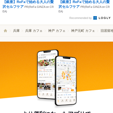
【銀座】ReFaで始める大人の贅
【銀座】ReFaで始める大人の贅
沢セルフケア
沢セルフケア
PR(ReFa GINZA on CR
PR(ReFa GINZA on CR
EA)
EA)
Recommended by
兵庫
兵庫 カフェ
神戸 カフェ
神戸元町 カフェ
旧居留