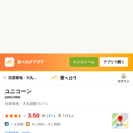
インストール
アプリで開く
旧居留地・大丸前駅グルメへ
ログイン
ユニコーン
(UNICORN)
旧居留地・大丸前駅/カフェ
3.50
147
人
7154
人
～￥999
￥1,000～￥1,999