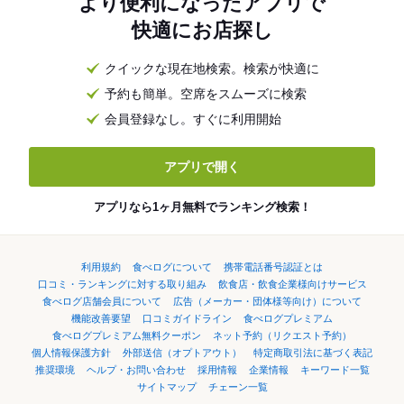
より便利になったアプリで
快適にお店探し
クイックな現在地検索。検索が快適に
予約も簡単。空席をスムーズに検索
会員登録なし。すぐに利用開始
アプリで開く
アプリなら1ヶ月無料でランキング検索！
利用規約
食べログについて
携帯電話番号認証とは
口コミ・ランキングに対する取り組み
飲食店・飲食企業様向けサービス
食べログ店舗会員について
広告（メーカー・団体様等向け）について
機能改善要望
口コミガイドライン
食べログプレミアム
食べログプレミアム無料クーポン
ネット予約（リクエスト予約）
個人情報保護方針
外部送信（オプトアウト）
特定商取引法に基づく表記
推奨環境
ヘルプ・お問い合わせ
採用情報
企業情報
キーワード一覧
サイトマップ
チェーン一覧