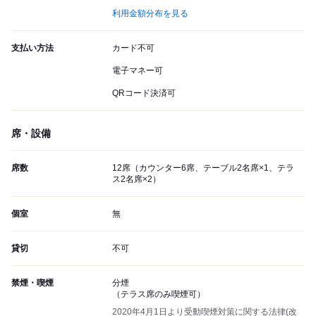
利用金額分布を見る
支払い方法
カード不可
電子マネー可
QRコード決済可
席・設備
席数
12席（カウンター6席、テーブル2名席×1、テラ
ス2名席×2）
個室
無
貸切
不可
禁煙・喫煙
分煙
（テラス席のみ喫煙可）
2020年4月1日より受動喫煙対策に関する法律(改