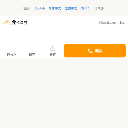
言語：
English
简体中文
繁體中文
한국어
日本語
©Kakaku.com, Inc.
電話
行った
保存
共有