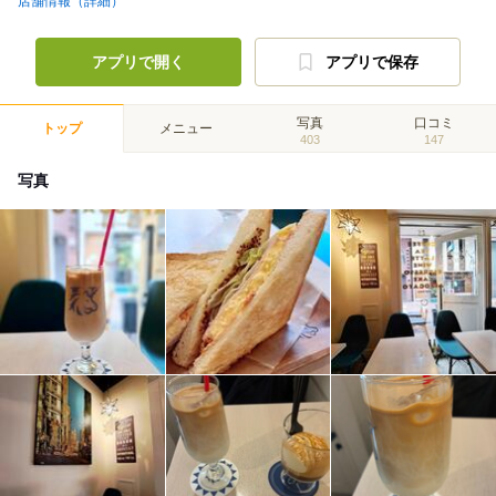
店舗情報（詳細）
アプリで開く
アプリで保存
写真
口コミ
トップ
メニュー
403
147
写真