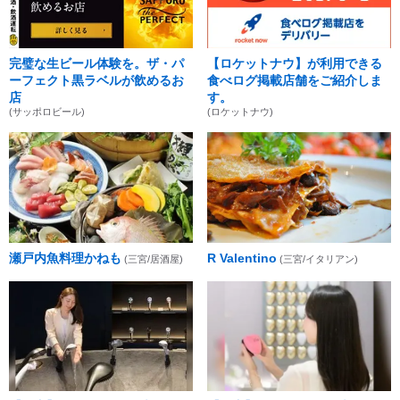
完璧な生ビール体験を。ザ・パ
【ロケットナウ】が利用できる
ーフェクト黒ラベルが飲めるお
食べログ掲載店舗をご紹介しま
店
す。
(サッポロビール)
(ロケットナウ)
瀬戸内魚料理かねも
R Valentino
(三宮/居酒屋)
(三宮/イタリアン)