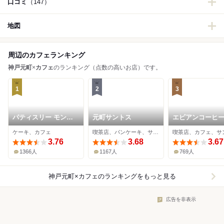
口コミ
（147）
地図
周辺のカフェランキング
神戸元町
×
カフェ
のランキング（点数の高いお店）です。
1
2
3
パティスリー モンプ
元町サントス
エビアンコーヒ
リュ 本店
ケーキ、カフェ
喫茶店、パンケーキ、サンドイッチ
3.76
3.68
3.67
1366人
1167人
769人
神戸元町×カフェ
のランキングをもっと見る
広告を非表示