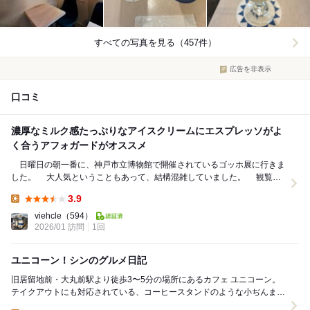
すべての写真を見る（457件）
広告を非表示
口コミ
濃厚なミルク感たっぷりなアイスクリームにエスプレッソがよ
く合うアフォガードがオススメ
日曜日の朝一番に、神戸市立博物館で開催されているゴッホ展に行きま
した。 大人気ということもあって、結構混雑していました。 観覧
後、ちょっと疲れたこともあって、三宮駅へ戻る...
3.9
Lunch:
viehcle
（594）
2026/01 訪問
1回
ユニコーン！シンのグルメ日記
旧居留地前・大丸前駅より徒歩3〜5分の場所にあるカフェ ユニコーン。
テイクアウトにも対応されている、コーヒースタンドのような小ぢんまり
としたカフェ。イートインスペースは少な...