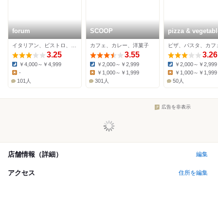
forum
SCOOP
pizza & vegetabl
garden cafe
イタリアン、ビストロ、カフェ
カフェ、カレー、洋菓子
ピザ、パスタ、カフ
DELIRANTE
3.25
3.55
3.26
￥4,000～￥4,999
￥2,000～￥2,999
￥2,000～￥2,999
Dinner:
Dinner:
Dinner:
-
￥1,000～￥1,999
￥1,000～￥1,999
Lunch:
Lunch:
Lunch:
101人
301人
50人
広告を非表示
店舗情報（詳細）
編集
アクセス
住所を編集