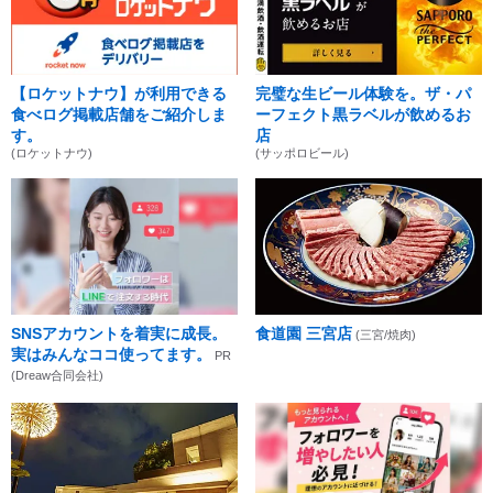
【ロケットナウ】が利用できる
完璧な生ビール体験を。ザ・パ
食べログ掲載店舗をご紹介しま
ーフェクト黒ラベルが飲めるお
す。
店
(ロケットナウ)
(サッポロビール)
SNSアカウントを着実に成長。
食道園 三宮店
(三宮/焼肉)
実はみんなココ使ってます。
PR
(Dreaw合同会社)