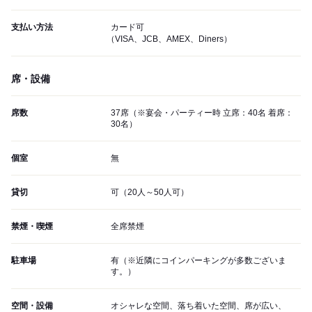
支払い方法
カード可
（VISA、JCB、AMEX、Diners）
席・設備
席数
37席（※宴会・パーティー時 立席：40名 着席：
30名）
個室
無
貸切
可（20人～50人可）
禁煙・喫煙
全席禁煙
駐車場
有（※近隣にコインパーキングが多数ございま
す。）
空間・設備
オシャレな空間、落ち着いた空間、席が広い、