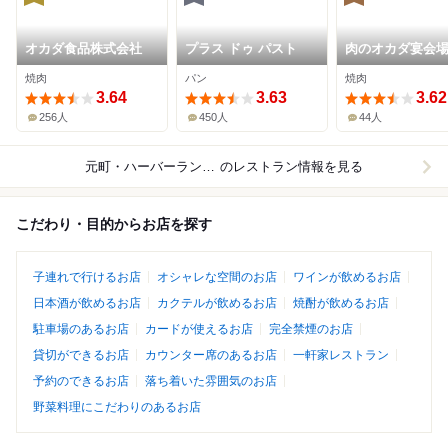
オカダ食品株式会社
プラス ドゥ パスト
肉のオカダ宴会
焼肉
パン
焼肉
3.64
3.63
3.62
256人
450人
44人
元町・ハーバーランド周辺
のレストラン情報を見る
こだわり・目的からお店を探す
子連れで行けるお店
オシャレな空間のお店
ワインが飲めるお店
日本酒が飲めるお店
カクテルが飲めるお店
焼酎が飲めるお店
駐車場のあるお店
カードが使えるお店
完全禁煙のお店
貸切ができるお店
カウンター席のあるお店
一軒家レストラン
予約のできるお店
落ち着いた雰囲気のお店
野菜料理にこだわりのあるお店