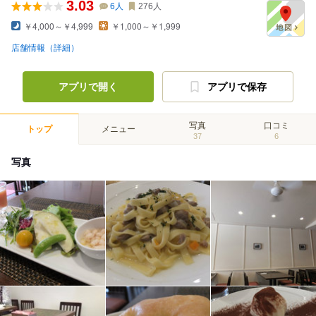
3.03
6
人
276
人
￥4,000～￥4,999
￥1,000～￥1,999
店舗情報（詳細）
アプリで開く
アプリで保存
写真
口コミ
トップ
メニュー
37
6
写真