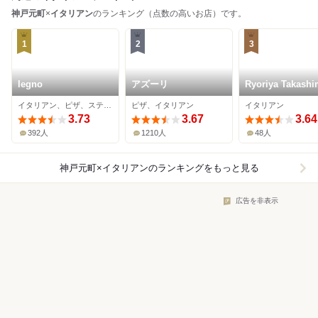
神戸元町
×
イタリアン
のランキング（点数の高いお店）です。
1
2
3
legno
アズーリ
Ryoriya Takash
イタリアン、ピザ、ステーキ
ピザ、イタリアン
イタリアン
3.73
3.67
3.64
392人
1210人
48人
神戸元町×イタリアン
のランキングをもっと見る
広告を非表示