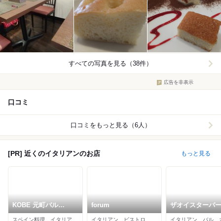
すべての写真を見る（38件）
広告を非表示
口コミ
口コミをもっと見る（6人）
[PR] 近くのイタリアンのお店
もっと見る
KOBE 元町バル
forum
ザオイスターバー
Charlie
ウベ
スペイン料理、イタリアン、バル
イタリアン、ビストロ、カフェ