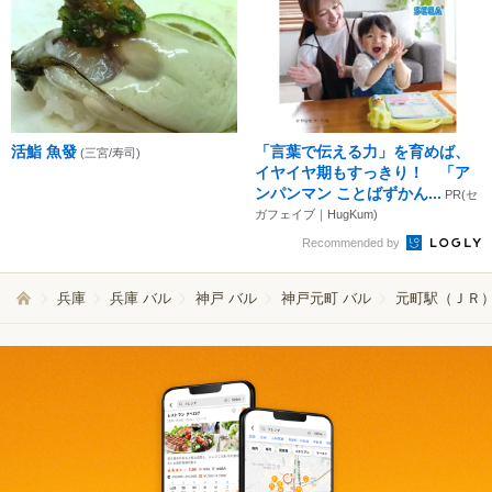
活鮨 魚發
「言葉で伝える力」を育めば、
(三宮/寿司)
イヤイヤ期もすっきり！ 「ア
ンパンマン ことばずかん...
PR(セ
ガフェイブ｜HugKum)
Recommended by
兵庫
兵庫 バル
神戸 バル
神戸元町 バル
元町駅（ＪＲ）