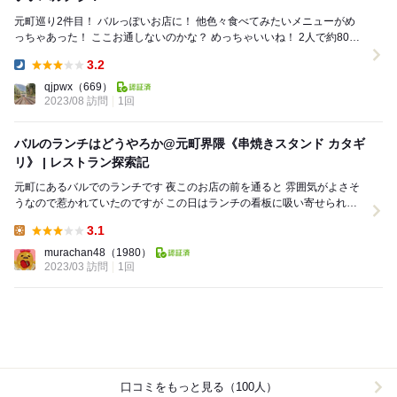
元町巡り2件目！ バルっぽいお店に！ 他色々食べてみたいメニューがめ
っちゃあった！ ここお通しないのかな？ めっちゃいいね！ 2人で約8000
円！ ●いちじくと...
3.2
Dinner:
qjpwx
（669）
2023/08 訪問
1回
バルのランチはどうやろか@元町界隈《串焼きスタンド カタギ
リ》 | レストラン探索記
元町にあるバルでのランチです 夜このお店の前を通ると 雰囲気がよさそ
うなので惹かれていたのですが この日はランチの看板に吸い寄せられて
そのままスポッと入りました(;´∀｀...
3.1
Lunch:
murachan48
（1980）
2023/03 訪問
1回
口コミをもっと見る（100人）