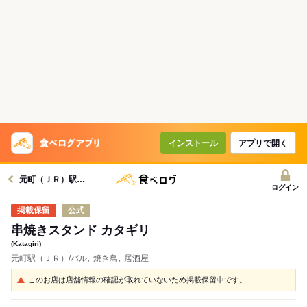
インストール
アプリで開く
元町（ＪＲ）駅グルメへ
ログイン
公式
串焼きスタンド カタギリ
(Katagiri)
元町駅（ＪＲ）/バル､ 焼き鳥､ 居酒屋
このお店は店舗情報の確認が取れていないため掲載保留中です。