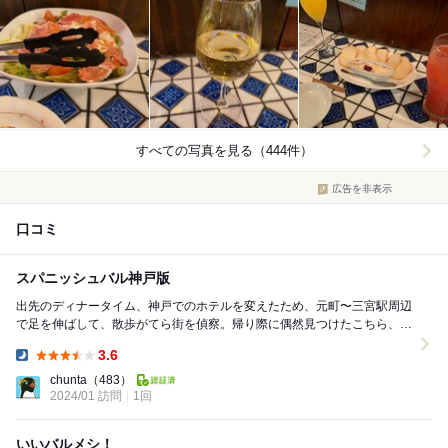
すべての写真を見る（444件）
広告を非表示
口コミ
スパニッシュバル神戸版
出先のディナータイム、神戸でのホテルを変えたため、元町〜三宮駅周辺
で足を伸ばして、散歩がてら街を偵察。帰り際に偶然見つけたこちら、新
規のお試しで入店。見た目やメニューに興味をそそら...
3.6
Dinner:
chunta
（483）
2024/01 訪問
1回
いいバルメシ！