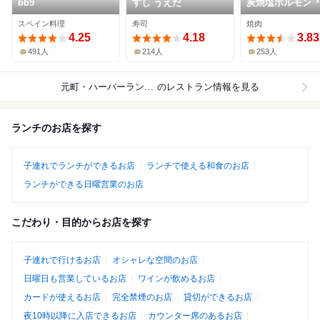
bb9
すし うえだ
炭焼塩ホルモン
神戸酒場
スペイン料理
寿司
焼肉
4.25
4.18
3.83
491人
214人
253人
元町・ハーバーランド周辺
のレストラン情報を見る
ランチのお店を探す
子連れでランチができるお店
ランチで使える和食のお店
ランチができる日曜営業のお店
こだわり・目的からお店を探す
子連れで行けるお店
オシャレな空間のお店
日曜日も営業しているお店
ワインが飲めるお店
カードが使えるお店
完全禁煙のお店
貸切ができるお店
夜10時以降に入店できるお店
カウンター席のあるお店