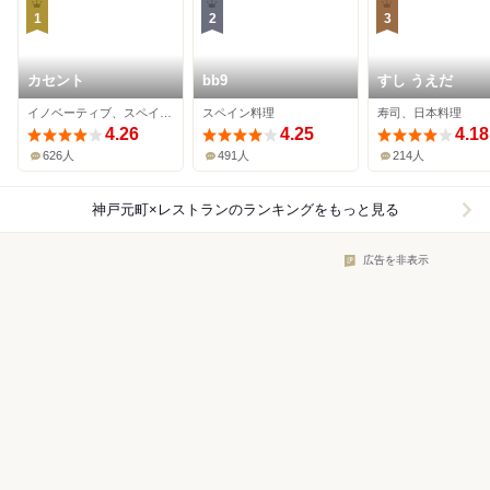
1
2
3
カセント
bb9
すし うえだ
イノベーティブ、スペイン料理
スペイン料理
寿司、日本料理
4.26
4.25
4.18
626人
491人
214人
神戸元町×レストラン
のランキングをもっと見る
広告を非表示