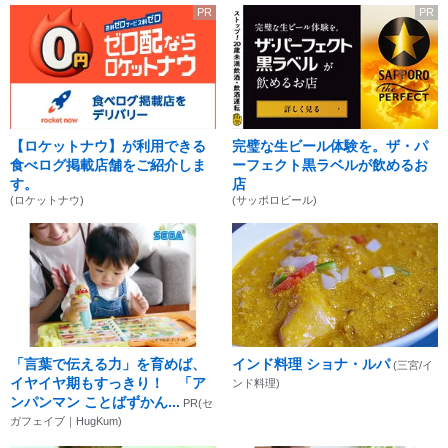
PR
PR
【ロケットナウ】が利用できる
完璧な生ビール体験を。ザ・パ
食べログ掲載店舗をご紹介しま
ーフェクト黒ラベルが飲めるお
す。
店
(ロケットナウ)
(サッポロビール)
「言葉で伝える力」を育めば、
インド料理 ショナ・ルパ
(三宮/イ
イヤイヤ期もすっきり！ 「ア
ンド料理)
ンパンマン ことばずかん...
PR(セ
ガフェイブ｜HugKum)