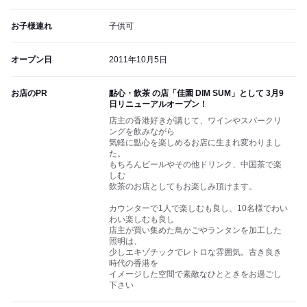
お子様連れ
子供可
オープン日
2011年10月5日
お店のPR
點心・飲茶 の店「佳園 DIM SUM」として 3月9
日リニューアルオープン！
店主の香港好きが講じて、ワインやスパークリ
ングを飲みながら
気軽に點心を楽しめるお店に生まれ変わりまし
た。
もちろんビールやその他ドリンク、中国茶で楽
しむ
飲茶のお店としてもお楽しみ頂けます。
カウンターで1人で楽しむも良し、10名様でわい
わい楽しむも良し
店主が買い集めた鳥かごやランタンを加工した
照明は、
少しエキゾチックでレトロな雰囲気。古き良き
時代の香港を
イメージした空間で素敵なひとときをお過ごし
下さい