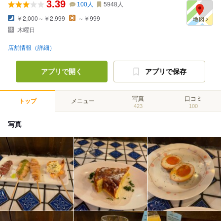
3.39
100
人
5948
人
￥2,000～￥2,999
～￥999
木曜日
店舗情報（詳細）
アプリで開く
アプリで保存
写真
口コミ
トップ
メニュー
423
100
写真