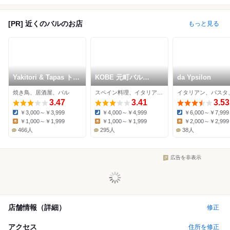
[PR] 近くのバルのお店
もっと見る
Yakitori & Tapas トリ
KOBE 元町バル
da Ypsilon
ウオ 本店
Charlie
焼き鳥、居酒屋、バル
スペイン料理、イタリアン、バル
イタリアン、パスタ
3.47
3.41
3.53
￥3,000～￥3,999
￥4,000～￥4,999
￥6,000～￥7,999
Dinner:
Dinner:
Dinner:
￥1,000～￥1,999
￥1,000～￥1,999
￥2,000～￥2,999
Lunch:
Lunch:
Lunch:
466人
295人
38人
広告を非表示
店舗情報（詳細）
修正
アクセス
住所を修正