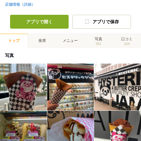
店舗情報（詳細）
アプリで開く
アプリで保存
写真
口コミ
トップ
座席
メニュー
361
154
写真