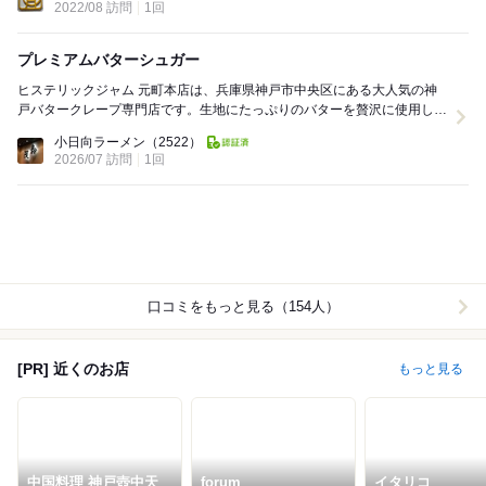
2022/08 訪問
1回
プレミアムバターシュガー
ヒステリックジャム 元町本店は、兵庫県神戸市中央区にある大人気の神
戸バタークレープ専門店です。生地にたっぷりのバターを贅沢に使用し、
高温の鉄板で一気に焼き上げることで生まれる「サク...
小日向ラーメン
（2522）
2026/07 訪問
1回
口コミをもっと見る（154人）
[PR] 近くのお店
もっと見る
中国料理 神戸壺中天
forum
イタリコ