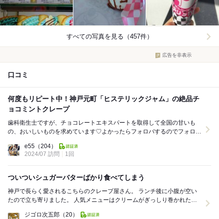
すべての写真を見る（457件）
広告を非表示
口コミ
何度もリピート中！神戸元町「ヒステリックジャム」の絶品チ
ョコミントクレープ
歯科衛生士ですが、チョコレートエキスパートを取得して全国の甘いも
の、おいしいものを求めています♡よかったらフォロバするのでフォロー
してね♡ 神戸元町に行ったら絶対に立ち寄りた...
e55
（204）
2024/07 訪問
1回
ついついシュガーバターばかり食べてしまう
神戸で長らく愛されるこちらのクレープ屋さん。 ランチ後に小腹が空い
たので立ち寄りました。 人気メニューはクリームがぎっしり巻かれたプ
レミアムクレープかシンプルを極めたシュガ...
ジゴロ次五郎
（20）