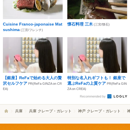
Cuisine Franco-japonaise Mat
懐石料理 三木
(三宮/懐石)
sushima
(三宮/フレンチ)
【銀座】ReFaで始める大人の贅
特別な名入れギフトも！ 銀座で
沢セルフケア
選ぶReFaの上質ケア
PR(ReFa GINZA on CR
PR(ReFa GIN
EA)
ZA on CREA)
Recommended by
兵庫
兵庫 クレープ・ガレット
神戸 クレープ・ガレット