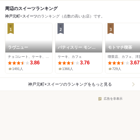
周辺のスイーツランキング
神戸元町
×
スイーツ
のランキング（点数の高いお店）です。
1
2
3
ラヴニュー
パティスリー モンプ
モトマチ喫茶
リュ 本店
チョコレート、ケーキ、マカロン
ケーキ、カフェ
喫茶店、カフェ、洋
3.86
3.76
3.67
1491人
1366人
729人
神戸元町×スイーツ
のランキングをもっと見る
広告を非表示