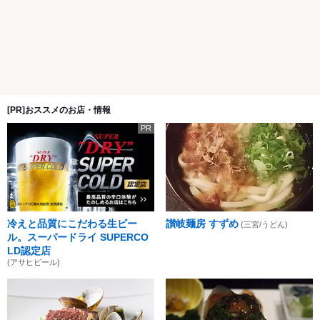
[PR]おススメのお店・情報
PR
冷えと品質にこだわる生ビー
讃岐麺房 すずめ
(三宮/うどん)
ル。スーパードライ SUPERCO
LD認定店
(アサヒビール)