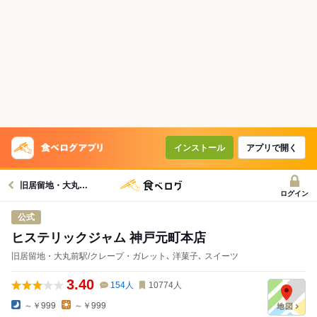
インストール
アプリで開く
旧居留地・大丸前駅グルメへ
ログイン
公式
ヒステリックジャム 神戸元町本店
旧居留地・大丸前駅/クレープ・ガレット､ 洋菓子､ スイーツ
3.40
154
人
10774
人
～￥999
～￥999