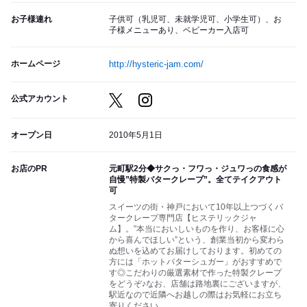
お子様連れ
子供可（乳児可、未就学児可、小学生可）、お
子様メニューあり、ベビーカー入店可
ホームページ
http://hysteric-jam.com/
公式アカウント
オープン日
2010年5月1日
お店のPR
元町駅2分◆サクっ・フワっ・ジュワっの食感が
自慢”特製バタークレープ”。全てテイクアウト
可
スイーツの街・神戸において10年以上つづくバ
タークレープ専門店【ヒステリックジャ
ム】。”本当においしいものを作り、お客様に心
から喜んでほしい”という、創業当初から変わら
ぬ想いを込めてお届けしております。初めての
方には「ホットバターシュガー」がおすすめで
す◎こだわりの厳選素材で作った特製クレープ
をどうぞ♪なお、店舗は路地裏にございますが、
駅近なので近隣へお越しの際はお気軽にお立ち
寄りください。