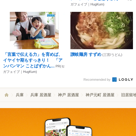
ガフェイブ｜HugKum)
「言葉で伝える力」を育めば、
讃岐麺房 すずめ
(三宮/うどん)
イヤイヤ期もすっきり！ 「ア
ンパンマン ことばずかん...
PR(セ
ガフェイブ｜HugKum)
Recommended by
兵庫
兵庫 居酒屋
神戸 居酒屋
神戸元町 居酒屋
旧居留