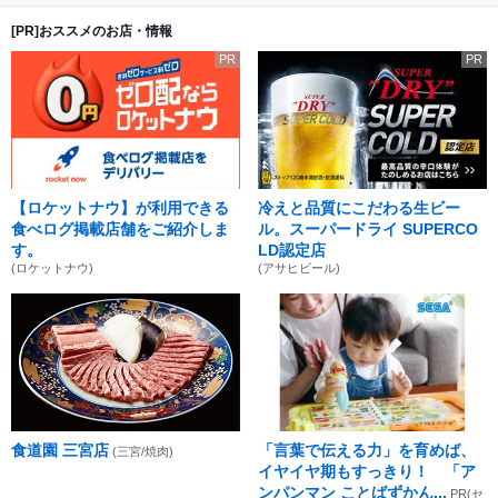
[PR]おススメのお店・情報
PR
PR
【ロケットナウ】が利用できる
冷えと品質にこだわる生ビー
食べログ掲載店舗をご紹介しま
ル。スーパードライ SUPERCO
す。
LD認定店
(ロケットナウ)
(アサヒビール)
食道園 三宮店
「言葉で伝える力」を育めば、
(三宮/焼肉)
イヤイヤ期もすっきり！ 「ア
ンパンマン ことばずかん...
PR(セ