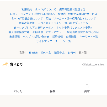
利用規約
食べログについて
携帯電話番号認証とは
口コミ・ランキングに対する取り組み
飲食店・飲食企業様向けサービス
食べログ店舗会員について
広告（メーカー・団体様等向け）について
機能改善要望
口コミガイドライン
食べログプレミアム
食べログプレミアム無料クーポン
ネット予約（リクエスト予約）
個人情報保護方針
外部送信（オプトアウト）
特定商取引法に基づく表記
推奨環境
ヘルプ・お問い合わせ
採用情報
企業情報
キーワード一覧
サイトマップ
チェーン一覧
言語：
English
简体中文
繁體中文
한국어
日本語
©Kakaku.com, Inc.
行った
保存
共有