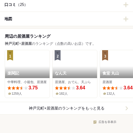
口コミ
（25）
地図
周辺の居酒屋ランキング
神戸元町
×
居酒屋
のランキング（点数の高いお店）です。
1
2
3
楽関記
なん天
食堂 丸山
中華料理、小籠包、居酒屋
居酒屋、おでん、天ぷら
居酒屋
3.75
3.64
3.64
1259人
182人
132人
神戸元町×居酒屋
のランキングをもっと見る
広告を非表示