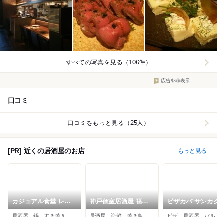
すべての写真を見る（106件）
広告を非表示
口コミ
口コミをもっと見る（25人）
[PR] 近くの居酒屋のお店
もっと見る
カジュアル食堂 レス
神戸個室居酒屋 福わ
ピザカバ サンカ
ト アドル
うち 神戸駅前店
居酒屋、鍋、すき焼き
居酒屋、海鮮、焼き鳥
ピザ、居酒屋、バル