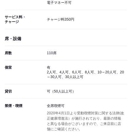
電子マネー不可
サービス料・
チャージ料350円
チャージ
席・設備
席数
110席
個室
有
2人可、4人可、6人可、8人可、10～20人可、20
～30人可、30人以上可
貸切
可（50人以上可）
禁煙・喫煙
全席喫煙可
2020年4月1日より受動喫煙対策に関する法律(改
正健康増進法）が施行されており、最新の情報
と異なる場合がございますので、ご来店前に店
舗にご確認ください。