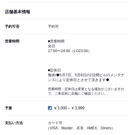
店舗基本情報
予約可否
予約可
営業時間
■営業時間
全日
17:00〜24:00（LO23:00）
■定休日
無休/◆5月7日、5月8日の2日間ビルのメンテナ
ンスにより定休日とさせて頂きます◆
営業時間・定休日は変更となる場合がございますの
で、ご来店前に店舗にご確認ください。
￥3,000～￥3,999
予算
支払い方法
カード可
（VISA、Master、JCB、AMEX、Diners）