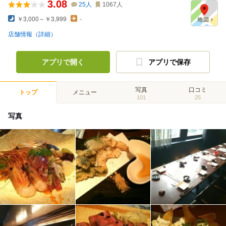
3.08
25
人
1067
人
￥3,000～￥3,999
-
店舗情報（詳細）
アプリで開く
アプリで保存
写真
口コミ
トップ
メニュー
101
25
写真