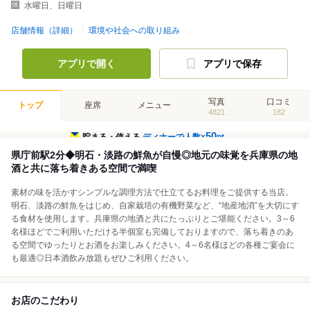
水曜日、日曜日
店舗情報（詳細）
環境や社会への取り組み
アプリで開く
アプリで保存
写真
口コミ
トップ
座席
メニュー
4821
182
50
貯まる・使える
ディナーで人数×
pt
県庁前駅2分◆明石・淡路の鮮魚が自慢◎地元の味覚を兵庫県の地
酒と共に落ち着きある空間で満喫
素材の味を活かすシンプルな調理方法で仕立てるお料理をご提供する当店。
明石、淡路の鮮魚をはじめ、自家栽培の有機野菜など、“地産地消”を大切にす
る食材を使用します。兵庫県の地酒と共にたっぷりとご堪能ください。3～6
名様ほどでご利用いただける半個室も完備しておりますので、落ち着きのあ
る空間でゆったりとお酒をお楽しみください。4～6名様ほどの各種ご宴会に
も最適◎日本酒飲み放題もぜひご利用ください。
お店のこだわり