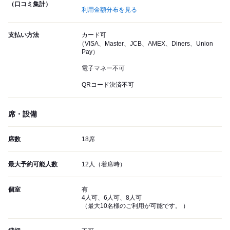
（口コミ集計）
利用金額分布を見る
支払い方法
カード可
（VISA、Master、JCB、AMEX、Diners、Union
Pay）
電子マネー不可
QRコード決済不可
席・設備
席数
18席
最大予約可能人数
12人（着席時）
個室
有
4人可、6人可、8人可
（最大10名様のご利用が可能です。 ）