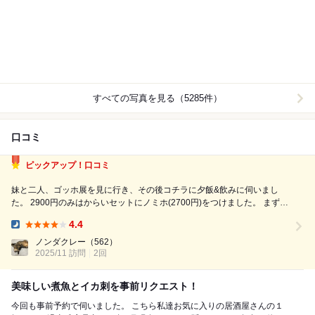
すべての写真を見る（5285件）
口コミ
ピックアップ！口コミ
妹と二人、ゴッホ展を見に行き、その後コチラに夕飯&飲みに伺いまし
た。 2900円のみはからいセットにノミホ(2700円)をつけました。 まずは
ビールでいつも通り乾杯。 喉が渇いているのでほぼ一気飲みwww 先付け
4.4
八寸が出てきた時にはビールはもうないのでここから日本酒に突入です。
Dinner:
こちらは2...
ノンダクレー
（562）
2025/11 訪問
2回
美味しい煮魚とイカ刺を事前リクエスト！
今回も事前予約で伺いました。 こちら私達お気に入りの居酒屋さんの１