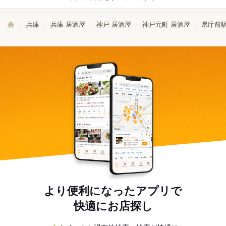
兵庫
兵庫 居酒屋
神戸 居酒屋
神戸元町 居酒屋
県庁前駅
より便利になったアプリで
快適にお店探し