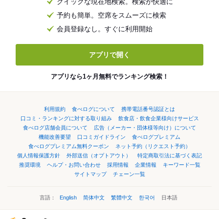
クイックな現在地検索。検索が快適に
予約も簡単。空席をスムーズに検索
会員登録なし。すぐに利用開始
アプリで開く
アプリなら1ヶ月無料でランキング検索！
利用規約
食べログについて
携帯電話番号認証とは
口コミ・ランキングに対する取り組み
飲食店・飲食企業様向けサービス
食べログ店舗会員について
広告（メーカー・団体様等向け）について
機能改善要望
口コミガイドライン
食べログプレミアム
食べログプレミアム無料クーポン
ネット予約（リクエスト予約）
個人情報保護方針
外部送信（オプトアウト）
特定商取引法に基づく表記
推奨環境
ヘルプ・お問い合わせ
採用情報
企業情報
キーワード一覧
サイトマップ
チェーン一覧
言語：
English
简体中文
繁體中文
한국어
日本語