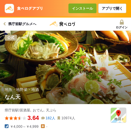
コースで使えるクーポン
戻る
インストール
アプリで開く
県庁前駅グルメへ
クーポンを利用せず予約する
ログイン
公式
地魚・地野菜・地酒
なん天
県庁前駅/居酒屋､ おでん､ 天ぷら
3.64
182
人
10974
人
￥4,000～￥4,999
-