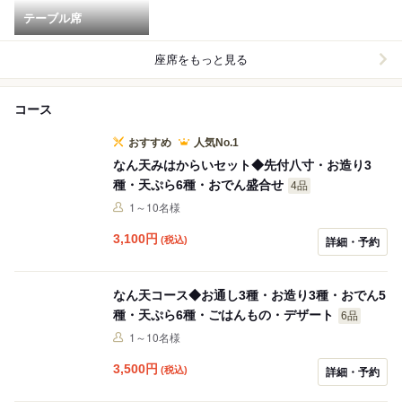
テーブル席
座席をもっと見る
コース
おすすめ
人気No.1
なん天みはからいセット◆先付八寸・お造り3
種・天ぷら6種・おでん盛合せ
4品
1～10名様
3,100
円
(税込)
詳細・予約
なん天コース◆お通し3種・お造り3種・おでん5
種・天ぷら6種・ごはんもの・デザート
6品
1～10名様
3,500
円
(税込)
詳細・予約