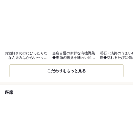
お酒好きの方にぴったりな
当店自慢の新鮮な有機野菜
明石・淡路のうまい
「なん天みはからいセッ
◆季節の味覚を味わい尽く
喫◆訪れるたびに旬
ト」がおすすめ
す
を楽しめます
こだわりをもっと見る
座席