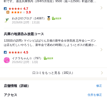
軒です。 過去兵庫県内（26年5月現在）9500（延べ12500）軒超の飲食
店を訪問した私わさびが推薦する１軒...
4.7
Dinner:
3.9
Lunch:
わさびのブログ
（14087）
2026/06 訪問
131回
兵庫の地酒呑み放題コース
12回目の訪問♪ マイレビぱぱりん主催の新年会＆快気祝 忘年会シーズン
は店も忙しいやろうし、新年会で遅めの時期にしよう♪とボスの配慮から
遅めの新年会になりました。さすが...
4.5
Dinner:
イクラちゃん☆
（797）
2026/02 訪問
12回
口コミをもっと見る（182人）
店舗情報（詳細）
修正
アクセス
住所を修正