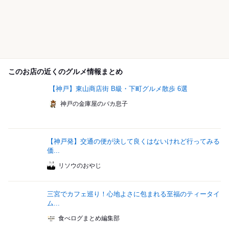
このお店の近くのグルメ情報まとめ
【神戸】東山商店街 B級・下町グルメ散歩 6選
神戸の金庫屋のバカ息子
【神戸発】交通の便が決して良くはないけれど行ってみる
価...
リソウのおやじ
三宮でカフェ巡り！心地よさに包まれる至福のティータイ
ム...
食べログまとめ編集部