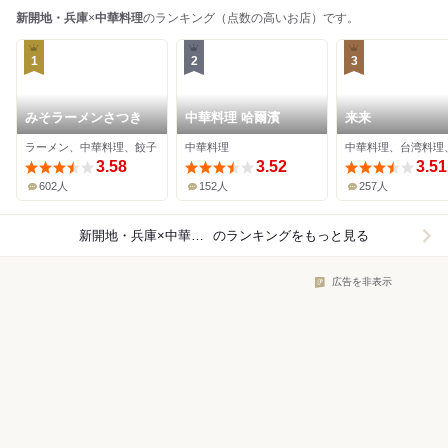
新開地・兵庫
×
中華料理
のランキング（点数の高いお店）です。
1
2
3
みそラーメンさつき
中華料理 哈爾濱
来来
ラーメン、中華料理、餃子
中華料理
3.58
3.52
3.51
602人
152人
257人
新開地・兵庫×中華料理
のランキングをもっと見る
広告を非表示