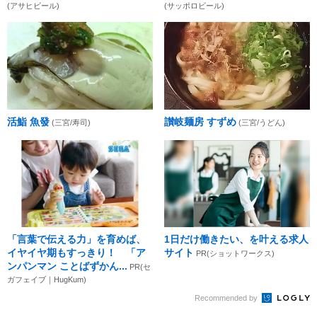
(アサヒビール)
(サッポロビール)
活鮨 魚發
讃岐麺房 すずめ
(三宮/寿司)
(三宮/うどん)
「言葉で伝える力」を育めば、
1日だけ働きたい、を叶える求人
イヤイヤ期もすっきり！ 「ア
サイト
PR(ショットワークス)
ンパンマン ことばずかん...
PR(セ
ガフェイブ｜HugKum)
Recommended by