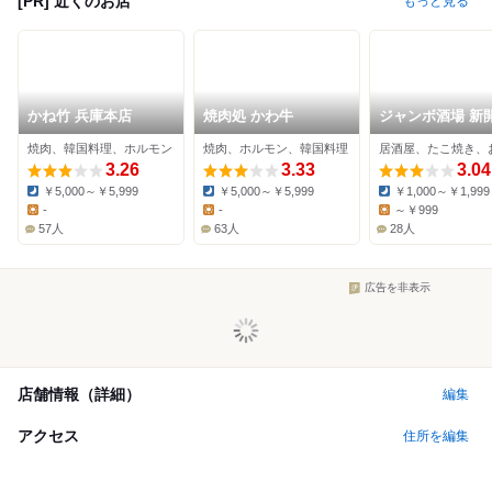
[PR] 近くのお店
もっと見る
かね竹 兵庫本店
焼肉処 かわ牛
ジャンボ酒場 新
店
焼肉、韓国料理、ホルモン
焼肉、ホルモン、韓国料理
3.26
3.33
3.04
￥5,000～￥5,999
￥5,000～￥5,999
￥1,000～￥1,999
Dinner:
Dinner:
Dinner:
-
-
～￥999
Lunch:
Lunch:
Lunch:
57人
63人
28人
広告を非表示
店舗情報（詳細）
編集
アクセス
住所を編集