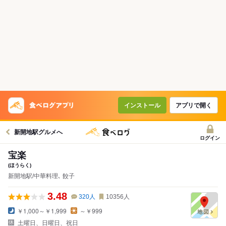
インストール
アプリで開く
新開地駅グルメへ
ログイン
宝楽
(ほうらく)
新開地駅/中華料理､ 餃子
3.48
320
人
10356
人
￥1,000～￥1,999
～￥999
土曜日、日曜日、祝日