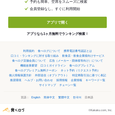
予約も簡単。空席をスムーズに検索
会員登録なし。すぐに利用開始
アプリで開く
アプリなら1ヶ月無料でランキング検索！
利用規約
食べログについて
携帯電話番号認証とは
口コミ・ランキングに対する取り組み
飲食店・飲食企業様向けサービス
食べログ店舗会員について
広告（メーカー・団体様等向け）について
機能改善要望
口コミガイドライン
食べログプレミアム
食べログプレミアム無料クーポン
ネット予約（リクエスト予約）
個人情報保護方針
外部送信（オプトアウト）
特定商取引法に基づく表記
推奨環境
ヘルプ・お問い合わせ
採用情報
企業情報
キーワード一覧
サイトマップ
チェーン一覧
言語：
English
简体中文
繁體中文
한국어
日本語
©Kakaku.com, Inc.