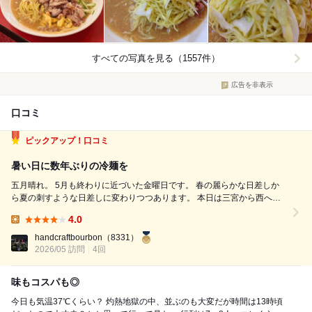
すべての写真を見る（1557件）
広告を非表示
口コミ
ピックアップ！口コミ
暑い日に数年ぶりの冷麺を
五月晴れ。 5月も終わりに近づいた金曜日です。 春の麗らかな日差しか
ら夏の刺すような日差しに変わりつつあります。 本日は三宮から西へ向
かう仕事の道中ですが、早めに食事を取る必要があるスケジュールです。
4.0
こんな時に頼るべきは「宝楽」さん。 なんと10時から営業されていま
Lunch:
す。 午前中にも...
handcraftbourbon
（8331）
2026/05 訪問
4回
味もコスパも◎
今日も気温37℃くらい？ 灼熱地獄の中、並ぶのも大変だが時間は13時頃