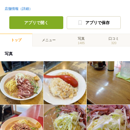
店舗情報（詳細）
アプリで開く
アプリで保存
写真
口コミ
トップ
メニュー
1485
320
写真