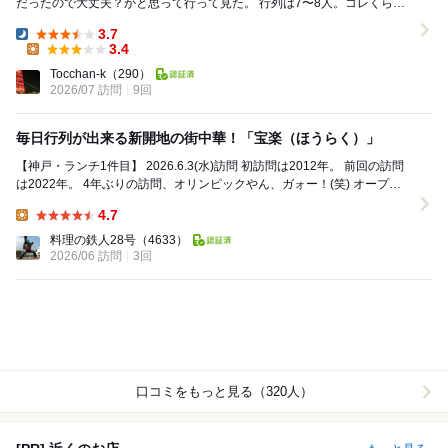
だったので大丈夫？かと思って行って見た。 行列は7〜8人。コレくらい
ならと並んで10分くらいで入店。 ほ...
3.7
Dinner:
3.4
Lunch:
Tocchan-k
（290）
2026/07 訪問
9回
毎日行列が出来る新開地の街中華！「宝楽（ほうらく）」
【神戸・ランチ1件目】 2026.6.3(水)訪問 初訪問は2012年。 前回の訪問
は2022年。 4年ぶりの訪問、オリンピックやん、ガォー！(笑) オープン
時間が以...
4.7
Lunch:
料理の鉄人28号
（4633）
2026/06 訪問
3回
口コミをもっと見る（320人）