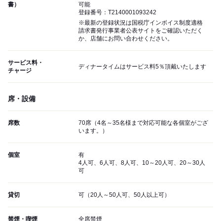
書）
可能
登録番号：T2140001093242
※最新の登録状況は国税庁インボイス制度適格
請求書発行事業者公表サイトをご確認いただく
か、店舗にお問い合わせください。
サービス料・
ディナータイムはサービス料5％頂戴いたします
チャージ
席・設備
席数
70席（4名～35名様まで対応可能な各個室がござ
います。）
個室
有
4人可、6人可、8人可、10～20人可、20～30人
可
貸切
可（20人～50人可、50人以上可）
禁煙・喫煙
全席禁煙