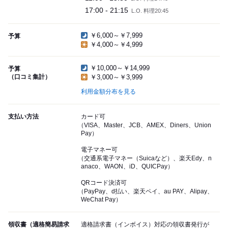
17:00 - 21:15
L.O. 料理20:45
￥6,000～￥7,999
予算
￥4,000～￥4,999
￥10,000～￥14,999
予算
（口コミ集計）
￥3,000～￥3,999
利用金額分布を見る
支払い方法
カード可
（VISA、Master、JCB、AMEX、Diners、Union
Pay）
電子マネー可
（交通系電子マネー（Suicaなど）、楽天Edy、n
anaco、WAON、iD、QUICPay）
QRコード決済可
（PayPay、d払い、楽天ペイ、au PAY、Alipay、
WeChat Pay）
領収書（適格簡易請求
適格請求書（インボイス）対応の領収書発行が