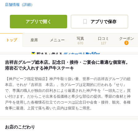
店舗情報（詳細）
アプリで開く
アプリで保存
写真
口コミ
クーポン
トップ
座席
メニュー
670
127
3
50
貯まる・使える
ディナーで人数×
pt
吉祥吉グループ総本店。記念日・接待・ご宴会に最適な個室有。
溶岩石で火入れする神戸牛ステーキ
【神戸ビーフ指定登録店】神戸牛取り扱い量、世界一の吉祥吉グループの総
本店。それが『吉祥吉 本店』。当グループは定期的に行われる『せり』
で、専属の職人が独自の目利きにより厳選された神戸牛を『一頭丸ごと』買
い付けます。だからこそ出来る低価格と希少な部位の提供。季節の食材と神
戸牛を使用した各種懐石仕立てのコースは記念日や会食・接待、観光、各種
食事に最適。上質で落ち着いた店内は個室もご用意。
お店のこだわり