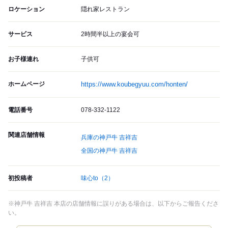
ロケーション
隠れ家レストラン
サービス
2時間半以上の宴会可
お子様連れ
子供可
ホームページ
https://www.koubegyuu.com/honten/
電話番号
078-332-1122
関連店舗情報
兵庫の神戸牛 吉祥吉
全国の神戸牛 吉祥吉
初投稿者
味心to
（2）
※神戸牛 吉祥吉 本店の店舗情報に誤りがある場合は、以下からご報告くださ
い。