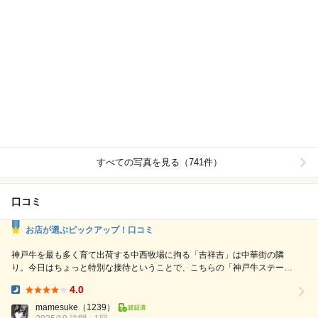
すべての写真を見る（741件）
口コミ
お店が選ぶピックアップ！口コミ
神戸牛を最も多く育て出荷する中西牧場に拘る「吉祥吉」は中華街の隣
り。今日はちょっと特別な接待ということで、こちらの「神戸牛ステーキ
コース」を予約しました。 兵庫県で肥育される、江戸時代から続く純血
4.0
の「但馬牛」。その中で厳しい審査をすべてクリアしたものだけに「神戸
Dinner:
牛」の名が与えられ、一つでも基準を満たさなければ「但馬牛」というル
mamesuke
（1239）