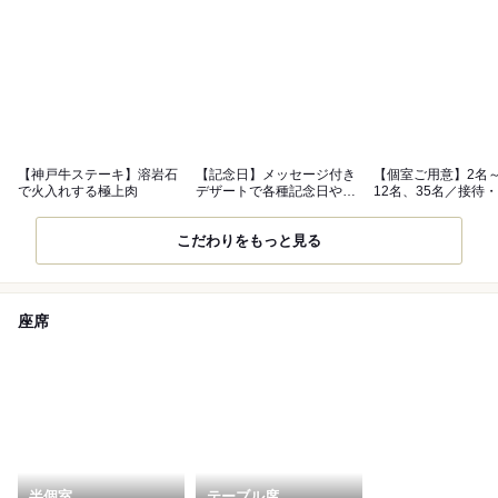
【神戸牛ステーキ】溶岩石
【記念日】メッセージ付き
【個室ご用意】2名
で火入れする極上肉
デザートで各種記念日や誕
12名、35名／接待
生日をお祝い
記念日
こだわりをもっと見る
座席
半個室
テーブル席