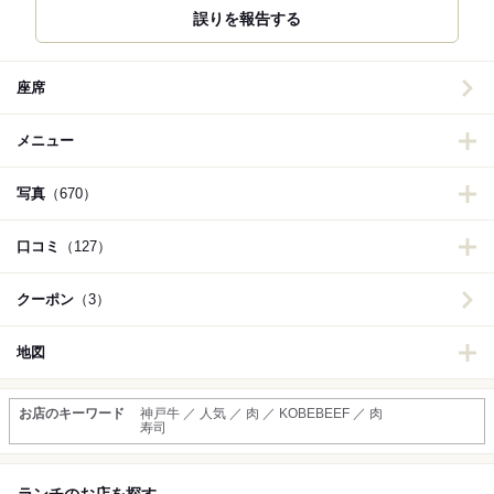
誤りを報告する
座席
メニュー
写真
（670）
口コミ
（127）
クーポン
（3）
地図
お店のキーワード
神戸牛 ／ 人気 ／ 肉 ／ KOBEBEEF ／ 肉
寿司