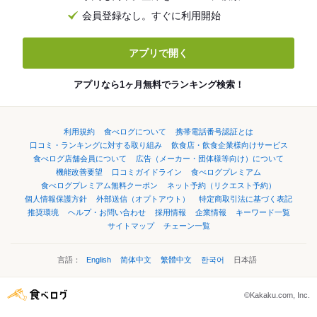
会員登録なし。すぐに利用開始
アプリで開く
アプリなら1ヶ月無料でランキング検索！
利用規約
食べログについて
携帯電話番号認証とは
口コミ・ランキングに対する取り組み
飲食店・飲食企業様向けサービス
食べログ店舗会員について
広告（メーカー・団体様等向け）について
機能改善要望
口コミガイドライン
食べログプレミアム
食べログプレミアム無料クーポン
ネット予約（リクエスト予約）
個人情報保護方針
外部送信（オプトアウト）
特定商取引法に基づく表記
推奨環境
ヘルプ・お問い合わせ
採用情報
企業情報
キーワード一覧
サイトマップ
チェーン一覧
言語：
English
简体中文
繁體中文
한국어
日本語
©Kakaku.com, Inc.