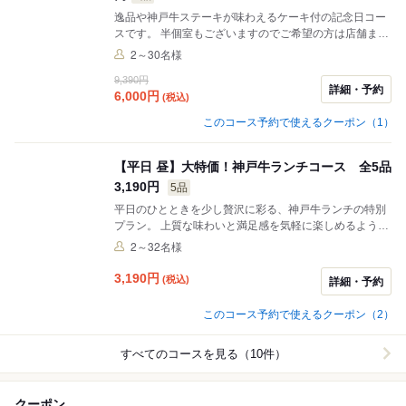
逸品や神戸牛ステーキが味わえるケーキ付の記念日コー
スです。 半個室もございますのでご希望の方は店舗まで
お問い合わせください。
2～30名様
9,390円
詳細・予約
6,000
円
(税込)
このコース予約で使えるクーポン（1）
【平日 昼】大特価！神戸牛ランチコース 全5品
3,190円
5品
平日のひとときを少し贅沢に彩る、神戸牛ランチの特別
プラン。 上質な味わいと満足感を気軽に楽しめるよう、
内容をバランスよく整えました。 通常は別途料金990円
2～32名様
でご案内しているセットメニューも、このコースでは特
別に含まれています。 平日だからこそ実現した、ちょっ
3,190
円
(税込)
詳細・予約
と嬉しいお得なランチプランです。 ※こちらのコースは
ご予約限定のコースとなります。 ご予約なしに、当コー
このコース予約で使えるクーポン（2）
スをご利用する事は出来ません。 ※クーポンやその他の
割引などの併用は出来ません。
すべてのコースを見る（10件）
クーポン