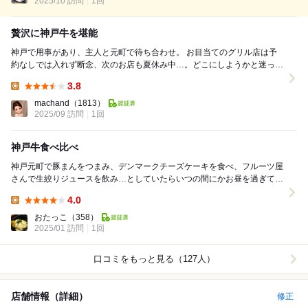
ール 案内されたのはカーテンで仕切られ、少し照明を落とした半...
2025/10 訪問
1回
贅沢に神戸牛を堪能
神戸で用事があり、主人と元町で待ち合わせ。 お目当てのグリル店は予
約なしでは入れず断念、次のお店も夏休み中…。どこにしようかと迷って
いたところ、目の前に「神戸牛」の文字が！ そ...
3.8
Lunch:
machand
（1813）
2025/09 訪問
1回
神戸牛食べ比べ
神戸元町で豚まんをつまみ、デンマークチーズケーキを食べ、フルーツ屋
さんで生絞りジュースを飲み…としていたらいつの間にかお昼を過ぎてい
ました。 でもせっかくの神戸。どこかで美味しい...
4.0
Lunch:
おたっこ
（358）
2025/01 訪問
1回
口コミをもっと見る（127人）
店舗情報（詳細）
修正