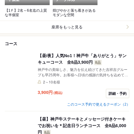
【1Ｆ】2名～6名迄の上質
煌びやかと落ち着きがある
な半個室
モダンな空間
座席をもっと見る
コース
【昼/夜】人気No1！神戸牛「ありがとう」サン
キューコース 全8品3,900円
8品
神戸牛の美味しさ、魅力を伝え続けてきた吉祥吉グルー
プも早25周年。お客様へ日頃の感謝の気持ちを込めて、
この度特別大特価の新コースをご用意しました。神戸牛
2～10名様
ステーキが楽しめる大満足のコースがなんと3900円。ご
予約はお早めに。
3,900
円
(税込)
詳細・予約
このコース予約で使えるクーポン（2）
【昼】神戸牛ステーキとメッセージ付きケーキ
でお祝いを＊記念日ランチコース 全8品6,000
円
8品