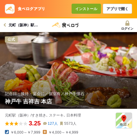
コースで使えるクーポン
戻る
インストール
アプリで開く
元町（阪神）駅グルメへ
クーポンを利用せず予約する
ログイン
公式
記念日・接待・宴会に／個室有／神戸牛懐石
神戸牛 吉祥吉 本店
元町駅（阪神）/すき焼き､ ステーキ､ 日本料理
3.25
127
人
5573
人
￥6,000～￥7,999
￥4,000～￥4,999