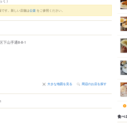
らく）
報です。新しい店舗は
公楽
をご参照ください。
区
下山手通
8-8-1
大きな地図を見る
周辺のお店を探す
m
食べ