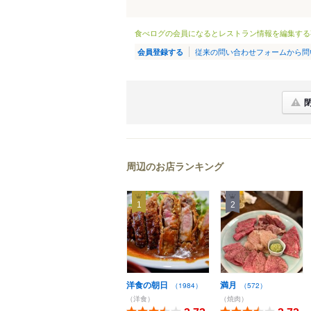
食べログの会員になるとレストラン情報を編集する
従来の問い合わせフォームから問
会員登録する
周辺のお店ランキング
1
2
洋食の朝日
満月
（1984）
（572）
（洋食）
（焼肉）