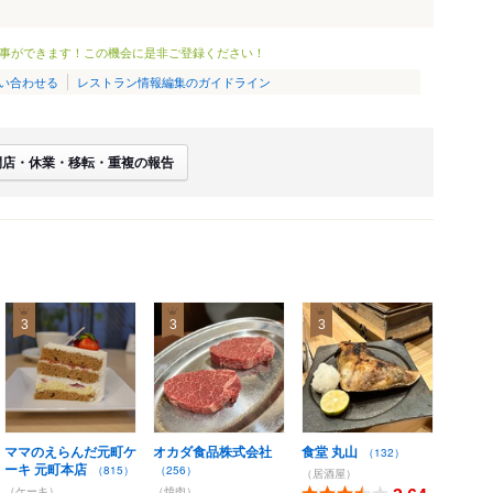
事ができます！この機会に是非ご登録ください！
い合わせる
レストラン情報編集のガイドライン
閉店・休業・移転・重複の報告
3
3
3
ママのえらんだ元町ケ
オカダ食品株式会社
食堂 丸山
（132）
ーキ 元町本店
（815）
（256）
（居酒屋）
（ケーキ）
（焼肉）