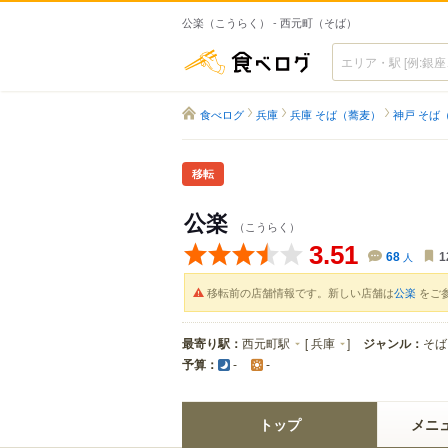
公楽（こうらく） - 西元町（そば）
食べログ
食べログ
兵庫
兵庫 そば（蕎麦）
神戸 そば
移転
公楽
（こうらく）
3.51
68
人
1
移転前の店舗情報です。新しい店舗は
公楽
をご
最寄り駅：
西元町駅
[
兵庫
]
ジャンル：
そば
予算：
-
-
トップ
メニ