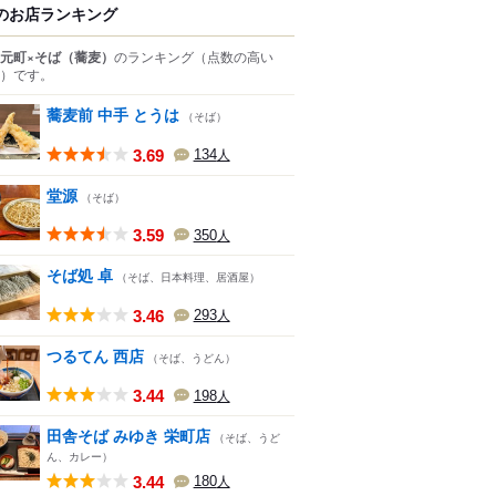
のお店ランキング
元町×そば（蕎麦）
のランキング
（点数の高い
）
です。
蕎麦前 中手 とうは
（そば）
3.69
134
人
堂源
（そば）
3.59
350
人
そば処 卓
（そば、日本料理、居酒屋）
3.46
293
人
つるてん 西店
（そば、うどん）
3.44
198
人
田舎そば みゆき 栄町店
（そば、うど
ん、カレー）
3.44
180
人