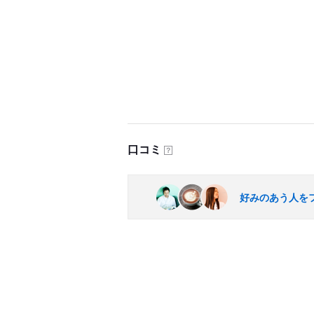
口コミ
？
好みのあう人を