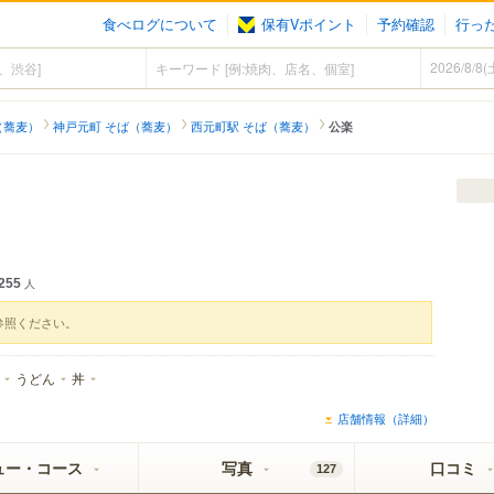
食べログについて
保有Vポイント
予約確認
行っ
（蕎麦）
神戸元町 そば（蕎麦）
西元町駅 そば（蕎麦）
公楽
255
人
参照ください。
うどん
丼
店舗情報（詳細）
ュー・コース
写真
口コミ
127