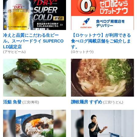
冷えと品質にこだわる生ビー
【ロケットナウ】が利用できる
ル。スーパードライ SUPERCO
食べログ掲載店舗をご紹介しま
LD認定店
す。
(アサヒビール)
(ロケットナウ)
活鮨 魚發
讃岐麺房 すずめ
(三宮/寿司)
(三宮/うどん)