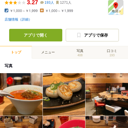
3.27
193
人
1271
人
￥1,000～￥1,999
￥1,000～￥1,999
店舗情報（詳細）
アプリで開く
アプリで保存
写真
口コミ
トップ
メニュー
408
193
写真