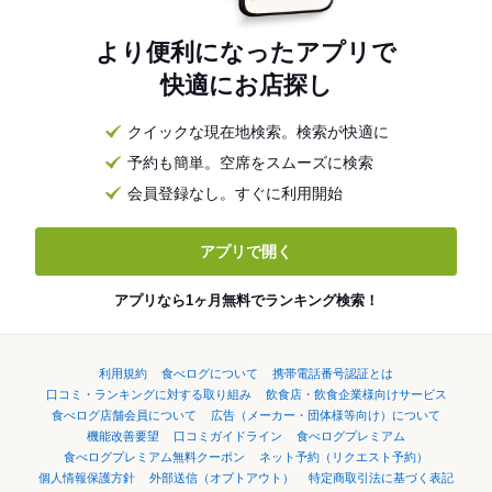
より便利になったアプリで
快適にお店探し
クイックな現在地検索。検索が快適に
予約も簡単。空席をスムーズに検索
会員登録なし。すぐに利用開始
アプリで開く
アプリなら1ヶ月無料でランキング検索！
利用規約
食べログについて
携帯電話番号認証とは
口コミ・ランキングに対する取り組み
飲食店・飲食企業様向けサービス
食べログ店舗会員について
広告（メーカー・団体様等向け）について
機能改善要望
口コミガイドライン
食べログプレミアム
食べログプレミアム無料クーポン
ネット予約（リクエスト予約）
個人情報保護方針
外部送信（オプトアウト）
特定商取引法に基づく表記