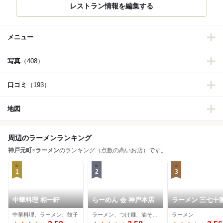
メニュー
写真
（408）
口コミ
（193）
地図
周辺のラーメンランキング
神戸元町
×
ラーメン
のランキング（点数の高いお店）です。
1
2
3
中華料理 相一軒
らーめん 会 神戸本店
ラーメン 三七十
中華料理、ラーメン、餃子
ラーメン、つけ麺、油そば・まぜそば
ラーメン