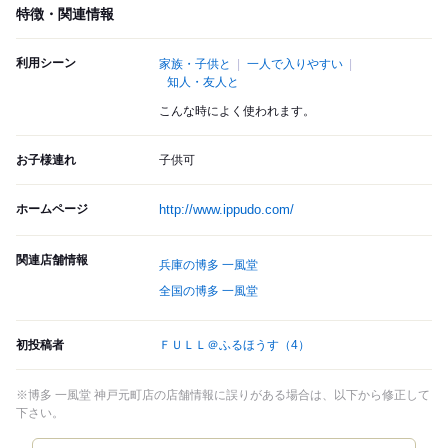
特徴・関連情報
利用シーン
家族・子供と
一人で入りやすい
知人・友人と
こんな時によく使われます。
お子様連れ
子供可
ホームページ
http://www.ippudo.com/
関連店舗情報
兵庫の博多 一風堂
全国の博多 一風堂
初投稿者
ＦＵＬＬ＠ふるほうす
（4）
※博多 一風堂 神戸元町店の店舗情報に誤りがある場合は、以下から修正して
下さい。