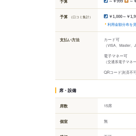
予算
～￥999
～￥
予算
（口コミ集計）
￥1,000～￥1,9
利用金額分布を
カード可
支払い方法
（VISA、Master、
電子マネー可
（交通系電子マネー（S
QRコード決済不
席・設備
15席
席数
無
個室