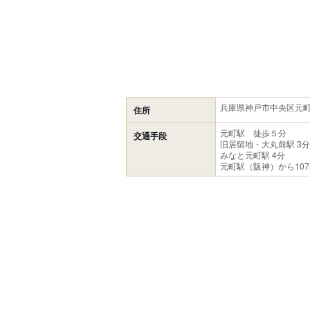
兵庫県神戸市中央区元町通2
住所
元町駅 徒歩５分
交通手段
旧居留地・大丸前駅 3分
みなと元町駅 4分
元町駅（阪神）から107