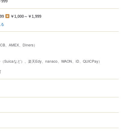
999
99
￥1,000～￥1,999
見る
JCB、AMEX、Diners）
uicaなど）、楽天Edy、nanaco、WAON、iD、QUICPay）
可