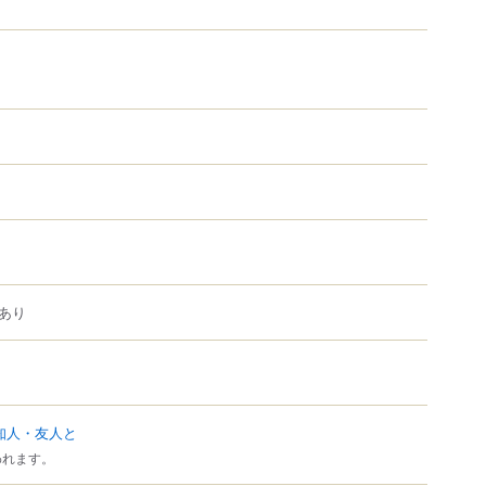
あり
知人・友人と
われます。