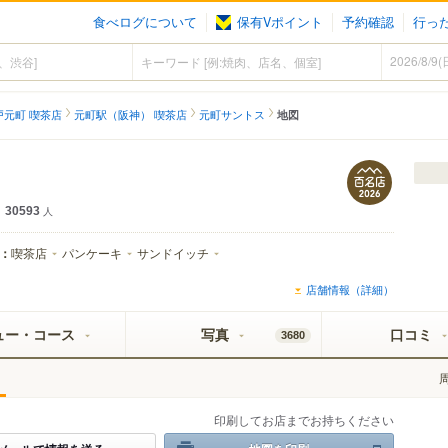
食べログについて
保有Vポイント
予約確認
行っ
戸元町 喫茶店
元町駅（阪神） 喫茶店
元町サントス
地図
30593
人
：
喫茶店
パンケーキ
サンドイッチ
店舗情報（詳細）
ュー・コース
写真
口コミ
3680
印刷してお店までお持ちください