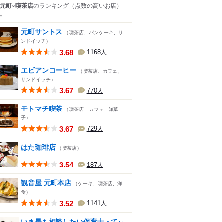
元町×喫茶店
のランキング
（点数の高いお店）
。
元町サントス
（喫茶店、パンケーキ、サ
ンドイッチ）
3.68
1168
人
エビアンコーヒー
（喫茶店、カフェ、
サンドイッチ）
3.67
770
人
モトマチ喫茶
（喫茶店、カフェ、洋菓
子）
3.67
729
人
はた珈琲店
（喫茶店）
3.54
187
人
観音屋 元町本店
（ケーキ、喫茶店、洋
食）
3.52
1141
人
いま最も相談したい保育士・てぃ