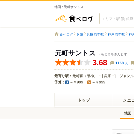
地図 : 元町サントス
食べログ
食べログ
兵庫
兵庫 喫茶店
神戸 喫茶店
神
元町サントス
（もとまちさんとす）
3.68
1168
人
最寄り駅：
元町駅（阪神）
[
兵庫
]
ジャンル
予算：
～￥999
～￥999
トップ
メニ
地図