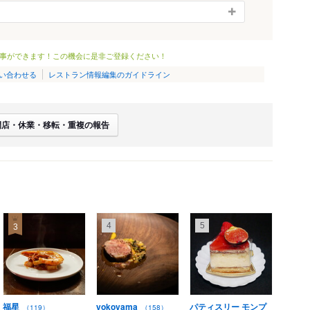
事ができます！この機会に是非ご登録ください！
い合わせる
レストラン情報編集のガイドライン
閉店・休業・移転・重複の報告
4
5
3
福星
yokoyama
パティスリー モンプ
（119）
（158）