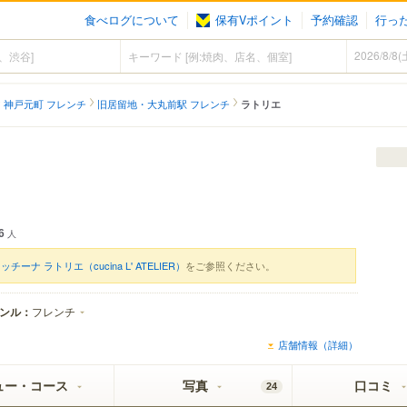
食べログについて
保有Vポイント
予約確認
行っ
神戸元町 フレンチ
旧居留地・大丸前駅 フレンチ
ラトリエ
6
人
ッチーナ ラトリエ（cucina L' ATELIER）
をご参照ください。
ンル：
フレンチ
店舗情報（詳細）
ュー・コース
写真
口コミ
24