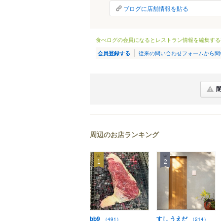
ブログに店舗情報を貼る
食べログの会員になるとレストラン情報を編集する
従来の問い合わせフォームから問
会員登録する
周辺のお店ランキング
1
2
bb9
すし うえだ
（491）
（214）