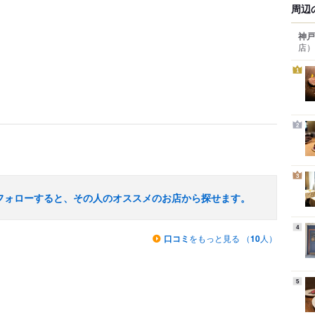
周辺
神戸
店）
1
2
3
フォローすると、その人のオススメのお店から探せます。
4
口コミ
をもっと見る （
10
人）
5