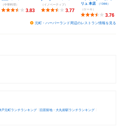
リュ 本店
（1366）
（中華料理）
（イノベーティブ）
（ケーキ）
3.83
3.77
3.76
元町・ハーバーランド周辺のレストラン情報を見る
神戸元町ランチランキング
旧居留地・大丸前駅ランチランキング