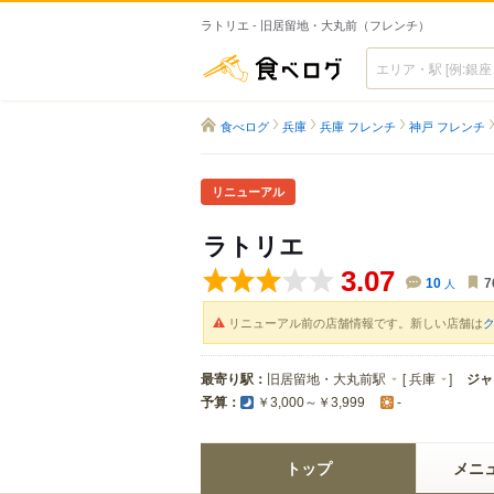
ラトリエ - 旧居留地・大丸前（フレンチ）
食べログ
食べログ
兵庫
兵庫 フレンチ
神戸 フレンチ
リニューアル
ラトリエ
3.07
10
人
7
リニューアル前の店舗情報です。新しい店舗は
ク
最寄り駅：
旧居留地・大丸前駅
[
兵庫
]
ジャ
予算：
￥3,000～￥3,999
-
トップ
メニ