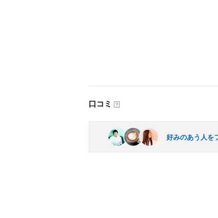
口コミ
？
好みのあう人を