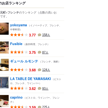
のお店ランキング
元町×フレンチ
のランキング
（点数の高いお
です。
yokoyama
（イノベーティブ、フレンチ、
中華料理）
3.77
158
人
Fusible
（創作料理、フレンチ）
3.75
87
人
ギュール ルモンテ
（フレンチ、海鮮）
3.68
124
人
LA TABLE DE YAMASAKI
（ビスト
ロ、フレンチ、ワインバー）
3.62
93
人
caprino
（ビストロ、ワインバー、フレン
チ）
3.59
225
人