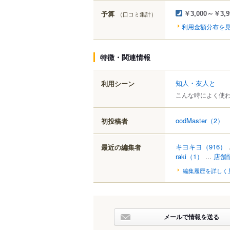
予算
（口コミ集計）
￥3,000～￥3,9
利用金額分布を
特徴・関連情報
知人・友人と
利用シーン
こんな時によく使
oodMaster
（2）
初投稿者
キヨキヨ
（916）
.
最近の編集者
raki
（1）
...
店舗
編集履歴を詳しく
メールで情報を送る