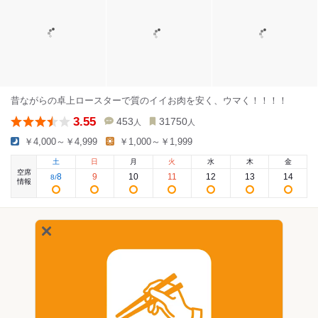
昔ながらの卓上ロースターで質のイイお肉を安く、ウマく！！！！
3.55
453
31750
人
人
￥4,000～￥4,999
￥1,000～￥1,999
土
日
月
火
水
木
金
空席
8
9
10
11
12
13
14
8
/
情報