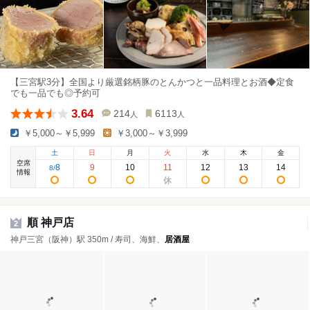
【三宮駅3分】全国より厳選銘柄豚のとんかつと一品料理とお酒◆定食
でも一品でも◎予約可
3.64
214
6113
人
人
￥5,000～￥5,999
￥3,000～￥3,999
土
日
月
火
水
木
金
空席
8
9
10
11
12
13
14
8
/
情報
順 神戸店
2
神戸三宮（阪神）駅 350m / 寿司、海鮮、
居酒屋