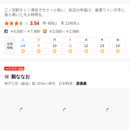
三ノ宮駅すぐ◇薄衣でサクッと軽い、名店の串揚げ。厳選ワイン片手に
落ち着いた大人時間を。
3.54
406
12405
人
人
￥6,000～￥7,999
￥2,000～￥2,999
土
日
月
火
水
木
金
空席
8
9
10
11
12
13
14
8
/
情報
鮨ななお
12
神戸三宮（阪急）駅 163m / 寿司、日本料理、
居酒屋