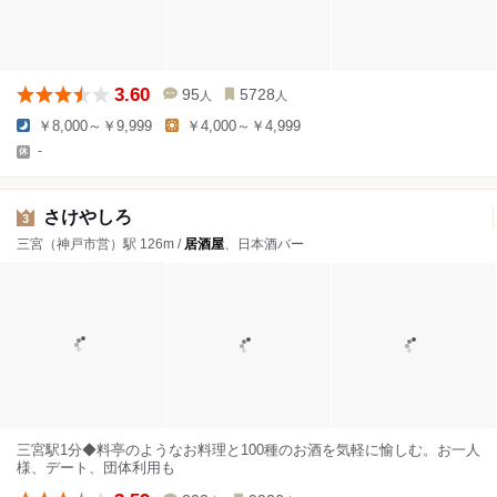
3.60
95
5728
人
人
￥8,000～￥9,999
￥4,000～￥4,999
-
さけやしろ
3
三宮（神戸市営）駅 126m /
居酒屋
、日本酒バー
三宮駅1分◆料亭のようなお料理と100種のお酒を気軽に愉しむ。お一人
様、デート、団体利用も