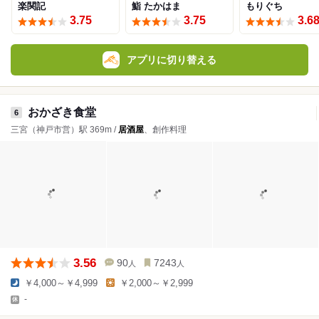
楽関記
鮨 たかはま
もりぐち
3.75
3.75
3.6
アプリに切り替える
おかざき食堂
6
三宮（神戸市営）駅 369m /
居酒屋
、創作料理
3.56
90
7243
人
人
￥4,000～￥4,999
￥2,000～￥2,999
-