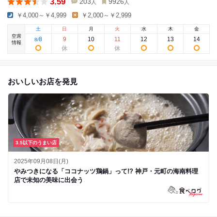
3.59
203
9926
人
人
￥4,000～￥4,999
￥2,000～￥2,999
土
日
月
火
水
木
金
空席
8
9
10
11
12
13
14
8
/
情報
おいしいお店を発見
3.5以下のうまい店
2025年09月08日(月)
やみつきになる「ココナッツ鶏鍋」って!? 神戸・元町の海南料理
店で未知の美味に出会う