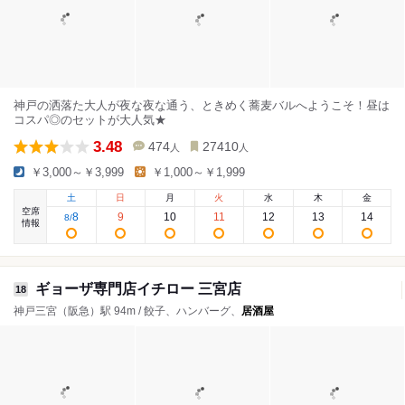
神戸の洒落た大人が夜な夜な通う、ときめく蕎麦バルへようこそ！昼は
コスパ◎のセットが大人気★
3.48
474
27410
人
人
￥3,000～￥3,999
￥1,000～￥1,999
土
日
月
火
水
木
金
空席
8
9
10
11
12
13
14
8
/
情報
ギョーザ専門店イチロー 三宮店
18
神戸三宮（阪急）駅 94m / 餃子、ハンバーグ、
居酒屋