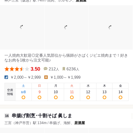
神戸三宮（阪急）駅 74m / 焼肉、ホルモン、
居酒屋
一人焼肉大歓迎◎定番人気部位から猟師がさばくジビエ焼肉まで！好き
なお肉を1枚から注文可能♪
3.50
212
6236
人
人
￥2,000～￥2,999
￥1,000～￥1,999
土
日
月
火
水
木
金
空席
8
9
10
11
12
13
14
8
/
情報
串揚げ割烹･十割そば 眞しま
16
三宮（神戸市営）駅 134m / 串揚げ、海鮮、
居酒屋