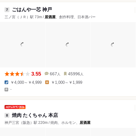
ごはんや一芯 神戸
7
三ノ宮（ＪＲ）駅 73m /
居酒屋
、創作料理、日本酒バー
3.55
667
45996
人
人
￥4,000～￥4,999
￥1,000～￥1,999
-
焼肉 たくちゃん 本店
8
神戸三宮（阪急）駅 220m / 焼肉、ホルモン、
居酒屋