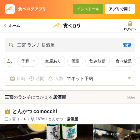
インストール
アプリで開く
ホーム
ログイン
変更
三宮 ランチ 居酒屋
予算
空席あり
個室
飲み放題
食べ放題
日時
時間
人数
でネット予約
三宮
の
ランチ
につかえる
居酒屋
258
件
とんかつ comocchi
1
三ノ宮（ＪＲ）駅 167m / とんかつ、
居酒屋