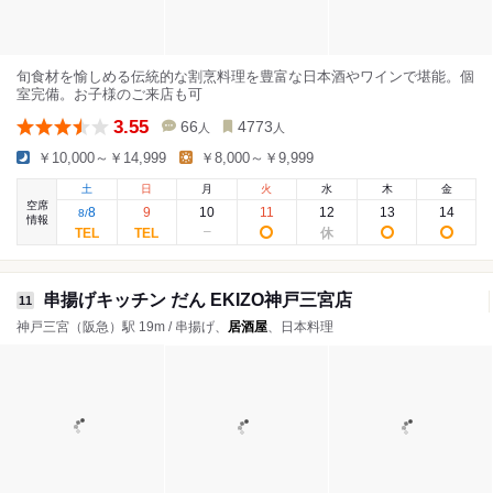
旬食材を愉しめる伝統的な割烹料理を豊富な日本酒やワインで堪能。個
室完備。お子様のご来店も可
3.55
66
4773
人
人
￥10,000～￥14,999
￥8,000～￥9,999
土
日
月
火
水
木
金
空席
8
9
10
11
12
13
14
8
/
情報
串揚げキッチン だん EKIZO神戸三宮店
11
神戸三宮（阪急）駅 19m / 串揚げ、
居酒屋
、日本料理