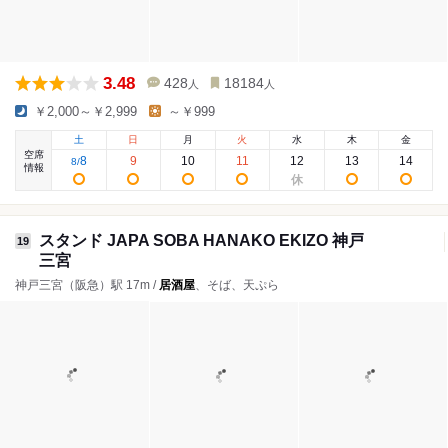
3.48
428
18184
人
人
￥2,000～￥2,999
～￥999
土
日
月
火
水
木
金
空席
8
9
10
11
12
13
14
8
/
情報
スタンド JAPA SOBA HANAKO EKIZO 神戸
19
三宮
神戸三宮（阪急）駅 17m /
居酒屋
、そば、天ぷら