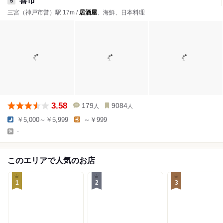
喜市
5
三宮（神戸市営）駅 17m /
居酒屋
、海鮮、日本料理
3.58
179
9084
人
人
￥5,000～￥5,999
～￥999
-
このエリアで人気のお店
1
2
3