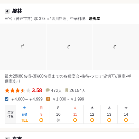
馨林
4
三宮（神戸市営）駅 378m / 四川料理、中華料理、
居酒屋
最大2階80名様•3階60名様までの各種宴会•接待•フロア貸切可//個室•半
個室あり
3.58
472
26154
人
人
￥4,000～￥4,999
￥1,000～￥1,999
土
日
月
火
水
木
金
空席
8
9
10
11
12
13
14
8
/
情報