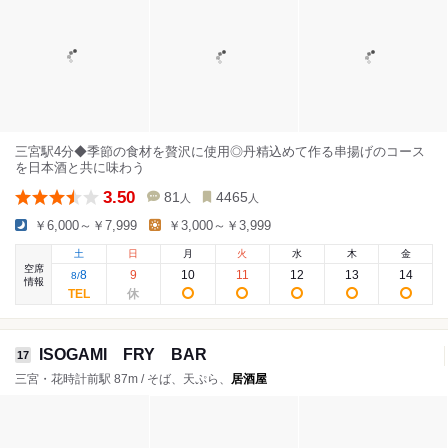
三宮駅4分◆季節の食材を贅沢に使用◎丹精込めて作る串揚げのコース
を日本酒と共に味わう
3.50
81
4465
人
人
￥6,000～￥7,999
￥3,000～￥3,999
土
日
月
火
水
木
金
空席
8
9
10
11
12
13
14
8
/
情報
ISOGAMI FRY BAR
17
三宮・花時計前駅 87m / そば、天ぷら、
居酒屋