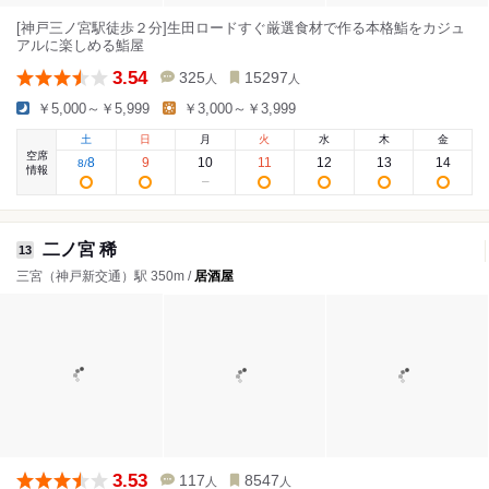
[神戸三ノ宮駅徒歩２分]生田ロードすぐ厳選食材で作る本格鮨をカジュ
アルに楽しめる鮨屋
3.54
325
15297
人
人
￥5,000～￥5,999
￥3,000～￥3,999
土
日
月
火
水
木
金
空席
8
9
10
11
12
13
14
8
/
情報
二ノ宮 稀
13
三宮（神戸新交通）駅 350m /
居酒屋
3.53
117
8547
人
人