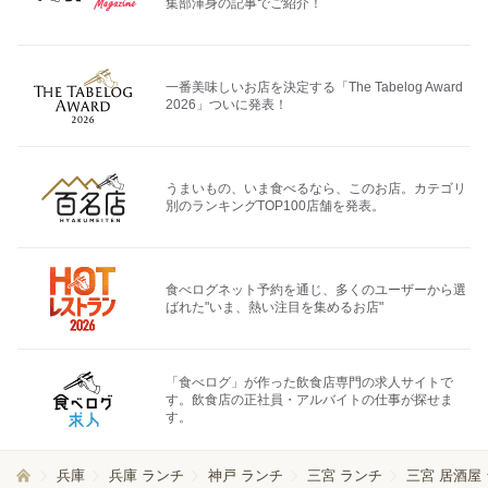
集部渾身の記事でご紹介！
一番美味しいお店を決定する「The Tabelog Award
2026」ついに発表！
うまいもの、いま食べるなら、このお店。カテゴリ
別のランキングTOP100店舗を発表。
食べログネット予約を通じ、多くのユーザーから選
ばれた"いま、熱い注目を集めるお店"
「食べログ」が作った飲食店専門の求人サイトで
す。飲食店の正社員・アルバイトの仕事が探せま
す。
兵庫
兵庫 ランチ
神戸 ランチ
三宮 ランチ
三宮 居酒屋