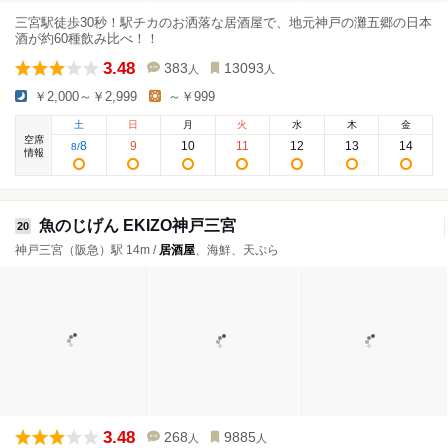
三宮駅徒歩30秒！駅チカのお洒落な居酒屋で、地元神戸の灘五郷の日本
酒が約60種飲み比べ！！
3.48
383
13093
人
人
￥2,000～￥2,999
～￥999
土
日
月
火
水
木
金
空席
8
9
10
11
12
13
14
8
/
情報
魚のじげん EKIZO神戸三宮
20
神戸三宮（阪急）駅 14m /
居酒屋
、海鮮、天ぷら
3.48
268
9885
人
人