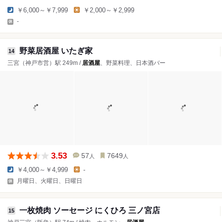
￥6,000～￥7,999
￥2,000～￥2,999
-
野菜居酒屋 いたぎ家
14
三宮（神戸市営）駅 249m /
居酒屋
、野菜料理、日本酒バー
3.53
57
7649
人
人
￥4,000～￥4,999
-
月曜日、火曜日、日曜日
一枚焼肉 ソーセージ にくひろ 三ノ宮店
15