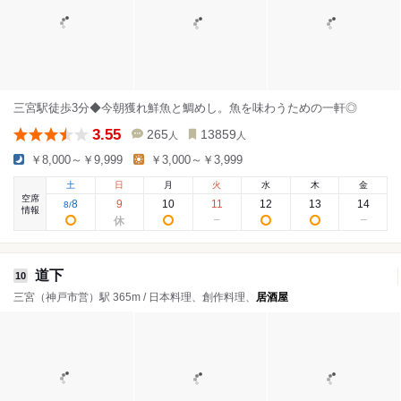
三宮駅徒歩3分◆今朝獲れ鮮魚と鯛めし。魚を味わうための一軒◎
3.55
265
13859
人
人
￥8,000～￥9,999
￥3,000～￥3,999
土
日
月
火
水
木
金
空席
8
9
10
11
12
13
14
8
/
情報
道下
10
三宮（神戸市営）駅 365m / 日本料理、創作料理、
居酒屋