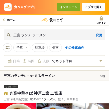
インストール
アプリで開く
ホーム
ログイン
変更
三宮 ランチ ラーメン
予算
駐車場
個室
他の検索条件
日時
時間
人数
でネット予約
三宮
の
ランチ
につかえる
ラーメン
96
件
丸高中華そば 神戸二宮 二宮店
1
三宮（神戸新交通）駅 450m /
ラーメン
、餃子、中華料理