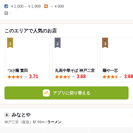
￥1,000～￥1,999
～￥999
-
このエリアで人気のお店
1
2
3
つけ麺 繁田
丸高中華そば 神戸二宮
麺や一芯
3.71
3.68
3.6
アプリに切り替える
みなとや
6
神戸三宮（阪急）駅 98m /
ラーメン