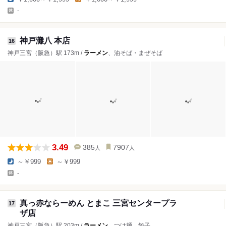
-
神戸灘八 本店
16
神戸三宮（阪急）駅 173m /
ラーメン
、油そば・まぜそば
3.49
385
7907
人
人
～￥999
～￥999
-
真っ赤ならーめん とまこ 三宮センタープラ
17
ザ店
神戸三宮（阪急）駅 203m /
ラーメン
、つけ麺、餃子