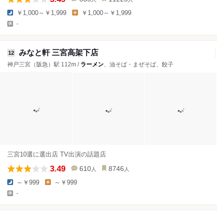
￥1,000～￥1,999
￥1,000～￥1,999
-
みなと軒 三宮高架下店
12
神戸三宮（阪急）駅 112m /
ラーメン
、油そば・まぜそば、餃子
三宮10選に選出店 TV出演の話題店
3.49
610
8746
人
人
～￥999
～￥999
-