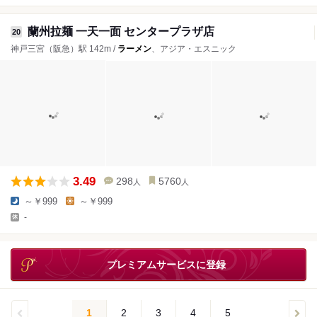
蘭州拉麺 一天一面 センタープラザ店
20
神戸三宮（阪急）駅 142m /
ラーメン
、アジア・エスニック
3.49
298
5760
人
人
～￥999
～￥999
-
プレミアムサービスに登録
1
2
3
4
5