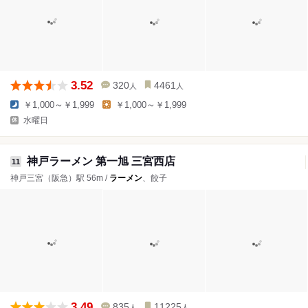
3.52
320
4461
人
人
￥1,000～￥1,999
￥1,000～￥1,999
水曜日
神戸ラーメン 第一旭 三宮西店
11
神戸三宮（阪急）駅 56m /
ラーメン
、餃子
3.49
835
11225
人
人