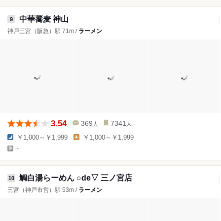
中華蕎麦 神山
9
神戸三宮（阪急）駅 71m /
ラーメン
3.54
369
7341
人
人
￥1,000～￥1,999
￥1,000～￥1,999
-
鯛白湯らーめん ○de▽ 三ノ宮店
10
三宮（神戸市営）駅 53m /
ラーメン