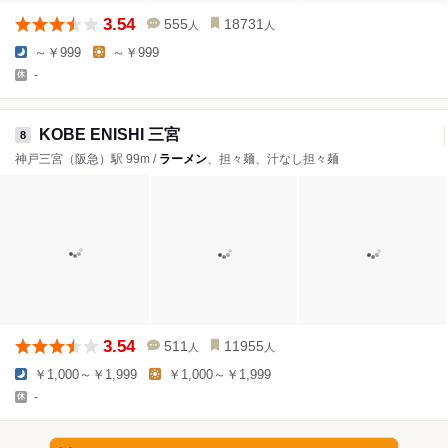
3.54
555
18731
人
人
～￥999
～￥999
-
KOBE ENISHI 三宮
8
神戸三宮（阪急）駅 99m /
ラーメン
、担々麺、汁なし担々麺
3.54
511
11955
人
人
￥1,000～￥1,999
￥1,000～￥1,999
-