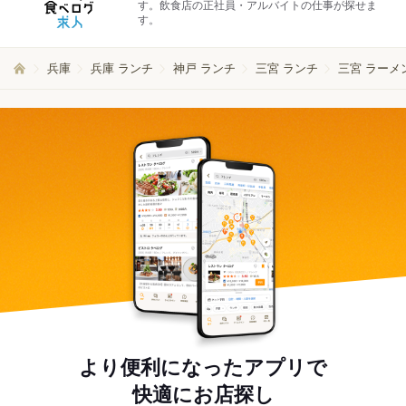
す。飲食店の正社員・アルバイトの仕事が探せま
す。
兵庫
兵庫 ランチ
神戸 ランチ
三宮 ランチ
三宮 ラーメ
より便利になったアプリで
快適にお店探し