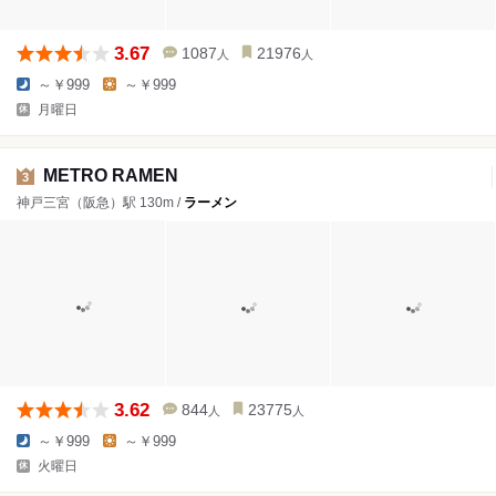
3.67
1087
21976
人
人
～￥999
～￥999
月曜日
METRO RAMEN
3
神戸三宮（阪急）駅 130m /
ラーメン
3.62
844
23775
人
人
～￥999
～￥999
火曜日