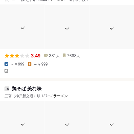
3.49
381
7668
人
人
～￥999
～￥999
-
鶏そば 美な味
18
三宮（神戸新交通）駅 137m /
ラーメン