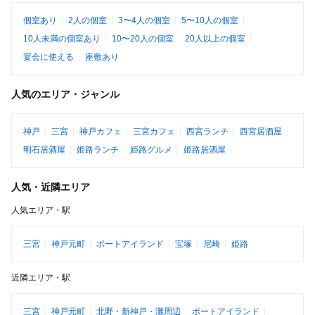
個室あり
2人の個室
3〜4人の個室
5〜10人の個室
10人未満の個室あり
10〜20人の個室
20人以上の個室
宴会に使える
座敷あり
人気のエリア・ジャンル
神戸
三宮
神戸カフェ
三宮カフェ
西宮ランチ
西宮居酒屋
明石居酒屋
姫路ランチ
姫路グルメ
姫路居酒屋
人気・近隣エリア
人気エリア・駅
三宮
神戸元町
ポートアイランド
宝塚
尼崎
姫路
近隣エリア・駅
三宮
神戸元町
北野・新神戸・灘周辺
ポートアイランド