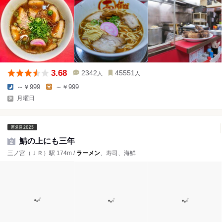
3.68
2342
45551
人
人
～￥999
～￥999
月曜日
鯖の上にも三年
2
三ノ宮（ＪＲ）駅 174m /
ラーメン
、寿司、海鮮