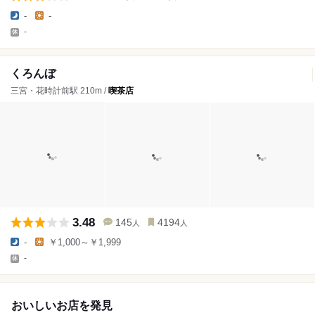
-
-
-
くろんぼ
三宮・花時計前駅 210m /
喫茶店
3.48
145
4194
人
人
-
￥1,000～￥1,999
-
おいしいお店を発見