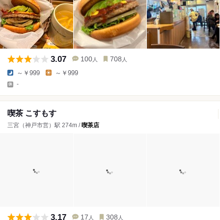
3.07
100
708
人
人
～￥999
～￥999
-
喫茶 こすもす
三宮（神戸市営）駅 274m /
喫茶店
3.17
17
308
人
人