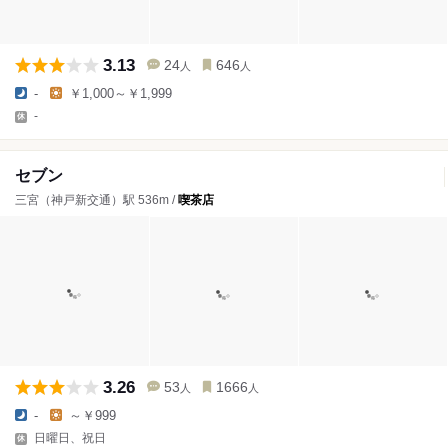
3.13
24
646
人
人
-
￥1,000～￥1,999
-
セブン
三宮（神戸新交通）駅 536m /
喫茶店
3.26
53
1666
人
人
-
～￥999
日曜日、祝日