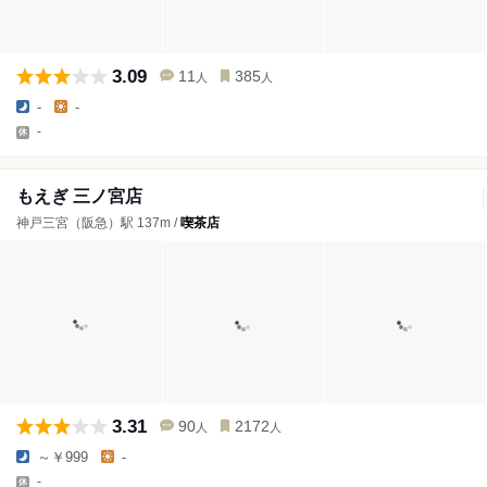
3.09
11
385
人
人
-
-
-
もえぎ 三ノ宮店
神戸三宮（阪急）駅 137m /
喫茶店
3.31
90
2172
人
人
～￥999
-
-