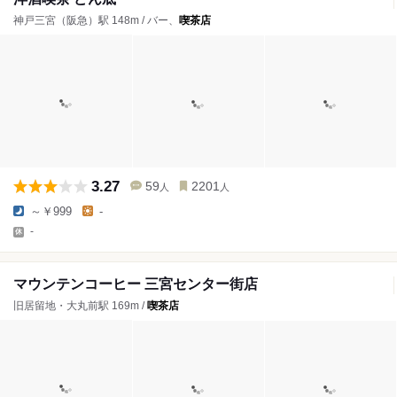
神戸三宮（阪急）駅 148m / バー、
喫茶店
3.27
59
2201
人
人
～￥999
-
-
マウンテンコーヒー 三宮センター街店
旧居留地・大丸前駅 169m /
喫茶店