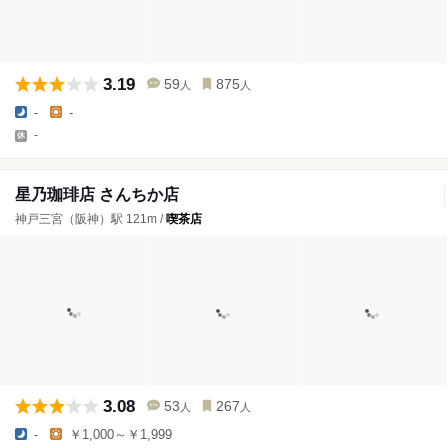
3.19
59
875
人
人
-
-
-
星乃珈琲店 さんちか店
神戸三宮（阪神）駅 121m /
喫茶店
3.08
53
267
人
人
-
￥1,000～￥1,999