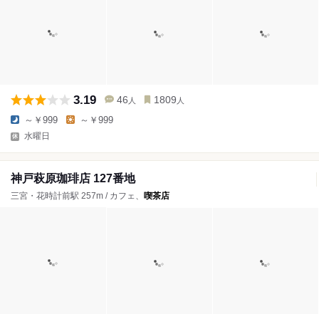
3.19
46
1809
人
人
～￥999
～￥999
水曜日
神戸萩原珈琲店 127番地
三宮・花時計前駅 257m / カフェ、
喫茶店