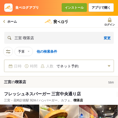
インストール
アプリで開く
ホーム
ログイン
変更
三宮 喫茶店
予算
他の検索条件
日時
時間
人数
でネット予約
三宮
の
喫茶店
58
件
フレッシュネスバーガー 三宮中央通り店
三宮・花時計前駅 92m / ハンバーガー、カフェ、
喫茶店