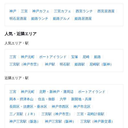
神戸
三宮
神戸カフェ
三宮カフェ
西宮ランチ
西宮居酒屋
明石居酒屋
姫路ランチ
姫路グルメ
姫路居酒屋
人気・近隣エリア
人気エリア・駅
三宮
神戸元町
ポートアイランド
宝塚
尼崎
姫路
三宮駅（神戸市営）
神戸駅
明石駅
姫路駅
尼崎駅（阪神）
近隣エリア・駅
三宮
神戸元町
北野・新神戸・灘周辺
ポートアイランド
岡本・摂津本山
住吉・御影
六甲
新開地・兵庫
長田区・須磨区・垂水区
神戸市西区
神戸市北区
三ノ宮駅（ＪＲ）
三宮駅（神戸市営）
三宮・花時計前駅
神戸三宮駅（阪急）
神戸三宮駅（阪神）
三宮駅（神戸新交通）