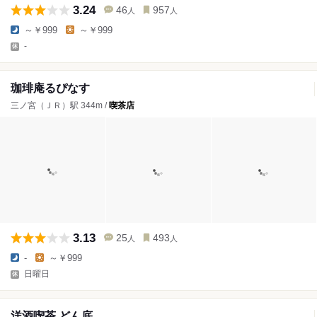
3.24
46
957
人
人
～￥999
～￥999
-
珈琲庵るぴなす
三ノ宮（ＪＲ）駅 344m /
喫茶店
3.13
25
493
人
人
-
～￥999
日曜日
洋酒喫茶 どん底