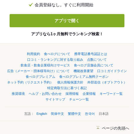
会員登録なし。すぐに利用開始
アプリで開く
アプリなら1ヶ月無料でランキング検索！
利用規約
食べログについて
携帯電話番号認証とは
口コミ・ランキングに対する取り組み
点数について
飲食店・飲食企業様向けサービス
食べログ店舗会員について
広告（メーカー・団体様等向け）について
機能改善要望
口コミガイドライン
食べログプレミアム
食べログプレミアム無料クーポン
ネット予約（リクエスト予約）
個人情報保護方針
外部送信（オプトアウト）
特定商取引法に基づく表記
推奨環境
ヘルプ・お問い合わせ
採用情報
企業情報
キーワード一覧
サイトマップ
チェーン一覧
言語：
English
简体中文
繁體中文
한국어
日本語
ページの先頭へ