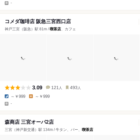
-
コメダ珈琲店 阪急三宮西口店
神戸三宮（阪急）駅 81m /
喫茶店
、カフェ
3.09
121
493
人
人
～￥999
～￥999
-
森商店 三宮オーパ2店
三宮（神戸新交通）駅 134m / 牛タン、バー、
喫茶店