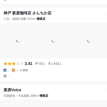
神戸 萩原珈琲店 さんちか店
三宮・花時計前駅 107m /
喫茶店
3.41
60
1442
人
人
-
～￥999
-
茶房Voice
旧居留地・大丸前駅 206m /
喫茶店