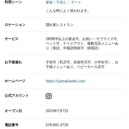
利用シーン
家族・子供と
デート
こんな時によく使われます。
ロケーション
隠れ家レストラン
サービス
2時間半以上の宴会可、お祝い・サプライズ可、
ペット可、テイクアウト、複数言語メニューあ
り（英語、中国語簡体字、韓国語）
お子様連れ
子供可（乳児可、未就学児可、小学生可）、お
子様メニューあり、ベビーカー入店可
ホームページ
https://yamakantei.com
公式アカウント
オープン日
2023年7月7日
電話番号
078-891-3729