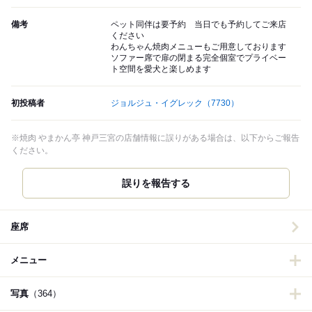
備考
ペット同伴は要予約 当日でも予約してご来店
ください
わんちゃん焼肉メニューもご用意しております
ソファー席で扉の閉まる完全個室でプライベー
ト空間を愛犬と楽しめます
初投稿者
ジョルジュ・イグレック
（7730）
※焼肉 やまかん亭 神戸三宮の店舗情報に誤りがある場合は、以下からご報告
ください。
誤りを報告する
座席
メニュー
写真
（364）