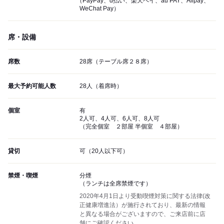
（PayPay、d払い、楽天ペイ、au PAY、Alipay、
WeChat Pay）
席・設備
席数
28席（テーブル席２８席）
最大予約可能人数
28人（着席時）
個室
有
2人可、4人可、6人可、8人可
（完全個室 ２部屋 半個室 ４部屋）
貸切
可（20人以下可）
禁煙・喫煙
分煙
（ランチは全席禁煙です）
2020年4月1日より受動喫煙対策に関する法律(改
正健康増進法）が施行されており、最新の情報
と異なる場合がございますので、ご来店前に店
舗にご確認ください。