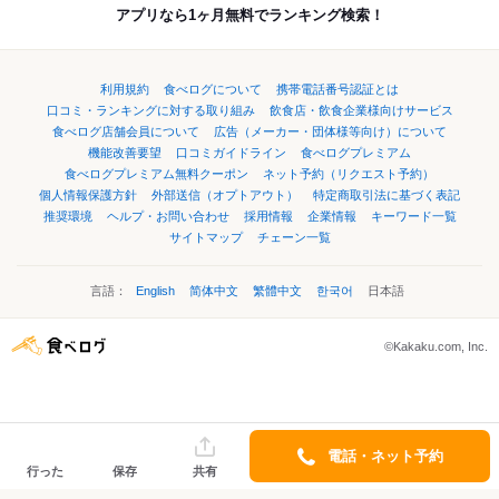
アプリなら1ヶ月無料でランキング検索！
利用規約
食べログについて
携帯電話番号認証とは
口コミ・ランキングに対する取り組み
飲食店・飲食企業様向けサービス
食べログ店舗会員について
広告（メーカー・団体様等向け）について
機能改善要望
口コミガイドライン
食べログプレミアム
食べログプレミアム無料クーポン
ネット予約（リクエスト予約）
個人情報保護方針
外部送信（オプトアウト）
特定商取引法に基づく表記
推奨環境
ヘルプ・お問い合わせ
採用情報
企業情報
キーワード一覧
サイトマップ
チェーン一覧
言語：
English
简体中文
繁體中文
한국어
日本語
©Kakaku.com, Inc.
電話・ネット予約
行った
保存
共有