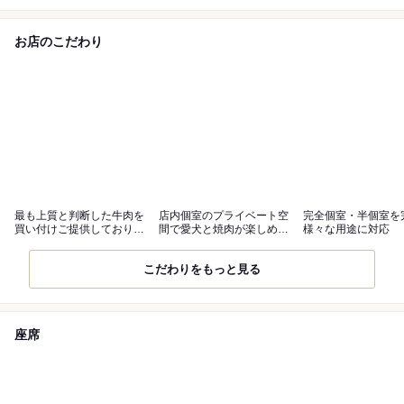
お店のこだわり
最も上質と判断した牛肉を
店内個室のプライベート空
完全個室・半個室を
買い付けご提供しておりま
間で愛犬と焼肉が楽しめま
様々な用途に対応
す。
す（要予約）
こだわりをもっと見る
座席