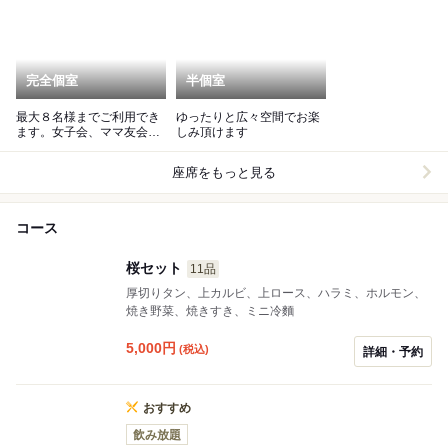
完全個室
半個室
最大８名様までご利用でき
ゆったりと広々空間でお楽
ます。女子会、ママ友会、
しみ頂けます
接待などにいかがでしょ
う！
座席をもっと見る
コース
桜セット
11品
厚切りタン、上カルビ、上ロース、ハラミ、ホルモン、
焼き野菜、焼きすき、ミニ冷麵
5,000
円
(税込)
詳細・予約
おすすめ
飲み放題