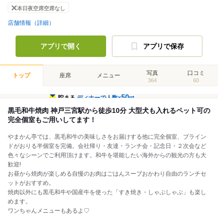
本日夜空席空席なし
店舗情報（詳細）
アプリで開く
アプリで保存
写真
口コミ
トップ
座席
メニュー
364
60
50
貯まる
ディナーで人数×
pt
黒毛和牛焼肉 神戸三宮駅から徒歩10分 大型犬も入れるペット可の
完全個室もご用いしてます！
やまかん亭では、黒毛和牛の美味しさをお届けする他に完全個室、ブライン
ドがおりる半個室を完備。会社帰り・友達・ランチ会・記念日・２次会など
色々なシーンでご利用頂けます。和牛を堪能したい海外からの観光の方も大
歓迎!
お昼から焼肉が楽しめる自慢のお肉はごはんスープおかわり自由のランチセ
ットがおすすめ。
焼肉以外にも黒毛和牛や国産牛を使った「すき焼き・しゃぶしゃぶ」も楽し
めます。
ワンちゃんメニューもあるよ♡