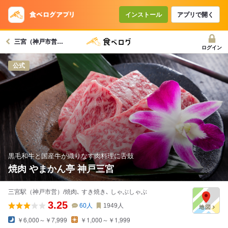
コースで使えるクーポン
戻る
インストール
アプリで開く
三宮（神戸市営）駅グルメへ
クーポンを利用せず予約する
ログイン
公式
黒毛和牛と国産牛が織りなす肉料理に舌鼓
焼肉 やまかん亭 神戸三宮
三宮駅（神戸市営）/焼肉､ すき焼き､ しゃぶしゃぶ
3.25
60
人
1949
人
￥6,000～￥7,999
￥1,000～￥1,999