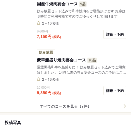
国産牛焼肉宴会コース
9品
飲み放題セット込みで和牛焼肉をご堪能頂けます お席は
３時間ご利用可能ですのでごゆっくりして頂けます
2～16名様
8,000円
詳細・予約
7,150
円
(税込)
飲み放題
豪華船盛り焼肉宴会コース
10品
厳選黒毛和牛を船盛りに！ 飲み放題セット込みでご用意
致しました。 14時以降の当日宴会コースのご予約はご準
備にお時間頂きます
2～16名様
10,000円
詳細・予約
9,350
円
(税込)
すべてのコースを見る（7件）
投稿写真