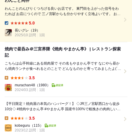
わんこと同伴
わんことのんびりくつろげる良いお店です。 東門街を上がった信号をわ
たれば お店につくので 三ノ宮駅からも分かりやすく立地よいです。 お肉
も美味しいですし スタッフさんも対応良いですし とても良い時間を過ご
5.0
せました。
Dinner:
長いグレ
（19）
2025/10 訪問
1回
焼肉で昼呑み＠三宮界隈《焼肉 やまかん亭》 | レストラン探索
記
こちらは山手幹線にある焼肉屋で その名もやまかん亭です なにやら昼か
ら焼肉ランチが食べれるとのことで どんなものかと寄ってみましたよ(´▽
｀*) 入店すると奥にあるボッ...
3.5
Lunch:
murachan48
（1980）
2024/03 訪問
1回
【平日限定！焼肉屋の本気のハンバーグ！】 ◇JR三ノ宮駅西口から徒歩
10分◇ #焼肉やまかん亭 #やまかん亭 国産牛100%で粗挽きの肉肉しい系
のハンバーグ！僕...
3.5
Lunch:
kobeguru
（115）
2023/12 訪問
1回