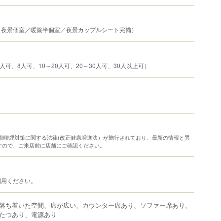
／夜景個室／暖簾半個室／夜景カップルシート完備）
人可、8人可、10～20人可、20～30人可、30人以上可）
り受動喫煙対策に関する法律(改正健康増進法）が施行されており、最新の情報と異
すので、ご来店前に店舗にご確認ください。
利用ください。
落ち着いた空間、席が広い、カウンター席あり、ソファー席あり、
たつあり、電源あり