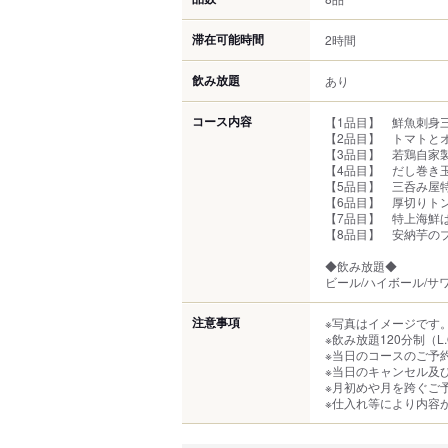
滞在可能時間
2時間
飲み放題
あり
コース内容
【1品目】 鮮魚刺身
【2品目】 トマトと
【3品目】 若鶏自家
【4品目】 だし巻き
【5品目】 三呑み屋
【6品目】 厚切りト
【7品目】 特上海鮮
【8品目】 安納芋の
◆飲み放題◆
ビール/ハイボール/サ
注意事項
※写真はイメージです
※飲み放題120分制（L.
※当日のコースのご予
※当日のキャンセル及
※月初めや月を跨ぐご
※仕入れ等により内容