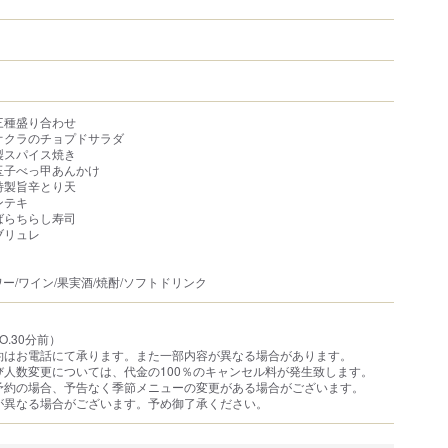
三種盛り合わせ
オクラのチョプドサラダ
製スパイス焼き
玉子べっ甲あんかけ
特製旨辛とり天
ンテキ
ばらちらし寿司
ブリュレ
ワー/ワイン/果実酒/焼酎/ソフトドリンク
。
O.30分前）
約はお電話にて承ります。また一部内容が異なる場合があります。
び人数変更については、代金の100％のキャンセル料が発生致します。
予約の場合、予告なく季節メニューの変更がある場合がございます。
が異なる場合がございます。予め御了承ください。