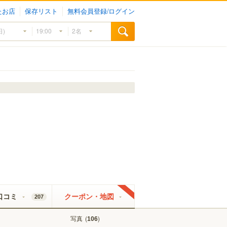
たお店
保存リスト
無料会員登録/ログイン
口コミ
クーポン・地図
207
写真
(
)
106