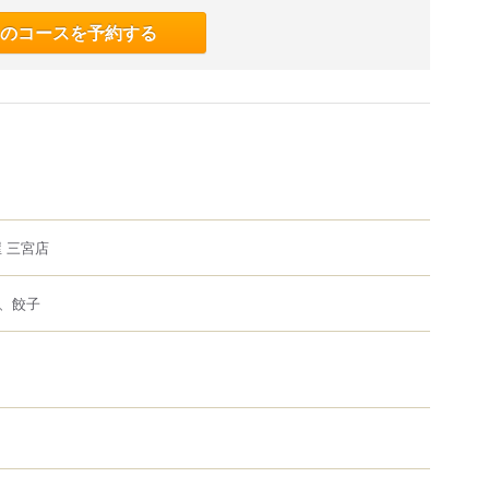
のコースを予約する
 三宮店
、餃子