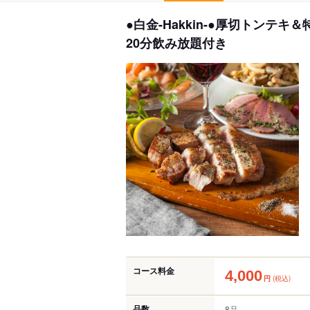
●白金-Hakkin-●厚切トンテ
20分飲み放題付き
コース料金
4,000
円
(税込)
品数
8品