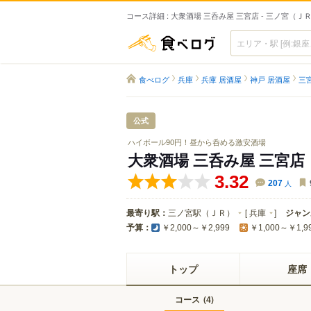
コース詳細 : 大衆酒場 三呑み屋 三宮店 - 三ノ宮（
食べログ
食べログ
兵庫
兵庫 居酒屋
神戸 居酒屋
三
公式
ハイボール90円！昼から呑める激安酒場
大衆酒場 三呑み屋 三宮店
3.32
207
人
最寄り駅：
三ノ宮駅（ＪＲ）
[
兵庫
]
ジャン
予算：
￥2,000～￥2,999
￥1,000～￥1,9
トップ
座席
コース
(
)
4