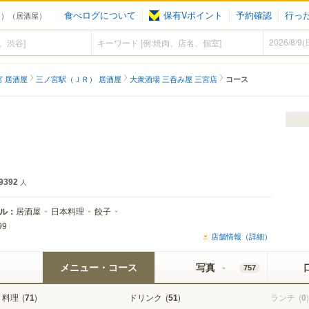
食べログについて
保有Vポイント
予約確認
行っ
ＪＲ）（居酒屋）
宮 居酒屋
三ノ宮駅（ＪＲ） 居酒屋
大衆酒場 三呑み屋 三宮店
コース
9392
人
ル：
居酒屋
日本料理
餃子
99
店舗情報（詳細）
メニュー・コース
写真
757
料理
(
)
ドリンク
(
)
ランチ
(
)
71
51
0