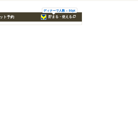
ディナーで人数 × 50pt
ット予約
貯まる・使える