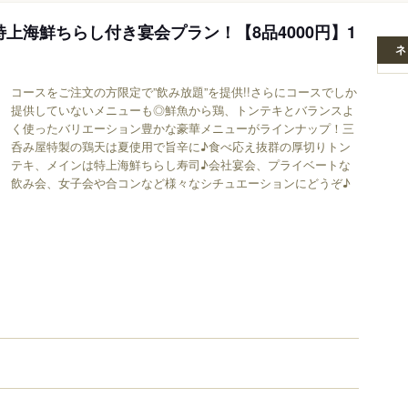
キ＆特上海鮮ちらし付き宴会プラン！【8品4000円】1
ネ
コースをご注文の方限定で”飲み放題”を提供!!さらにコースでしか
提供していないメニューも◎鮮魚から鶏、トンテキとバランスよ
く使ったバリエーション豊かな豪華メニューがラインナップ！三
呑み屋特製の鶏天は夏使用で旨辛に♪食べ応え抜群の厚切りトン
テキ、メインは特上海鮮ちらし寿司♪会社宴会、プライベートな
飲み会、女子会や合コンなど様々なシチュエーションにどうぞ♪