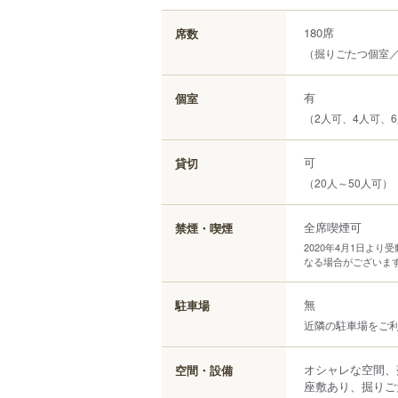
180席
席数
（掘りごたつ個室
有
個室
（2人可、4人可、6
可
貸切
（20人～50人可）
全席喫煙可
禁煙・喫煙
2020年4月1日よ
なる場合がございま
無
駐車場
近隣の駐車場をご
オシャレな空間、
空間・設備
座敷あり、掘りご