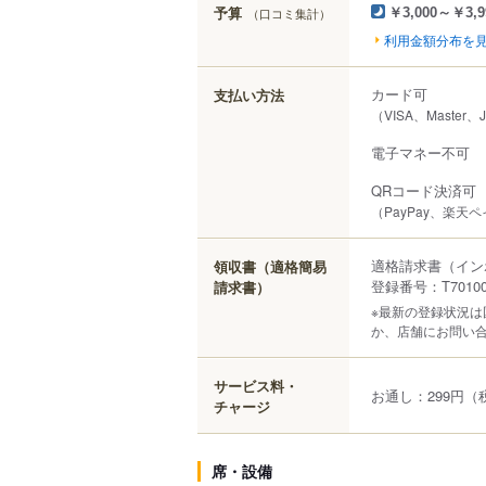
予算
（口コミ集計）
￥3,000～￥3,9
利用金額分布を
カード可
支払い方法
（VISA、Master、
電子マネー不可
QRコード決済可
（PayPay、楽天
適格請求書（イン
領収書（適格簡易
登録番号：T701000
請求書）
※最新の登録状況
か、店舗にお問い
サービス料・
お通し：299円（
チャージ
席・設備