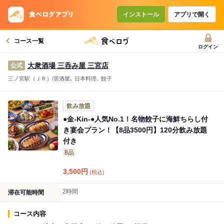
コースで使えるクーポン
戻る
インストール
アプリで開く
コース一覧
クーポンを利用せず予約する
ログイン
大衆酒場 三呑み屋 三宮店
公式
三ノ宮駅（ＪＲ）/居酒屋､ 日本料理､ 餃子
飲み放題
●金-Kin-●人気No.1！名物餃子に海鮮ちらし付
き宴会プラン！【8品3500円】120分飲み放題
付き
8品
3,500
円
(税込)
2時間
滞在可能時間
コース内容