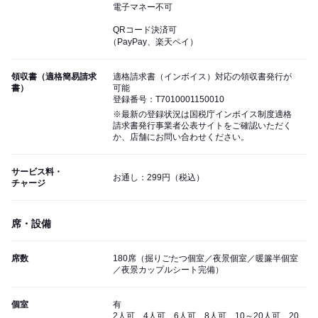
電子マネー不可
QRコード決済可
（PayPay、楽天ペイ）
領収書（適格簡易請求
適格請求書（インボイス）対応の領収書発行が
書）
可能
登録番号：T7010001150010
※最新の登録状況は国税庁インボイス制度適格
請求書発行事業者公表サイトをご確認いただく
か、店舗にお問い合わせください。
サービス料・
お通し：299円（税込）
チャージ
席・設備
席数
180席（掘りごたつ個室／夜景個室／暖簾半個室
／夜景カップルシート完備）
個室
有
2人可、4人可、6人可、8人可、10～20人可、20