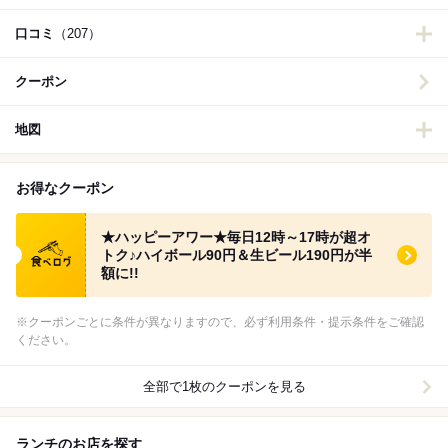
口コミ
（207）
クーポン
地図
お得なクーポン
食べログ クーポン
★ハッピーアワー★毎日12時～17時が超オ
トク♪ハイボール90円＆生ビール190円が半
額に!!
※クーポンごとに条件が異なりますので、必ず利用条件・提示条件をご確認
ください。
全部で1枚のクーポンを見る
ランチのお店を探す