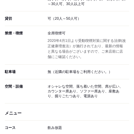
～30人可、30人以上可
貸切
可（20人～50人可）
禁煙・喫煙
全席喫煙可
2020年4月1日より受動喫煙対策に関する法律(改
正健康増進法）が施行されており、最新の情報
と異なる場合がございますので、ご来店前に店
舗にご確認ください。
駐車場
無（近隣の駐車場をご利用ください。）
空間・設備
オシャレな空間、落ち着いた空間、席が広い、
カウンター席あり、ソファー席あり、座敷あ
り、掘りごたつあり、電源あり
メニュー
コース
飲み放題