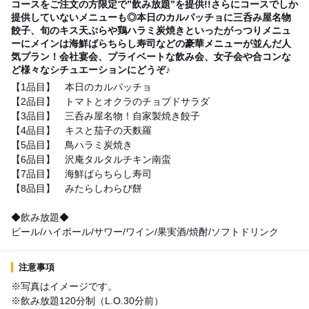
コースをご注文の方限定で”飲み放題”を提供!!さらにコースでしか
提供していないメニューも◎本日のカルパッチョに三呑み屋名物
餃子、旬のキス天ぷらや鶏ハラミ炭焼きといったがっつりメニュ
ーにメインは海鮮ばらちらし寿司などの豪華メニューが並んだ人
気プラン！会社宴会、プライベートな飲み会、女子会や合コンな
ど様々なシチュエーションにどうぞ♪
【1品目】 本日のカルパッチョ
【2品目】 トマトとオクラのチョプドサラダ
【3品目】 三呑み屋名物！自家製焼き餃子
【4品目】 キスと茄子の天麩羅
【5品目】 鳥ハラミ炭焼き
【6品目】 沢庵タルタルチキン南蛮
【7品目】 海鮮ばらちらし寿司
【8品目】 みたらしわらび餅
◆飲み放題◆
ビール/ハイボール/サワー/ワイン/果実酒/焼酎/ソフトドリンク
注意事項
※写真はイメージです。
※飲み放題120分制（L.O.30分前）