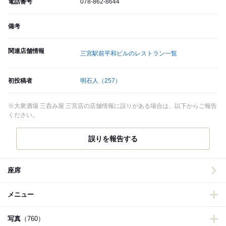
電話番号
078-862-8644
備考
関連店舗情報
三宮駅前平和ビルのレストラン一覧
初投稿者
明石人
（257）
※大衆酒場 三呑み屋 三宮店の店舗情報に誤りがある場合は、以下からご報告
ください。
誤りを報告する
座席
メニュー
写真
（760）