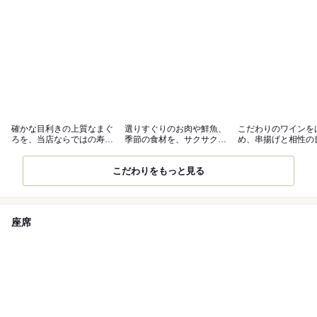
確かな目利きの上質なまぐ
選りすぐりのお肉や鮮魚、
こだわりのワインを
ろを、当店ならではの寿司
季節の食材を、サクサクの
め、串揚げと相性の
やカツで堪能
逸品に変えて
酒をご用意
こだわりをもっと見る
座席