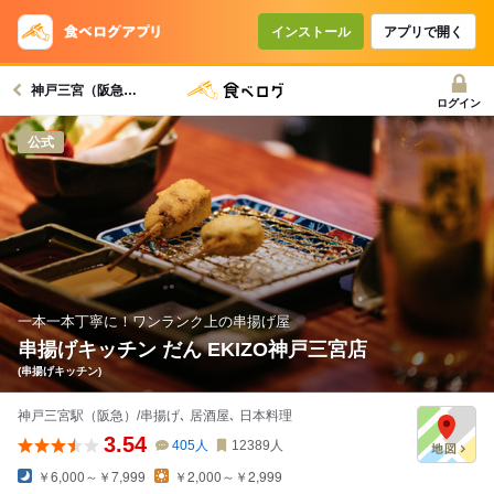
コースで使えるクーポン
戻る
インストール
アプリで開く
神戸三宮（阪急）駅グルメへ
クーポンを利用せず予約する
ログイン
公式
一本一本丁寧に！ワンランク上の串揚げ屋
串揚げキッチン だん EKIZO神戸三宮店
(串揚げキッチン)
神戸三宮駅（阪急）/串揚げ､ 居酒屋､ 日本料理
3.54
405
人
12389
人
￥6,000～￥7,999
￥2,000～￥2,999