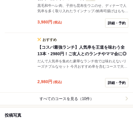
黒毛和牛ヘレ肉、子持ち昆布生ウニのせ、ディナーで人
気串を多く取り入れたラインナップ♪鮪寿司揚げはもちろ
ん、大人気魚介のスペシャル、アスパラ、ミニミンチか
つバーガー含む全13本 生野菜、季節のごはん、味噌汁、
3,980
円
(税込)
詳細・予約
香の物、デザート付きです。ご飯はお替りできます。
+50円（丹波のこだわり卵1ケ）で卵かけご飯に変更でき
ます。 仕入れ、季節等により変更する場合がございま
おすすめ
す。 ミニミンチかつバーガーを ＋300円でミニマグロカ
【コスパ最強ランチ】人気串を王道を味わう全
ツサンド に変更 もしくわ ＋500円でミニヘレカツサン
13本・2980円！ご友人とのランチやママ会に◎
ド に変更できます。 お買い物帰りや、ご褒美ランチに
いかがでしょう？
だんで人気串を集めた豪華なランチ他では味わえないリ
ーズナブルなセット 今月おすすめ串を含むコースで大人
気本マグロ寿司揚げ、魚介のスペシャル、黒毛和牛、ア
スパラ、ミニミンチカツバーガーを含む全13本 ご飯はお
2,980
円
(税込)
替りできます。 +50円（丹波のこだわり卵1ケ）で卵か
詳細・予約
けご飯に変更できます。 仕入れ、季節等により変更する
場合がございます。 ミニミンチかつバーガーを ＋300円
でミニマグロカツサンド に変更 もしくわ ＋500円でミ
すべてのコースを見る（10件）
ニヘレカツサンド に変更できます。
投稿写真