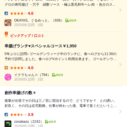
グロの寿司揚げ ・穴子 緑酢ソース ・極上黒毛和牛ヘレ肉 ・魚介のスペ
シャル ・大阪泉州水ナス ・海老の極み ・令和香潤豚 ・子持ち昆布生うに
4.0
のせ ・椎茸の肉詰め ・フォアグラ ・淡路島産の玉ねぎ ・グリーンカレー
Dinner:
クリームコロッケ ・京都の生麩 ・生ハムとバジルチーズ ・アスパラ ・選
OKAYAS。ぐるめっと。
（936）
べ...
2025/06 訪問
3回
ピックアップ！口コミ
串揚げランチ♥スペシャルコース￥1,950
5年ぶりに訪問♪ ゴールデンウィーク中のランチに、食べログから11:30の
予約で訪問しました。食べログVポイント利用出来ます。 ゴールデンウィ
ークなので、次から次へとお客さんが来られるも全てゴメンなさい（予約
4.0
で満席） ■生ビール￥700 ■ライムサワー￥570 ■串揚げラン...
Lunch:
イクラちゃん☆
（794）
2026/05 訪問
2回
創作串揚げの数々
後輩が出張でその日は三ノ宮に宿泊するので、どうですか？ との誘い。
折良く、その日は在宅勤務。仕事が終わった後、電車で直ぐだということ
でOKをした。事務所に出勤していた場合、自宅を通...
3.9
Dinner:
covakazu
（2242）
2026/05 訪問
1回