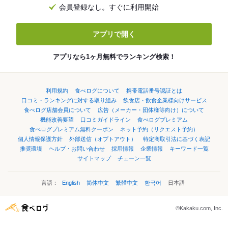
会員登録なし。すぐに利用開始
アプリで開く
アプリなら1ヶ月無料でランキング検索！
利用規約
食べログについて
携帯電話番号認証とは
口コミ・ランキングに対する取り組み
飲食店・飲食企業様向けサービス
食べログ店舗会員について
広告（メーカー・団体様等向け）について
機能改善要望
口コミガイドライン
食べログプレミアム
食べログプレミアム無料クーポン
ネット予約（リクエスト予約）
個人情報保護方針
外部送信（オプトアウト）
特定商取引法に基づく表記
推奨環境
ヘルプ・お問い合わせ
採用情報
企業情報
キーワード一覧
サイトマップ
チェーン一覧
言語：
English
简体中文
繁體中文
한국어
日本語
©Kakaku.com, Inc.