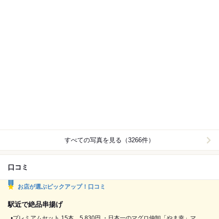
すべての写真を見る（3266件）
口コミ
お店が選ぶピックアップ！口コミ
駅近で絶品串揚げ
. •プレミアムセット 15本 5,830円 ・日本一のマグロ仲卸「やま幸」マ