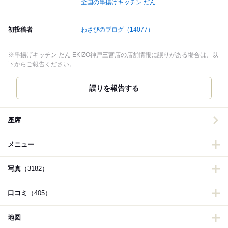
全国の串揚げキッチン だん
初投稿者
わさびのブログ
（14077）
※串揚げキッチン だん EKIZO神戸三宮店の店舗情報に誤りがある場合は、以
下からご報告ください。
誤りを報告する
座席
メニュー
写真
（3182）
口コミ
（405）
地図