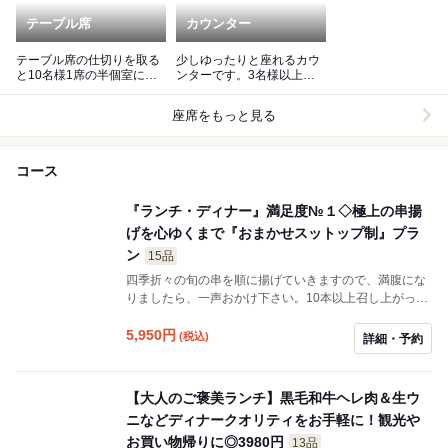
テーブル席
カウンター
テーブル席の仕切りを取る
少しゆったりと座れるカウ
と10名様1席の半個室にで
ンターです。3名様以上で
きます。
もカウンターの要望が多い
です
座席をもっと見る
コース
『ランチ・ディナー』満足度№１◇極上の串揚
げを心ゆくまで『おまかせスットップ制』プラ
ン
15品
四季折々の旬の串を順に揚げていきますので、満腹にな
りましたら、一声おかけ下さい。10本以上召し上がって
頂きましたら、デザートサービス、飲み放題９０分(＋
2350円）も付けれます。 串目安の金額 １０本4,170円
5,950
円
(税込)
詳細・予約
１５本6,040円 ２０本7,790円 ２５本9,460円 ３０本
10,730円 ２８種類前後ご用意しております (表記されて
いる5950円は15本位の目安となります。季節、仕入れ等
【大人のご褒美ランチ】黒毛和牛ヘレ肉＆生ウ
の状況により変動します。召し上がられた本数によって
ニなどディナークオリティをお手軽に！観光や
金額は異なります。） ランチ時間でも対応可能です。
お買い物帰りに◎3980円
13品