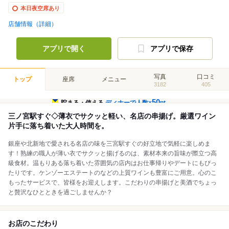
本日夜空席あり
店舗情報（詳細）
アプリで開く
アプリで保存
写真
口コミ
トップ
座席
メニュー
3182
405
50
貯まる・使える
ディナーで人数×
pt
三ノ宮駅すぐ◇薄衣でサクッと軽い、名店の串揚げ。厳選ワイン
片手に落ち着いた大人時間を。
銀座や北新地で愛される名店の味を三宮駅すぐの好立地で気軽に楽しめま
す！熟練の職人が薄い衣でサクッと揚げるのは、素材本来の旨味が際立つ高
級食材。温もりある落ち着いた雰囲気の店内はお仕事帰りやデートにもぴっ
たりです。ケンゾーエステートのなどの上質ワインも豊富にご用意。心のこ
もったサービスで、皆様をお迎えします。こだわりの串揚げと美酒でちょっ
と贅沢なひとときを過ごしませんか？
お店のこだわり