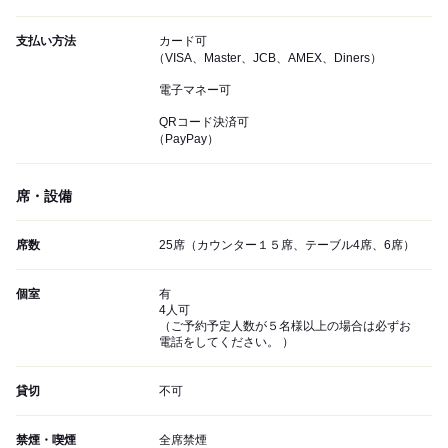
支払い方法
カード可
（VISA、Master、JCB、AMEX、Diners）
電子マネー可
QRコード決済可
（PayPay）
席・設備
席数
25席（カウンター１５席、テーブル4席、6席）
個室
有
4人可
（ご予約予定人数が５名様以上の場合は必ずお
電話をしてください。 ）
貸切
不可
禁煙・喫煙
全席禁煙