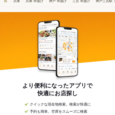
兵庫
兵庫 串揚げ
神戸 串揚げ
三宮 串揚げ
神戸三宮駅（
より便利になったアプリで
快適にお店探し
クイックな現在地検索。検索が快適に
予約も簡単。空席をスムーズに検索