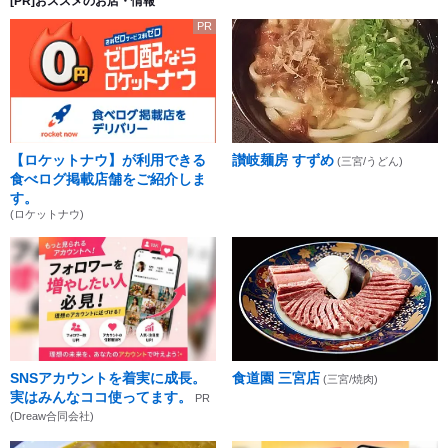
[PR]おススメのお店・情報
PR
【ロケットナウ】が利用できる
讃岐麺房 すずめ
(三宮/うどん)
食べログ掲載店舗をご紹介しま
す。
(ロケットナウ)
SNSアカウントを着実に成長。
食道園 三宮店
(三宮/焼肉)
実はみんなココ使ってます。
PR
(Dreaw合同会社)