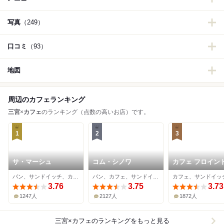
写真
（249）
口コミ
（93）
地図
周辺のカフェランキング
三宮
×
カフェ
のランキング（点数の高いお店）です。
1
2
3
サ・マーシュ
コム・シノワ
カフェ フロイン
ーブ 本店
パン、サンドイッチ、カフェ
パン、カフェ、サンドイッチ
3.76
3.75
3.73
1247人
2127人
1872人
三宮×カフェ
のランキングをもっと見る