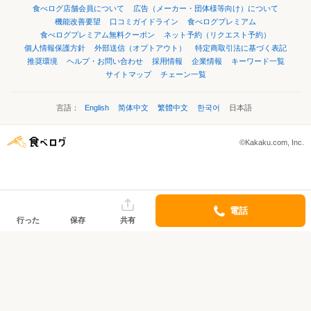
食べログ店舗会員について
広告（メーカー・団体様等向け）について
機能改善要望
口コミガイドライン
食べログプレミアム
食べログプレミアム無料クーポン
ネット予約（リクエスト予約）
個人情報保護方針
外部送信（オプトアウト）
特定商取引法に基づく表記
推奨環境
ヘルプ・お問い合わせ
採用情報
企業情報
キーワード一覧
サイトマップ
チェーン一覧
言語：
English
简体中文
繁體中文
한국어
日本語
©Kakaku.com, Inc.
電話
行った
保存
共有