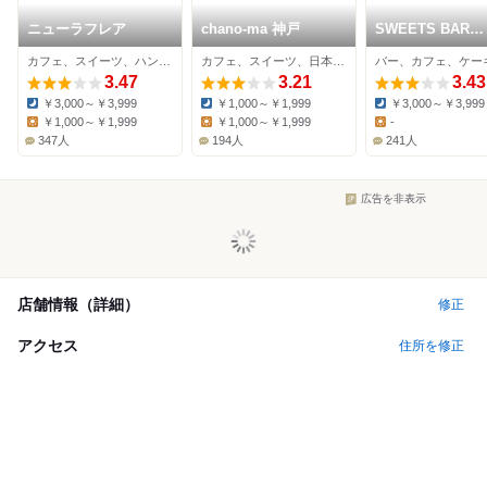
ニューラフレア
chano-ma 神戸
SWEETS BAR
ASHIOTO
カフェ、スイーツ、ハンバーガー
カフェ、スイーツ、日本料理
バー、カフェ、ケー
3.47
3.21
3.43
￥3,000～￥3,999
￥1,000～￥1,999
￥3,000～￥3,999
Dinner:
Dinner:
Dinner:
￥1,000～￥1,999
￥1,000～￥1,999
-
Lunch:
Lunch:
Lunch:
347人
194人
241人
広告を非表示
店舗情報（詳細）
修正
アクセス
住所を修正