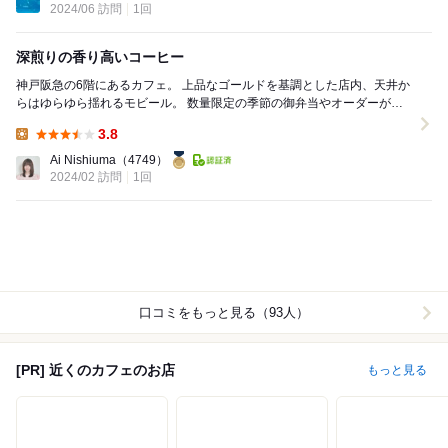
2024/06 訪問
1回
深煎りの香り高いコーヒー
神戸阪急の6階にあるカフェ。 上品なゴールドを基調とした店内、天井か
らはゆらゆら揺れるモビール。 数量限定の季節の御弁当やオーダーが入
ってから銅板で1枚1枚焼き上げるホ...
3.8
Lunch:
Ai Nishiuma
（4749）
2024/02 訪問
1回
口コミをもっと見る（93人）
[PR] 近くのカフェのお店
もっと見る