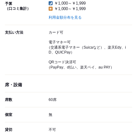
￥1,000～￥1,999
予算
（口コミ集計）
￥1,000～￥1,999
利用金額分布を見る
支払い方法
カード可
電子マネー可
（交通系電子マネー（Suicaなど）、楽天Edy、i
D、QUICPay）
QRコード決済可
（PayPay、d払い、楽天ペイ、au PAY）
席・設備
席数
60席
個室
無
貸切
不可