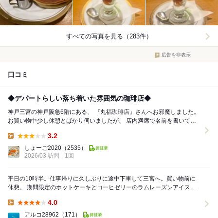
すべての写真を見る（283件）
広告を非表示
口コミ
◆デパートらしい落ち着いた雰囲気の珈琲店◆
神戸三宮の神戸阪急6階にある、 『丸福珈琲店』さんへお邪魔しました。
お買い物中少し休憩とばかり伺いましたが、 店内満席で名前を書いて待
つこと約10分。 落ち着いた...
3.2
Lunch:
しょーご2020
（2535）
2026/03 訪問
1回
平日の10時半。仕事帰りに久しぶりに途中下車して三宮へ。買い物前に
休憩。 期間限定のホットケーキとコーヒゼリーのラムレーズンアイス添
え。どっちにする？どっちも！ そのかわりホッ...
4.0
Lunch:
アルコ28962
（171）