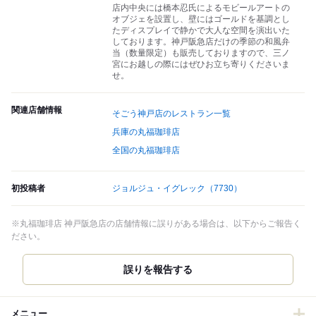
店内中央には橋本忍氏によるモビールアートの
オブジェを設置し、壁にはゴールドを基調とし
たディスプレイで静かで大人な空間を演出いた
しております。神戸阪急店だけの季節の和風弁
当（数量限定）も販売しておりますので、三ノ
宮にお越しの際にはぜひお立ち寄りくださいま
せ。
関連店舗情報
そごう神戸店のレストラン一覧
兵庫の丸福珈琲店
全国の丸福珈琲店
初投稿者
ジョルジュ・イグレック
（7730）
※丸福珈琲店 神戸阪急店の店舗情報に誤りがある場合は、以下からご報告く
ださい。
誤りを報告する
メニュー