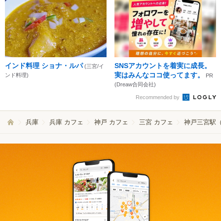
インド料理 ショナ・ルパ
SNSアカウントを着実に成長。
(三宮/イ
実はみんなココ使ってます。
ンド料理)
PR
(Dreaw合同会社)
Recommended by
兵庫
兵庫 カフェ
神戸 カフェ
三宮 カフェ
神戸三宮駅（