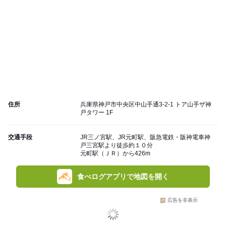
住所
兵庫県神戸市中央区中山手通3-2-1 トア山手ザ神
戸タワー 1F
交通手段
JR三ノ宮駅、JR元町駅、阪急電鉄・阪神電車神
戸三宮駅より徒歩約１０分
元町駅（ＪＲ）から426m
食べログアプリで地図を開く
広告を非表示