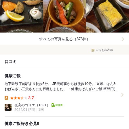
すべての写真を見る（373件）
広告を非表示
口コミ
健康ご飯
地下鉄県庁前駅より徒歩5分。 JR元町駅からは徒歩10分。 玄米ごはん&
おばんざい三貴さんにお邪魔しました。 ・健康おばんざいご飯1575円(限
定30食) 予約して...
3.7
Lunch:
孤高のゴリエ
（1891）
2024/01 訪問
1回
健康ご飯好き必見‼️