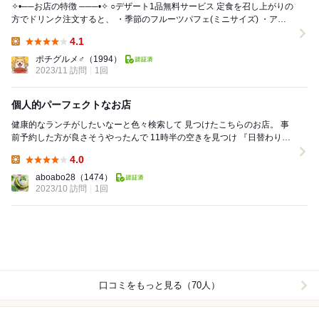
✧•──お店の特徴 ───•✧ ○デザート1品無料サービス 定食を召し上がりの
方でドリンク注文すると、 ・季節のフルーツパフェ(ミニサイズ) ・アイ
スクリーム2種 ・ヘル...
4.1
Lunch:
ポチグルメ♂
（1994）
2023/11 訪問
1回
個人的パーフェクトなお店
健康的なランチがしたいなーと色々検索して 見つけたこちらのお店。 事
前予約した方が良さそうやったんで 11時半の空きを見つけ 『日替わり健
康おばんざい定食』¥1,595(税...
4.0
Lunch:
aboabo28
（1474）
2023/10 訪問
1回
口コミをもっと見る（70人）