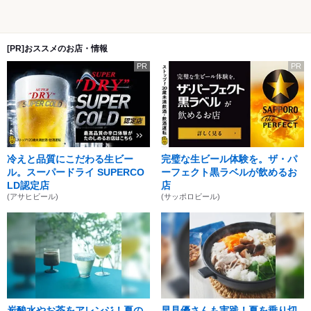
[PR]おススメのお店・情報
PR
PR
冷えと品質にこだわる生ビー
完璧な生ビール体験を。ザ・パ
ル。スーパードライ SUPERCO
ーフェクト黒ラベルが飲めるお
LD認定店
店
(アサヒビール)
(サッポロビール)
炭酸水やお茶をアレンジ！夏の
早見優さんも実践！夏を乗り切