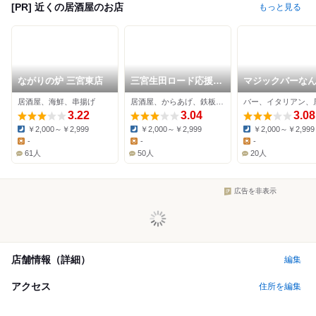
[PR] 近くの居酒屋のお店
もっと見る
ながりの炉 三宮東店
三宮生田ロード応援団
マジックバーな
大分からあげと鉄板焼
屋！？
居酒屋、海鮮、串揚げ
居酒屋、からあげ、鉄板焼き
バー、イタリアン、
勝男
3.22
3.04
3.08
￥2,000～￥2,999
￥2,000～￥2,999
￥2,000～￥2,999
Dinner:
Dinner:
Dinner:
-
-
-
Lunch:
Lunch:
Lunch:
61人
50人
20人
広告を非表示
店舗情報（詳細）
編集
アクセス
住所を編集