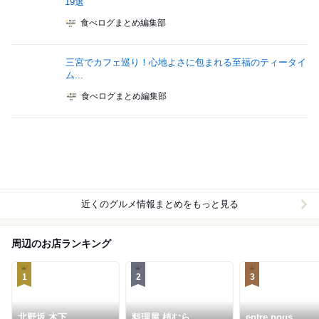
19選
食べログまとめ編集部
三宮でカフェ巡り！心地よさに包まれる至福のティータイ
ム...
食べログまとめ編集部
近くのグルメ情報まとめをもっと見る
周辺のお店ランキング
1
2
3
北野坂 木下
料理屋 植むら
entre nous