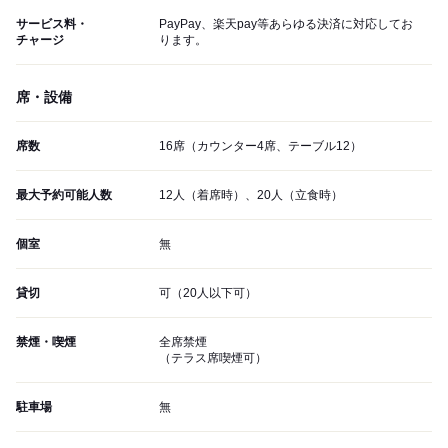
サービス料・
PayPay、楽天pay等あらゆる決済に対応してお
チャージ
ります。
席・設備
席数
16席（カウンター4席、テーブル12）
最大予約可能人数
12人（着席時）、20人（立食時）
個室
無
貸切
可（20人以下可）
禁煙・喫煙
全席禁煙
（テラス席喫煙可）
駐車場
無