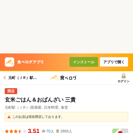
インストール
アプリで開く
元町（ＪＲ）駅グルメへ
ログイン
玄米ごはん＆おばんざい 三貴
元町駅（ＪＲ）/居酒屋､ 日本料理､ 食堂
このお店は現在閉店しております。
3.51
70
人
2869
人