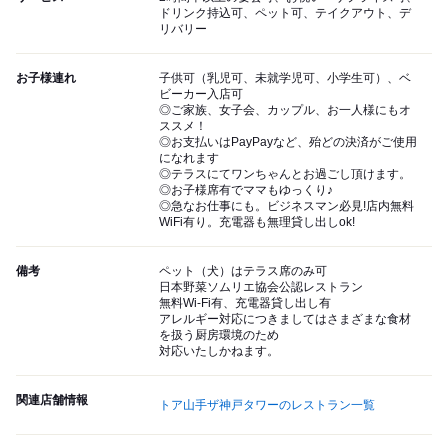
ドリンク持込可、ペット可、テイクアウト、デ
リバリー
お子様連れ
子供可（乳児可、未就学児可、小学生可）、ベ
ビーカー入店可
◎ご家族、女子会、カップル、お一人様にもオ
ススメ！
◎お支払いはPayPayなど、殆どの決済がご使用
になれます
◎テラスにてワンちゃんとお過ごし頂けます。
◎お子様席有でママもゆっくり♪
◎急なお仕事にも。ビジネスマン必見!店内無料
WiFi有り。充電器も無理貸し出しok!
備考
ペット（犬）はテラス席のみ可
日本野菜ソムリエ協会公認レストラン
無料Wi-Fi有、充電器貸し出し有
アレルギー対応につきましてはさまざまな食材
を扱う厨房環境のため
対応いたしかねます。
関連店舗情報
トア山手ザ神戸タワーのレストラン一覧