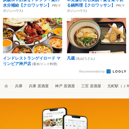
水分補給【クロワッサン】
る鍋料理【クロワッサン】
PR(マ
PR(マ
ガジンハウス)
ガジンハウス)
インドレストランゲイロード マ
凡蔵
(丸山/うどん)
リンピア神戸店
(垂水/インド料理)
Recommended by
兵庫
兵庫 居酒屋
神戸 居酒屋
三宮 居酒屋
元町駅（ＪＲ