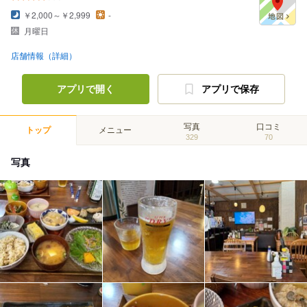
￥2,000～￥2,999
-
月曜日
店舗情報（詳細）
アプリで開く
アプリで保存
写真
口コミ
トップ
メニュー
329
70
写真