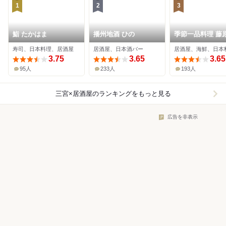
1
2
3
鮨 たかはま
播州地酒 ひの
季節一品料理 藤
寿司、日本料理、居酒屋
居酒屋、日本酒バー
居酒屋、海鮮、日本
3.75
3.65
3.65
95人
233人
193人
三宮×居酒屋
のランキングをもっと見る
広告を非表示