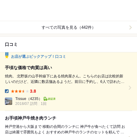
すべての写真を見る（442件）
口コミ
お店が選ぶピックアップ！口コミ
手頃な価格で肉質は高い
焼肉。 北野坂の山手幹線下にある焼肉屋さん。こちらのお店は比較的新
しいのだけど、近隣に数店舗あるようだ。前日に予約し、6人で訪れた。
半個室の6人用テーブル席に着席。店内の雰囲気はいい感じ。 塩タン×4人
3.8
前、ロース×4人前、サガリ×4人前、ハラミ×4人前、上ミノ×4人前、焼き
Dinner:
野菜×2人前、キムチ盛合せ×2人前を注文。瓶ビールはアサヒかキリンな
Tissue
（4235）
2018/07 訪問
1回
ので、スーパードライにして乾杯。 焼き...
お手頃神戸牛焼き肉ランチ
神戸空港から大阪まで 移動の合間のランチに 神戸牛が食べたくて訪問 お
店は綺麗で雰囲気もよく おすすめの神戸牛のランチのセットを頼んで 焼