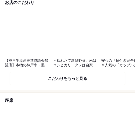
お店のこだわり
【神戸牛流通推進協議会加
～採れたて新鮮野菜、米は
安心の「扉付き完全
盟店】本物の神戸牛・黒毛
コシヒカリ、タレは自家製
＆人気の「カップル
和牛
秘伝タレ～
ト」
こだわりをもっと見る
座席