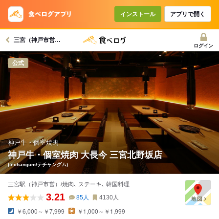
コースで使えるクーポン
戻る
インストール
アプリで開く
三宮（神戸市営）駅グルメへ
クーポンを利用せず予約する
ログイン
公式
神戸牛・個室焼肉
神戸牛・個室焼肉 大長今 三宮北野坂店
(techangum/テチャングム)
三宮駅（神戸市営）/焼肉､ ステーキ､ 韓国料理
3.21
85
人
4130
人
￥6,000～￥7,999
￥1,000～￥1,999