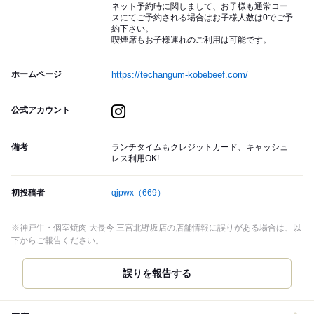
ネット予約時に関しまして、お子様も通常コー
スにてご予約される場合はお子様人数は0でご予
約下さい。
喫煙席もお子様連れのご利用は可能です。
ホームページ
https://techangum-kobebeef.com/
公式アカウント
備考
ランチタイムもクレジットカード、キャッシュ
レス利用OK!
初投稿者
qjpwx
（669）
※神戸牛・個室焼肉 大長今 三宮北野坂店の店舗情報に誤りがある場合は、以
下からご報告ください。
誤りを報告する