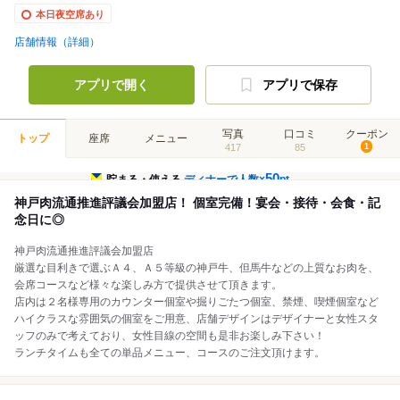
本日夜空席あり
店舗情報（詳細）
アプリで開く
アプリで保存
写真
口コミ
クーポン
トップ
座席
メニュー
417
85
1
50
貯まる・使える
ディナーで人数×
pt
神戸肉流通推進評議会加盟店！ 個室完備！宴会・接待・会食・記
念日に◎
神戸肉流通推進評議会加盟店
厳選な目利きで選ぶＡ４、Ａ５等級の神戸牛、但馬牛などの上質なお肉を、
会席コースなど様々な楽しみ方で提供させて頂きます。
店内は２名様専用のカウンター個室や掘りごたつ個室、禁煙、喫煙個室など
ハイクラスな雰囲気の個室をご用意、店舗デザインはデザイナーと女性スタ
ッフのみで考えており、女性目線の空間も是非お楽しみ下さい！
ランチタイムも全ての単品メニュー、コースのご注文頂けます。