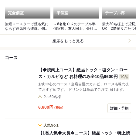
完全個室
半個室
テーブル席
無煙ロースターで煙も気に
～6名迄ＯＫのテーブル半
最大30名様まで貸
ならず通気性も抜群。個室
個室席。友人同士、会社同
OK！2階掘りごたつ
なので他のお客様も気にな
僚との食事会などに最適。
りません
座席をもっと見る
コース
【◆焼肉上コース】絶品トック・塩タン・ロー
ス・カルビなど お料理のみ全10品6600円
10品
お肉中心のコース！当店自慢のカルビ、ロースも味わえ
ておすすめです。 ドリンクは単品でご注文頂けます。
2～60名様
6,600
円
(税込)
詳細・予約
人気No.1
【1番人気◆大長今コース】絶品トック・特上焼