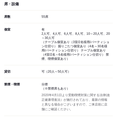
席・設備
席数
55席
個室
有
2人可、4人可、6人可、8人可、10～20人可、20
～30人可
（テーブル個室あり（3室/2名様用/パーティショ
ン仕切り） 掘りごたつ個室あり（4名～30名様
用/パーティション仕切り） テーブル個室あり
（4室/2名～6名様用/パーティション仕切り） 禁
煙、喫煙個室あり）
貸切
可（20人～50人可）
禁煙・喫煙
分煙
（※禁煙席もあり）
2020年4月1日より受動喫煙対策に関する法律(改
正健康増進法）が施行されており、最新の情報
と異なる場合がございますので、ご来店前に店
舗にご確認ください。