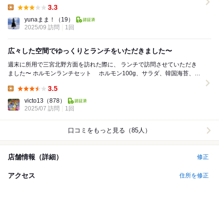
き焼き！美味しくいただきまし...
3.3
Lunch:
yunaまま！
（19）
2025/09 訪問
1回
広々した空間でゆっくりとランチをいただきました〜
週末に所用で三宮北野方面を訪れた際に、 ランチで訪問させていただき
ました〜 ホルモンランチセット ホルモン100g、サラダ、韓国海苔、
カクテキ、わかめスープ、ライ...
3.5
Lunch:
victo13
（878）
2025/07 訪問
1回
口コミをもっと見る（85人）
店舗情報（詳細）
修正
アクセス
住所を修正