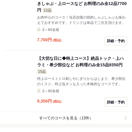
きしゃぶ・上ロースなど お料理のみ全12品7700
円
12品
お肉中心のコース！当店自慢の焼肉しゃぶしゃぶも味わ
えておすすめです。ドリンクは単品でご注文頂けます。
2～60名様
7,700
円
(税込)
詳細・予約
【大切な日に◆特上コース】絶品トック・上ハ
ラミ・希少部位など お料理のみ全15品9350円
15品
特上ローストトロ刺しやにぎりからはじまり、希少部位
のミスジ、特上塩タンも入った本格的なコースです。
2～60名様
9,350
円
(税込)
詳細・予約
すべてのコースを見る（13件）