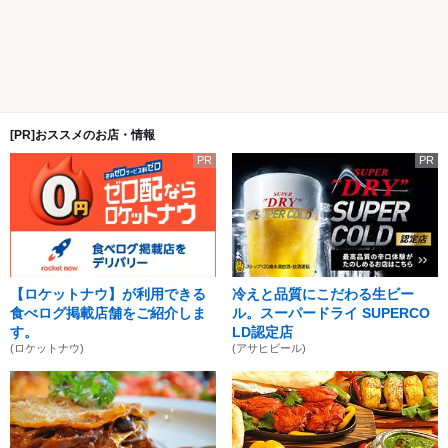
[PR]おススメのお店・情報
PR
PR
【ロケットナウ】が利用できる
冷えと品質にこだわる生ビー
食べログ掲載店舗をご紹介しま
ル。スーパードライ SUPERCO
す。
LD認定店
(ロケットナウ)
(アサヒビール)