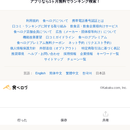
アプリなら1ヶ月無料でランキング検索！
利用規約
食べログについて
携帯電話番号認証とは
口コミ・ランキングに対する取り組み
飲食店・飲食企業様向けサービス
食べログ店舗会員について
広告（メーカー・団体様等向け）について
機能改善要望
口コミガイドライン
食べログプレミアム
食べログプレミアム無料クーポン
ネット予約（リクエスト予約）
個人情報保護方針
外部送信（オプトアウト）
特定商取引法に基づく表記
推奨環境
ヘルプ・お問い合わせ
採用情報
企業情報
キーワード一覧
サイトマップ
チェーン一覧
言語：
English
简体中文
繁體中文
한국어
日本語
©Kakaku.com, Inc.
行った
保存
共有