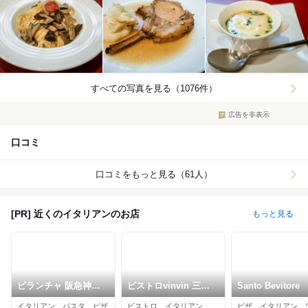
すべての写真を見る（1076件）
広告を非表示
口コミ
口コミをもっと見る（61人）
[PR] 近くのイタリアンのお店
もっと見る
ビランチャ 阪急神戸
ビストロvinvin 三宮
Santo Bevitore
三宮店
店
イタリアン、パスタ、ピザ
ビストロ、イタリアン、フレンチ