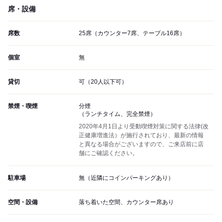
席・設備
席数
25席（カウンター7席、テーブル16席）
個室
無
貸切
可（20人以下可）
禁煙・喫煙
分煙
（ランチタイム、完全禁煙）
2020年4月1日より受動喫煙対策に関する法律(改
正健康増進法）が施行されており、最新の情報
と異なる場合がございますので、ご来店前に店
舗にご確認ください。
駐車場
無（近隣にコインパーキングあり）
空間・設備
落ち着いた空間、カウンター席あり