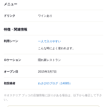
メニュー
ドリンク
ワインあり
特徴・関連情報
利用シーン
一人で入りやすい
こんな時によく使われます。
ロケーション
隠れ家レストラン
オープン日
2015年3月7日
初投稿者
わさびのブログ
（14085）
※オステリア ブッコの店舗情報に誤りがある場合は、以下から修正して下さ
い。