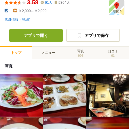
3.58
61
人
5364
人
-
￥2,000～￥2,999
店舗情報（詳細）
アプリで開く
アプリで保存
写真
口コミ
トップ
メニュー
996
61
写真