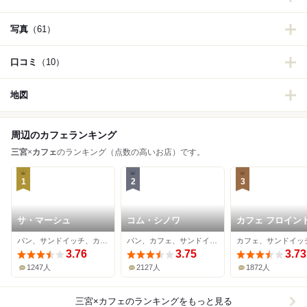
写真
（61）
口コミ
（10）
地図
周辺のカフェランキング
三宮
×
カフェ
のランキング（点数の高いお店）です。
1
2
3
サ・マーシュ
コム・シノワ
カフェ フロイン
ーブ 本店
パン、サンドイッチ、カフェ
パン、カフェ、サンドイッチ
3.76
3.75
3.73
1247人
2127人
1872人
三宮×カフェ
のランキングをもっと見る