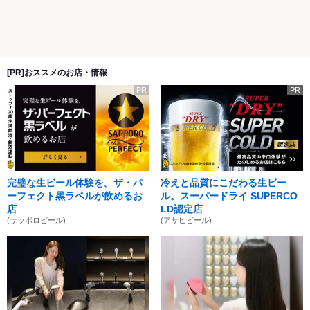
[PR]おススメのお店・情報
PR
PR
完璧な生ビール体験を。ザ・パ
冷えと品質にこだわる生ビー
ーフェクト黒ラベルが飲めるお
ル。スーパードライ SUPERCO
店
LD認定店
(サッポロビール)
(アサヒビール)