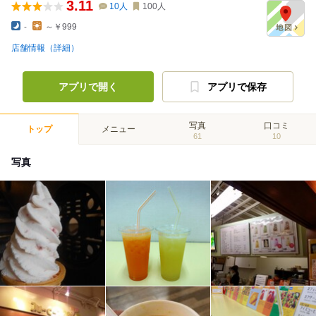
3.11
10
人
100
人
-
～￥999
店舗情報（詳細）
アプリで開く
アプリで保存
写真
口コミ
トップ
メニュー
61
10
写真