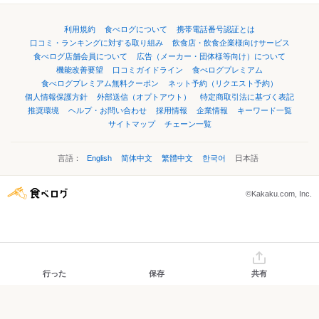
利用規約
食べログについて
携帯電話番号認証とは
口コミ・ランキングに対する取り組み
飲食店・飲食企業様向けサービス
食べログ店舗会員について
広告（メーカー・団体様等向け）について
機能改善要望
口コミガイドライン
食べログプレミアム
食べログプレミアム無料クーポン
ネット予約（リクエスト予約）
個人情報保護方針
外部送信（オプトアウト）
特定商取引法に基づく表記
推奨環境
ヘルプ・お問い合わせ
採用情報
企業情報
キーワード一覧
サイトマップ
チェーン一覧
言語：
English
简体中文
繁體中文
한국어
日本語
©Kakaku.com, Inc.
行った
保存
共有