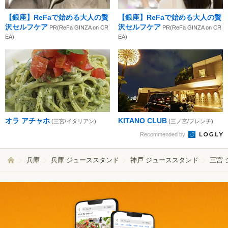
【銀座】ReFaで始める大人の贅
【銀座】ReFaで始める大人の贅
沢セルフケア
沢セルフケア
PR(ReFa GINZA on CR
PR(ReFa GINZA on CR
EA)
EA)
オラ アチャホ
KITANO CLUB
(三宮/イタリアン)
(三ノ宮/フレンチ)
Recommended by
兵庫
兵庫 ジューススタンド
神戸 ジューススタンド
三宮