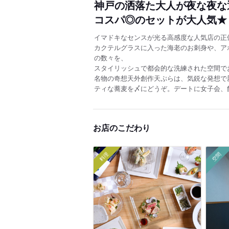
神戸の洒落た大人が夜な夜な
コスパ◎のセットが大人気★
イマドキなセンスが光る高感度な人気店の正
カクテルグラスに入った海老のお刺身や、ア
の数々を、
スタイリッシュで都会的な洗練された空間で
名物の奇想天外創作天ぷらは、気鋭な発想で
ティな蕎麦を〆にどうぞ。デートに女子会、飲み
お店のこだわり
料理
空間