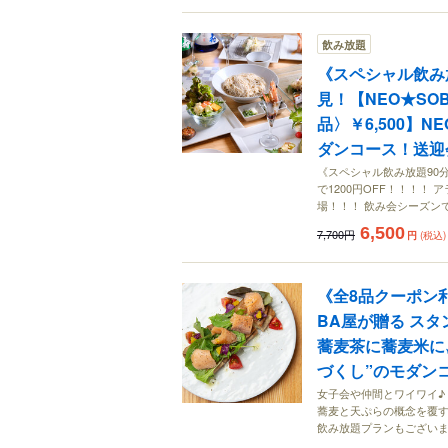
飲み放題
《スペシャル飲み
見！【NEO★SO
品〉￥6,500】
ダンコース！送迎
《スペシャル飲み放題90分
で1200円OFF！！！！
場！！！ 飲み会シーズン
6,500
7,700円
円
(税込)
《全8品クーポン利
BA屋が贈る ス
蕎麦茶に蕎麦米に
づくし”のモダン
女子会や仲間とワイワイ♪
蕎麦と天ぷらの概念を覆す
飲み放題プランもござい