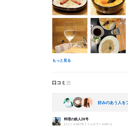
もっと見る
口コミ
？
好みのあう人を
料理の鉄人28号
口コミ 2,401件
フォロワー 4,631人