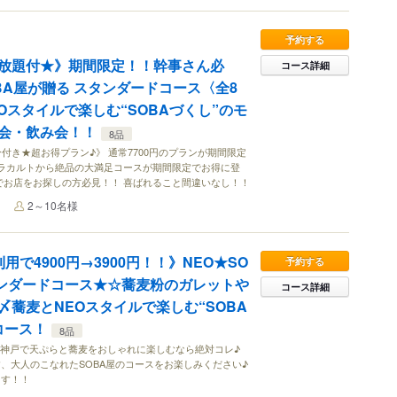
予約する
放題付★》期間限定！！幹事さん必
コース詳細
BA屋が贈る スタンダードコース〈全8
NEOスタイルで楽しむ“SOBAづくし”のモ
会・飲み会！！
8品
付き★超お得プラン♪》 通常7700円のプランが期間限定
 アラカルトから絶品の大満足コースが期間限定でお得に登
でお店をお探しの方必見！！ 喜ばれること間違いなし！！
2～10名様
用で4900円→3900円！！》NEO★SO
予約する
タンダードコース★☆蕎麦粉のガレットや
コース詳細
〆蕎麦とNEOスタイルで楽しむ“SOBA
コース！
8品
 神戸で天ぷらと蕎麦をおしゃれに楽しむなら絶対コレ♪
、大人のこなれたSOBA屋のコースをお楽しみください♪
ます！！