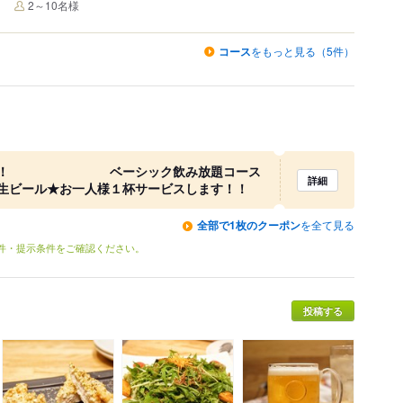
2～10名様
コース
をもっと見る（5件）
いい！！ ベーシック飲み放題コース
詳細
★お一人様１杯サービスします！！
全部で1枚のクーポン
を全て見る
条件・提示条件をご確認ください。
投稿する