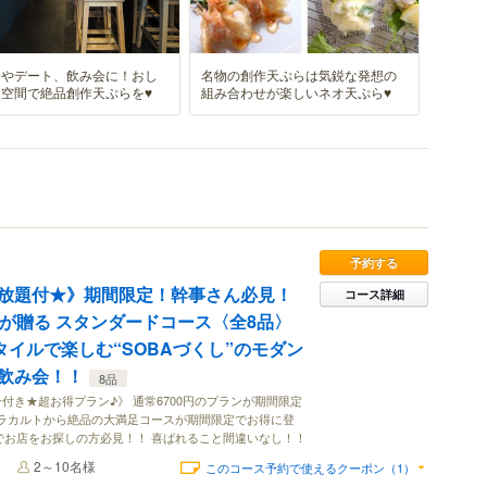
会やデート、飲み会に！おし
名物の創作天ぷらは気鋭な発想の
空間で絶品創作天ぷらを♥
組み合わせが楽しいネオ天ぷら♥
予約する
放題付★》期間限定！幹事さん必見！
コース詳細
屋が贈る スタンダードコース〈全8品〉
Oスタイルで楽しむ“SOBAづくし”のモダン
飲み会！！
8品
付き★超お得プラン♪》 通常6700円のプランが期間限定
 アラカルトから絶品の大満足コースが期間限定でお得に登
でお店をお探しの方必見！！ 喜ばれること間違いなし！！
2～10名様
このコース予約で使えるクーポン（1）