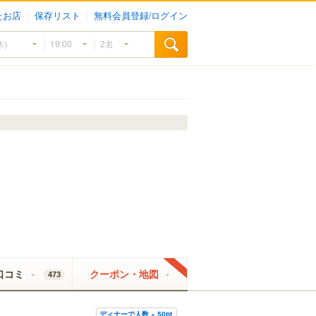
たお店
保存リスト
無料会員登録/ログイン
口コミ
クーポン・地図
473
ディナーで人数 × 50pt