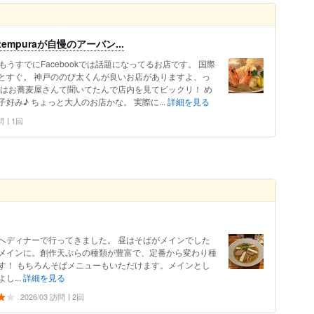
tempuraが自慢のアーバン...
！ もうすでにFacebookでは話題になってるお店です。 国際
とすぐ。 神戸ののび太くんが良いお店がありますよ、っ
初はお蕎麦屋さんて聞いてたんで店内を見てビックリ！ め
み♪ ちょっと大人のお店かな。 実際に...
詳細を見る
問
1回
へディナーで行ってきました。 昼はそばがメインでした
メインに。創作天ぷらの種類が豊富で、定番から変わり種
す！ もちろんそばメニューもいただけます。メインとし
し...
詳細を見る
2026/03 訪問
2回