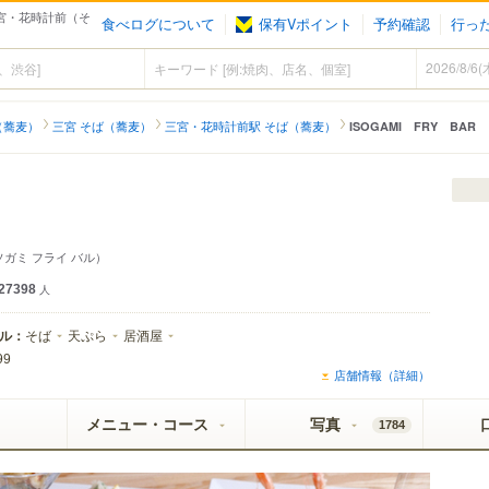
 三宮・花時計前（そ
食べログについて
保有Vポイント
予約確認
行っ
（蕎麦）
三宮 そば（蕎麦）
三宮・花時計前駅 そば（蕎麦）
ISOGAMI FRY BAR
ソガミ フライ バル）
27398
人
ル：
そば
天ぷら
居酒屋
99
店舗情報（詳細）
メニュー・コース
写真
1784