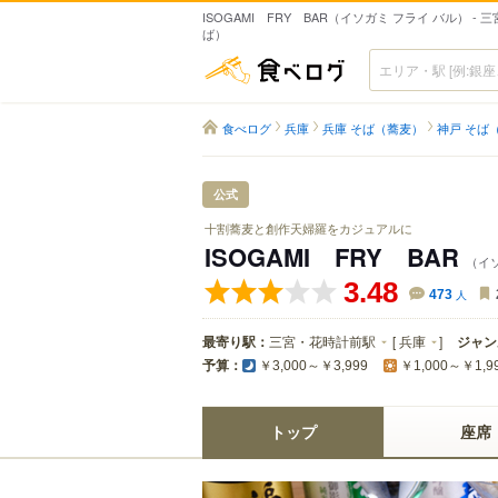
ISOGAMI FRY BAR（イソガミ フライ バル） -
ば）
食べログ
食べログ
兵庫
兵庫 そば（蕎麦）
神戸 そば
公式
十割蕎麦と創作天婦羅をカジュアルに
ISOGAMI FRY BAR
（イ
3.48
473
人
最寄り駅：
三宮・花時計前駅
[
兵庫
]
ジャン
予算：
￥3,000～￥3,999
￥1,000～￥1,9
トップ
座席