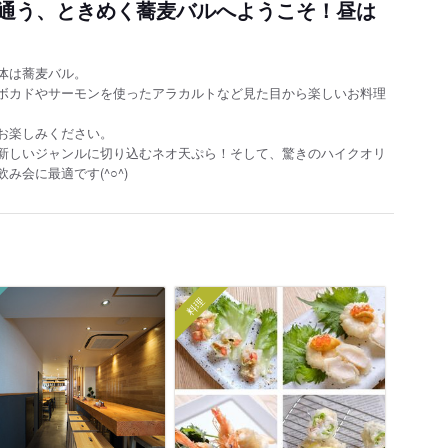
通う、ときめく蕎麦バルへようこそ！昼は
体は蕎麦バル。
ボカドやサーモンを使ったアラカルトなど見た目から楽しいお料理
お楽しみください。
新しいジャンルに切り込むネオ天ぷら！そして、驚きのハイクオリ
会に最適です(^○^)
料理