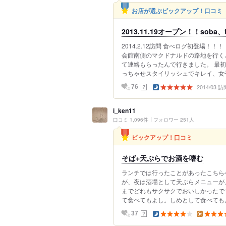
お店が選ぶピックアップ！口コミ
2013.11.19オープン！！soba、
2014.2.12訪問 食べログ初登場！！
会館南側のマクドナルドの路地を行く
て連絡もらったんで行きました。 最
っちゃせスタイリッシュでキレイ、女子好
2014/03 訪
？
76
i_ken11
口コミ 1,096件
フォロワー 251人
ピックアップ！口コミ
そば+天ぷらでお酒を嗜む
ランチでは行ったことがあったこちら
が、夜は酒場として天ぷらメニューが
までどれもサクサクでおいしかったで
て食べてもよし。しめとして食べてもよ
？
37