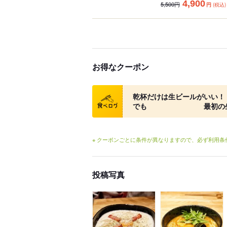
4,900
5,500円
円
(税込)
お得なクーポン
クーポン
乾杯だけは生ビールが
でも 最初の生ビール
※ クーポンごとに条件が異なりますので、必ず利用
投稿写真