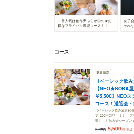
一番人気は創作天ぷらが◎の★お
女子
得なフライバル堪能コース！！
ゃれな
コース
飲み放題
《ベーシック飲み
【NEO★SOBA
￥5,500】NE
コース！送迎会・
《ベーシック飲み放題90分
で1200円OFF！！！！
場！！！ 飲み会シーズン
5,500
6,700円
円
(税込)