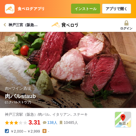
コースで使えるクーポン
戻る
インストール
アプリで開く
神戸三宮（阪急）駅グルメへ
クーポンを利用せず予約する
ログイン
公式
肉×ワイン酒場
肉バルstaub
(ニクバルストウブ)
神戸三宮駅（阪急）/肉バル､ イタリアン､ ステーキ
3.31
138
人
10485
人
￥2,000～￥2,999
-