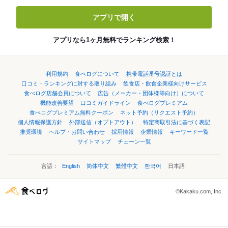
アプリで開く
アプリなら1ヶ月無料でランキング検索！
利用規約
食べログについて
携帯電話番号認証とは
口コミ・ランキングに対する取り組み
飲食店・飲食企業様向けサービス
食べログ店舗会員について
広告（メーカー・団体様等向け）について
機能改善要望
口コミガイドライン
食べログプレミアム
食べログプレミアム無料クーポン
ネット予約（リクエスト予約）
個人情報保護方針
外部送信（オプトアウト）
特定商取引法に基づく表記
推奨環境
ヘルプ・お問い合わせ
採用情報
企業情報
キーワード一覧
サイトマップ
チェーン一覧
言語：
English
简体中文
繁體中文
한국어
日本語
©Kakaku.com, Inc.