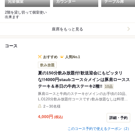
完全個室
カウンター
テーブル席
2階を貸し切って個室使い
出来ます
座席をもっと見る
コース
おすすめ
人気No.1
飲み放題
夏の150分飲み放題付!歓送迎会にもピッタリ
な!!4000円staubコース☆メインは豚肩ロースス
テーキ＆本日の牛肉ステーキ2種!!
10品
豚肩ロースと牛肉のステーキがメインのお手頃の10品、
L.O120分飲み放題付コースです♪飲み放題なしは料理の
みで3000円。飲み放題も2名様～OKです。
2～30名様
4,000
円
(税込)
詳細・予約
このコース予約で使えるクーポン（2）