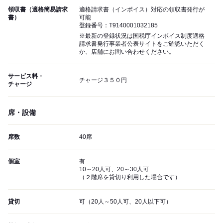
領収書（適格簡易請求
適格請求書（インボイス）対応の領収書発行が
書）
可能
登録番号：T9140001032185
※最新の登録状況は国税庁インボイス制度適格
請求書発行事業者公表サイトをご確認いただく
か、店舗にお問い合わせください。
サービス料・
チャージ３５０円
チャージ
席・設備
席数
40席
個室
有
10～20人可、20～30人可
（２階席を貸切り利用した場合です）
貸切
可（20人～50人可、20人以下可）