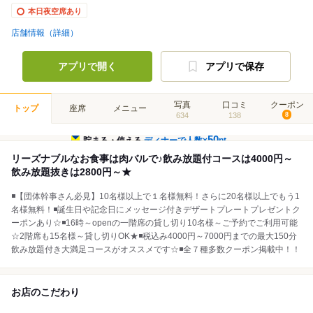
本日夜空席あり
店舗情報（詳細）
アプリで開く
アプリで保存
写真
口コミ
クーポン
トップ
座席
メニュー
634
138
8
50
貯まる・使える
ディナーで人数×
pt
リーズナブルなお食事は肉バルで♪飲み放題付コースは4000円～
飲み放題抜きは2800円～★
◾【団体幹事さん必見】10名様以上で１名様無料！さらに20名様以上でもう1
名様無料！◾️誕生日や記念日にメッセージ付きデザートプレートプレゼントク
ーポンあり☆◾16時～openの一階席の貸し切り10名様～ご予約でご利用可能
☆2階席も15名様～貸し切りOK★◾税込み4000円～7000円までの最大150分
飲み放題付き大満足コースがオススメです☆◾️全７種多数クーポン掲載中！！
お店のこだわり