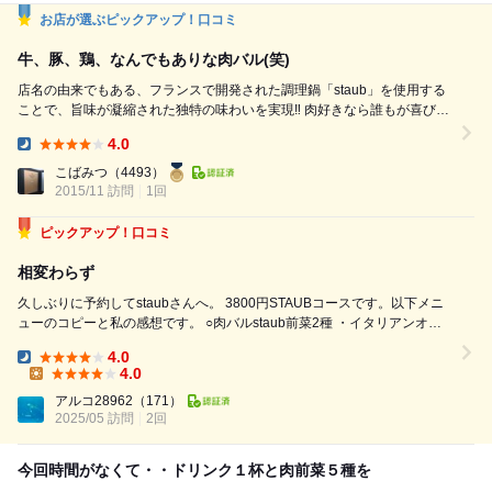
お店が選ぶピックアップ！口コミ
牛、豚、鶏、なんでもありな肉バル(笑)
店名の由来でもある、フランスで開発された調理鍋「staub」を使用する
ことで、旨味が凝縮された独特の味わいを実現‼ 肉好きなら誰もが喜びそ
うなガッツリメニューがずらり 一日10食限定フォアグラ寿司100円も
4.0
Dinner:
こばみつ
（4493）
2015/11 訪問
1回
ピックアップ！口コミ
相変わらず
久しぶりに予約してstaubさんへ。 3800円STAUBコースです。以下メニ
ューのコピーと私の感想です。 ○肉バルstaub前菜2種 ・イタリアンオム
レツ→キッシユみたい ・かぼちゃのポテトサラダ→甘みがあって美味 ○
4.0
肉バルstaubハム2種 ・プロシュート→しっと...
Dinner:
4.0
Lunch:
アルコ28962
（171）
2025/05 訪問
2回
今回時間がなくて・・ドリンク１杯と肉前菜５種を