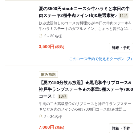
夏の3500円staubコース☆牛ハラミと本日の牛
肉ステーキ2種牛肉メイン!旬&厳選素材♪
11品
飲み放題無しのコースお料理のみ!本日の牛肉ステーキ&
牛ハラミステーキのダブルメイン、ちょっと贅沢な11
品、 2名様～OKです♪
2～30名様
3,500
円
(税込)
詳細・予約
このコース予約で使えるクーポン（2）
飲み放題
【夏の150分飲み放題】★黒毛和牛リブロース&
神戸牛ランプステーキ★の豪華5種ステーキ7000
コース！
13品
牛肉の二大高級部位のリブロースと神戸牛ランプステー
キなどお肉のメインが5種♪7000円コース!飲み放題
L.O120分付☆がっつりお肉＋たっぷり飲み放題を堪能し
2～30名様
てください！豚肩ロースのステーキ、本日の牛肉のステ
ーキ・牛ハラミのステーキ・神戸牛ランプステーキ、黒
7,000
円
(税込)
詳細・予約
毛和牛リブロースステーキのがっつり肉食飲み放題付コ
ースです。