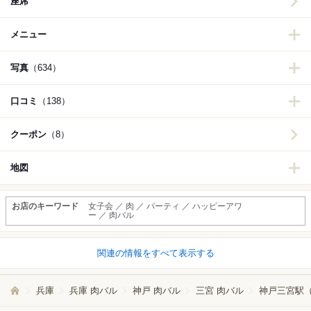
座席
メニュー
写真
（634）
口コミ
（138）
クーポン
（8）
地図
お店のキーワード
女子会 ／ 肉 ／ パーティ ／ ハッピーアワ
ー ／ 肉バル
関連の情報をすべて表示する
兵庫
兵庫 肉バル
神戸 肉バル
三宮 肉バル
神戸三宮駅（