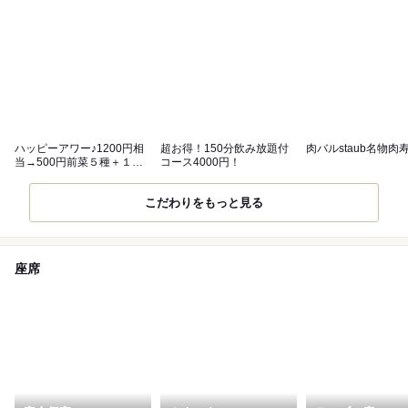
ハッピーアワー♪1200円相
超お得！150分飲み放題付
肉バルstaub名物肉
当→500円前菜５種＋１ド
コース4000円！
リンク
こだわりをもっと見る
座席