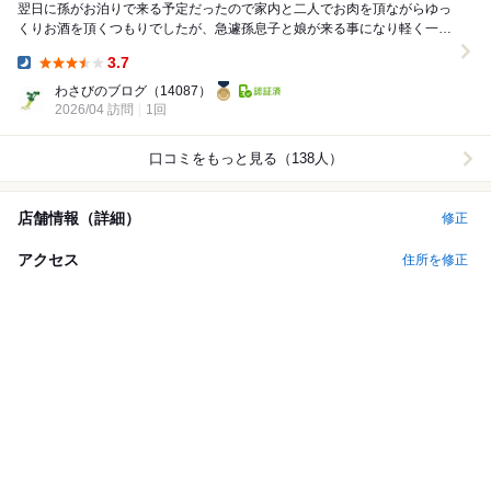
翌日に孫がお泊りで来る予定だったので家内と二人でお肉を頂ながらゆっ
くりお酒を頂くつもりでしたが、急遽孫息子と娘が来る事になり軽く一杯
頂いて退店する事に・・残念！ この日は1階も２...
3.7
Dinner:
わさびのブログ
（14087）
2026/04 訪問
1回
口コミをもっと見る（138人）
店舗情報（詳細）
修正
アクセス
住所を修正